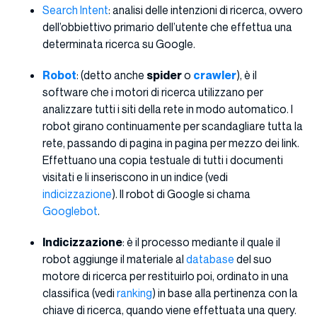
Search Intent
: analisi delle intenzioni di ricerca, ovvero
dell’obbiettivo primario dell’utente che effettua una
determinata ricerca su Google.
Robot
: (detto anche
spider
o
crawler
), è il
software che i motori di ricerca utilizzano per
analizzare tutti i siti della rete in modo automatico. I
robot girano continuamente per scandagliare tutta la
rete, passando di pagina in pagina per mezzo dei link.
Effettuano una copia testuale di tutti i documenti
visitati e li inseriscono in un indice (vedi
indicizzazione
). Il robot di Google si chama
Googlebot
.
Indicizzazione
: è il processo mediante il quale il
robot aggiunge il materiale al
database
del suo
motore di ricerca per restituirlo poi, ordinato in una
classifica (vedi
ranking
) in base alla pertinenza con la
chiave di ricerca, quando viene effettuata una query.