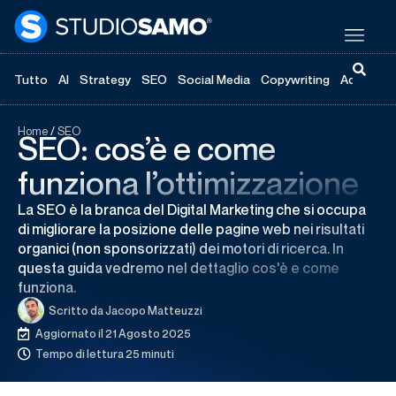
Tutto
AI
Strategy
SEO
Social Media
Copywriting
Advertisi
Home
/
SEO
SEO: cos’è e come
funziona l’ottimizzazione
La SEO è la branca del Digital Marketing che si occupa
di migliorare la posizione delle pagine web nei risultati
organici (non sponsorizzati) dei motori di ricerca. In
questa guida vedremo nel dettaglio cos'è e come
funziona.
Scritto da
Jacopo Matteuzzi
Aggiornato il 21 Agosto 2025
Tempo di lettura 25 minuti