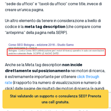
“sedie da ufficio” e “tavoli da ufficio” come title, invece di
creare un’unica pagina.
Un altro elemento da tenere in considerazione a livello di
codice è la
meta tag description
(che compare come
“anteprima” della pagina nella SERP).
Anche se la Meta tag description
non incide
direttamente sul posizionamento
nei motori di ricerca,
è estremamente importante per ottenere
click through
rate
(il rapporto tra numero di visualizzazioni e numero di
click) dalle pagine dei risultati dei motori di ricerca (e quindi
indirettamente
può influenzare il ranking). Essa deve
Stai valutando un supporto o consulenza SEO? Prenota
contenere perciò
un messaggio chiaro, coerente con
una call gratuita.
il contenuto ed accattivante
, per invogliare gli utenti a