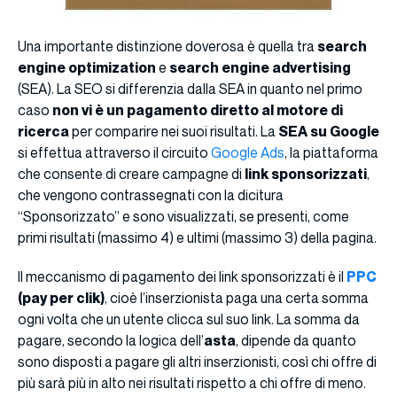
Una importante distinzione doverosa è quella tra
search
engine optimization
e
search engine advertising
(SEA). La SEO si differenzia dalla SEA in quanto nel primo
caso
non vi è un pagamento diretto al motore di
ricerca
per comparire nei suoi risultati. La
SEA su Google
si effettua attraverso il circuito
Google Ads
, la piattaforma
che consente di creare campagne di
link sponsorizzati
,
che vengono contrassegnati con la dicitura
“Sponsorizzato” e sono visualizzati, se presenti, come
primi risultati (massimo 4) e ultimi (massimo 3) della pagina.
Il meccanismo di pagamento dei link sponsorizzati è il
PPC
(pay per clik)
, cioè l’inserzionista paga una certa somma
ogni volta che un utente clicca sul suo link. La somma da
pagare, secondo la logica dell’
asta
, dipende da quanto
sono disposti a pagare gli altri inserzionisti, così chi offre di
più sarà più in alto nei risultati rispetto a chi offre di meno.