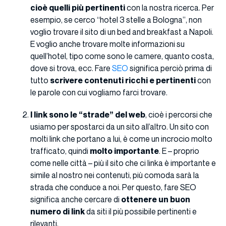
cioè quelli più pertinenti
con la nostra ricerca. Per
esempio, se cerco “hotel 3 stelle a Bologna”, non
voglio trovare il sito di un bed and breakfast a Napoli.
E voglio anche trovare molte informazioni su
quell’hotel, tipo come sono le camere, quanto costa,
dove si trova, ecc. Fare
SEO
significa perciò prima di
tutto
scrivere contenuti ricchi e pertinenti
con
le parole con cui vogliamo farci trovare.
I link sono le “strade” del web
, cioè i percorsi che
usiamo per spostarci da un sito all’altro. Un sito con
molti link che portano a lui, è come un incrocio molto
trafficato, quindi
molto importante
. E – proprio
come nelle città – più il sito che ci linka è importante e
simile al nostro nei contenuti, più comoda sarà la
strada che conduce a noi. Per questo, fare SEO
significa anche cercare di
ottenere un buon
numero di link
da siti il più possibile pertinenti e
rilevanti.