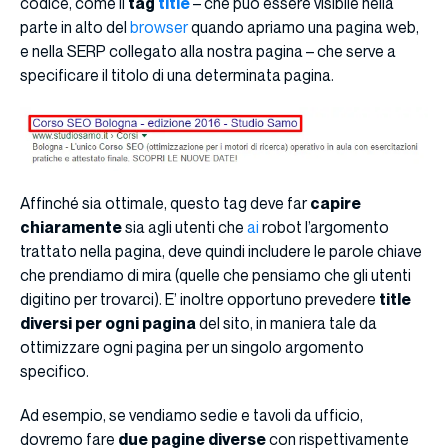
codice, come il
tag
title
– che può essere visibile nella
parte in alto del
browser
quando apriamo una pagina web,
e nella SERP collegato alla nostra pagina – che serve a
specificare il titolo di una determinata pagina.
Affinché sia ottimale, questo tag deve far
capire
chiaramente
sia agli utenti che
ai
robot l’argomento
trattato nella pagina, deve quindi includere le parole chiave
che prendiamo di mira (quelle che pensiamo che gli utenti
digitino per trovarci). E’ inoltre opportuno prevedere
title
diversi per ogni pagina
del sito, in maniera tale da
ottimizzare ogni pagina per un singolo argomento
specifico.
Ad esempio, se vendiamo sedie e tavoli da ufficio,
dovremo fare
due pagine diverse
con rispettivamente