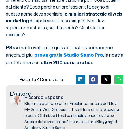
differenti con risultati sempre validi. Ma poi? Cosa ottieni
dal cliente? Ecco perché un professionista degno di
questo nome deve scegliere
le migliori strategie di web
marketing
da applicare al caso singolo. Non devi
ragionare in astratto, sei d’accordo? Qual è la tua
opinione?
se hai trovato utile questo post e vuoi saperne
PS:
ancora di più,
, la nostra
prova gratis Studio Samo Pro
piattaforma con
oltre 200 corsi pratici.
Piaciuto? Condividilo!
L'autore
Riccardo Esposito
Riccardo è un web writer Freelance, autore del blog
My Social Web. Si occupa di scrittura online, blogging
e copy. Ottimizza i testi per landing page e siti web.
Autore del corso online "Imparare a fare Blogging" di
Academy Studio Samo.