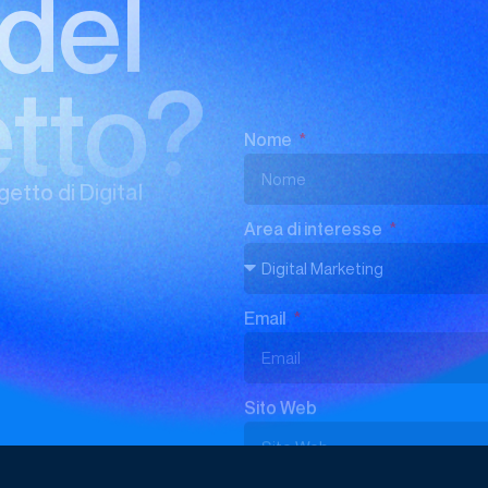
tto?
Sito Web
Messaggio
getto di Digital
Sottoscrivo la
Privacy Policy
di 