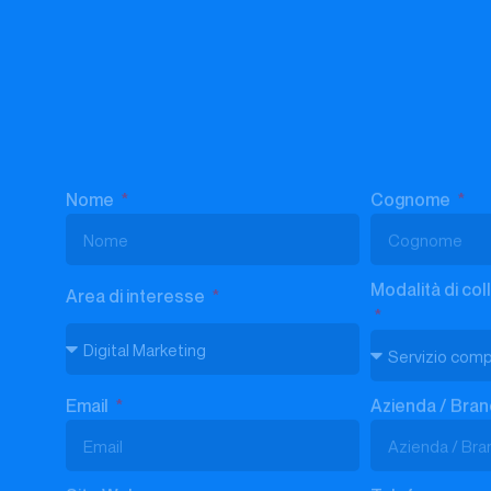
Email
Azienda / Bra
Sito Web
Telefono
Messaggio
Sottoscrivo la
Privacy Policy
di Studio Samo.
INVIA LA TUA RICHIESTA