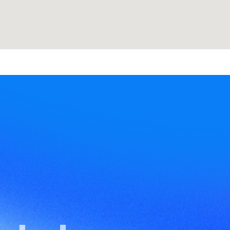
Nome
Area di interesse
del
Email