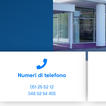
.
Numeri di telefono
051 26 82 12
348 92 94 455