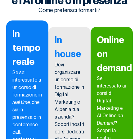
e l'AI online o in presenza
Come preferisci formarti?
In
In
Online
tempo
house
on
reale
Devi
demand
organizzare
Se sei
Sei
un corso di
interessato a
interessato ai
formazione in
un corso di
corsi di
Digital
formazione in
Digital
Marketing o
real
time
, che
Marketing e
AI per la tua
sia in
AI Online
on
azienda?
presenza o in
Demand
?
Scopri i nostri
conference
Scopri la
corsi dedicati
call,
nostra