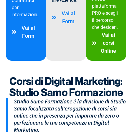
alle Aziende.
contattaci
piattaforma
per
Vai al
PRO e scegli
informazioni.
il percorso
Form
che desideri.
Vai al
Vai ai
Form
corsi
Online
Corsi di Digital Marketing:
Studio Samo Formazione
Studio Samo Formazione è la divisione di Studio
Samo focalizzata sull’erogazione di corsi sia
online che in presenza per imparare da zero o
perfezionare le tue competenze in Digital
Marketing.