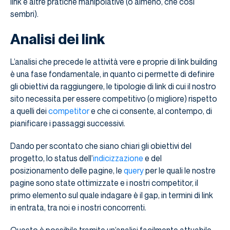
link e altre pratiche manipolative (o almeno, che così
sembri).
Analisi dei link
L’analisi che precede le attività vere e proprie di link building
è una fase fondamentale, in quanto ci permette di definire
gli obiettivi da raggiungere, le tipologie di link di cui il nostro
sito necessita per essere competitivo (o migliore) rispetto
a quelli dei
competitor
e che ci consente, al contempo, di
pianificare i passaggi successivi.
Dando per scontato che siano chiari gli obiettivi del
progetto, lo status dell’
indicizzazione
e del
posizionamento delle pagine, le
query
per le quali le nostre
pagine sono state ottimizzate e i nostri competitor, il
primo elemento sul quale indagare è il gap, in termini di link
in entrata, tra noi e i nostri concorrenti.
Questo è possibile tramite un’analisi facilmente attuabile