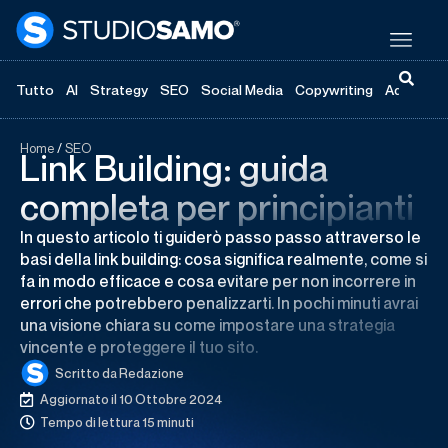
Tutto
AI
Strategy
SEO
Social Media
Copywriting
Advertisi
Home
/
SEO
Link Building: guida
completa per principianti
In questo articolo ti guiderò passo passo attraverso le
basi della link building: cosa significa realmente, come si
fa in modo efficace e cosa evitare per non incorrere in
errori che potrebbero penalizzarti. In pochi minuti avrai
una visione chiara su come impostare una strategia
vincente e proteggere il tuo sito.
Scritto da
Redazione
Aggiornato il 10 Ottobre 2024
Tempo di lettura 15 minuti