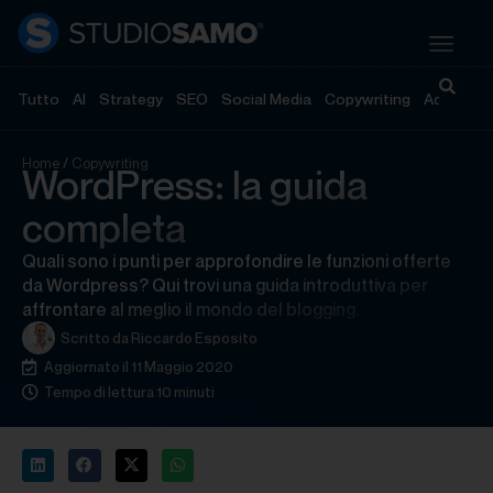
Tutto
AI
Strategy
SEO
Social Media
Copywriting
Advertisi
Home
/
Copywriting
WordPress: la guida
completa
Quali sono i punti per approfondire le funzioni offerte
da Wordpress? Qui trovi una guida introduttiva per
affrontare al meglio il mondo del blogging.
Scritto da
Riccardo Esposito
Aggiornato il 11 Maggio 2020
Tempo di lettura 10 minuti