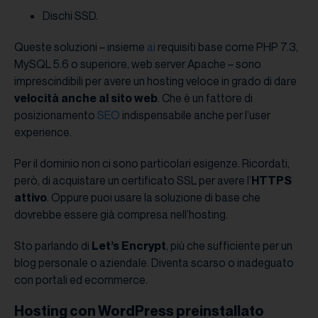
Dischi SSD.
Queste soluzioni – insieme
ai
requisiti base come PHP 7.3,
MySQL 5.6 o superiore, web server Apache – sono
imprescindibili per avere un hosting veloce in grado di dare
velocità anche al sito web
. Che è un fattore di
posizionamento
SEO
indispensabile anche per l’user
experience.
Per il dominio non ci sono particolari esigenze. Ricordati,
però, di acquistare un certificato SSL per avere l’
HTTPS
attivo
. Oppure puoi usare la soluzione di base che
dovrebbe essere già compresa nell’hosting.
Sto parlando di
Let’s Encrypt
, più che sufficiente per un
blog personale o aziendale. Diventa scarso o inadeguato
con portali ed ecommerce.
Hosting con WordPress preinstallato