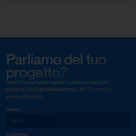
Parliamo del tuo
progetto?
Vuoi info sui nostri servizi o parlarci del tuo
progetto di Digital Marketing o AI? Contattaci
senza impegno.
Nome
Cognome