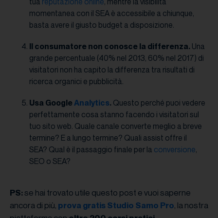
tua
reputazione online
, mentre la visibilità
momentanea con il SEA è accessibile a chiunque,
basta avere il giusto budget a disposizione.
Il consumatore non conosce la differenza.
Una
grande percentuale (40% nel 2013, 60% nel 2017) di
visitatori non ha capito la differenza tra risultati di
ricerca organici e pubblicità.
Usa Google
Analytics
.
Questo perché puoi vedere
perfettamente cosa stanno facendo i visitatori sul
tuo sito web. Quale canale converte meglio a breve
termine? E a lungo termine? Quali assist offre il
SEA? Qual è il passaggio finale per la
conversione
,
SEO o SEA?
se hai trovato utile questo post e vuoi saperne
PS:
ancora di più,
, la nostra
prova gratis Studio Samo Pro
piattaforma con
oltre 200 corsi pratici.