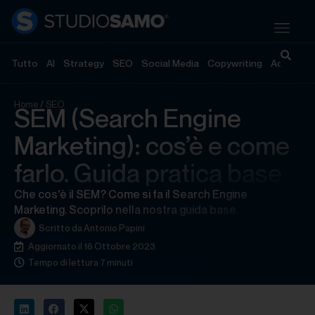
Tutto
AI
Strategy
SEO
Social Media
Copywriting
Advertisi
Home
/
SEO
SEM (Search Engine
Marketing): cos’è e come
farlo. Guida pratica base
Che cos'è il SEM? Come si fa il Search Engine
Marketing. Scoprilo nella nostra guida base.
Scritto da
Antonio Papini
Aggiornato il 16 Ottobre 2023
Tempo di lettura 7 minuti