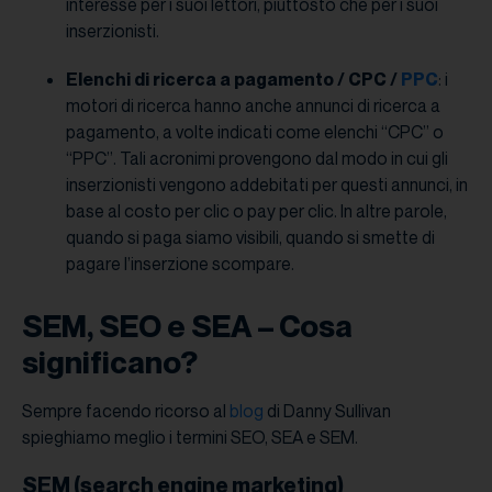
interesse per i suoi lettori, piuttosto che per i suoi
inserzionisti.
Elenchi di ricerca a pagamento / CPC /
PPC
: i
motori di ricerca hanno anche annunci di ricerca a
pagamento, a volte indicati come elenchi “CPC” o
“PPC”. Tali acronimi provengono dal modo in cui gli
inserzionisti vengono addebitati per questi annunci, in
base al costo per clic o pay per clic. In altre parole,
quando si paga siamo visibili, quando si smette di
pagare l’inserzione scompare.
SEM, SEO e SEA – Cosa
significano?
Sempre facendo ricorso al
blog
di Danny Sullivan
spieghiamo meglio i termini SEO, SEA e SEM.
SEM (
search engine marketing
)