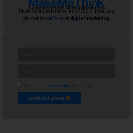
MakeMeThink
La newsletter di Studio Samo
Ricevi ogni 2 settimane le novità più importanti
dal mondo dell’
AI
e del
digital marketing
.
Sottoscrivo la
Privacy Policy
di Studio Samo.
Iscriviti, è gratis