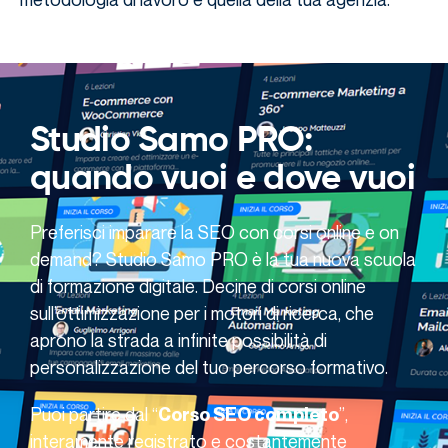
Studio Samo PRO:
quando vuoi e dove vuoi
Preferisci imparare la SEO con corsi online e on
demand? Studio Samo PRO è la tua nuova scuola
di formazione digitale. Decine di corsi online
sull’ottimizzazione per i motori di ricerca, che
aprono la strada a infinite possibilità di
personalizzazione del tuo percorso formativo.
Puoi partire dal “
”,
Corso SEO completo
interamente registrato e costantemente