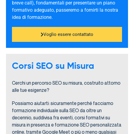
breve call), fondamentali per presentare un piano
formativo adeguato, passeremo a fornirti la nostra
idea di formazione.
Voglio essere contattato
Corsi SEO su Misura
Cerchi un percorso SEO su misura, costruito attorno
alle tue esigenze?
Possiamo aiutarti: sicuramente perché facciamo
formazione individuale sulla SEO da oltre un
decennio, suddivisa fra eventi, corsi formativi su
misura in presenza e formazione SEO personalizzata
online, tramite Google Meet o più o meno qualsiasi