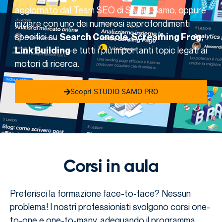
aggiornato dal Team SEO di Studio Samo, oppure
iniziare con uno dei numerosi approfondimenti
specifici su
Search Console, Screaming Frog,
e tutti i più importanti topic legati ai
Link Building
motori di ricerca.
Scopri STUDIO SAMO PRO
Corsi in aula
Preferisci la formazione face-to-face? Nessun
problema! I nostri professionisti svolgono corsi one-
to-one e one-to-many, adeguando il programma