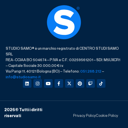
STUDIO SAMO® è un marchio registrato di CENTRO STUDI SAMO
SRL
REA-CCIAA BO 504674 – P.IVA e C.F.: 03259561201 – SDI: M5UXCR1
– Capitale Sociale 30.000,00 € i.v.
Via Parigi 11, 40121 Bologna (BO) – Telefono:
051.268.212
–
info@studiosamo.it
2026
© Tutti i diritti
Privacy Policy
Cookie Policy
riservati​