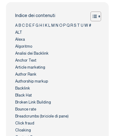
Indice dei contenuti
A B C D E F G H I K L M N O P Q R S T U W #
ALT
Alexa
Algoritmo
Analisi dei Backlink
Anchor Text
Article marketing
Author Rank
Authorship markup
Backlink
Black Hat
Broken Link Building
Bounce rate
Breadcrumbs (briciole di pane)
Click fraud
Cloaking