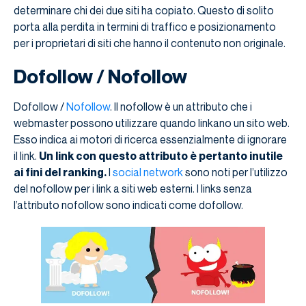
determinare chi dei due siti ha copiato. Questo di solito
porta alla perdita in termini di traffico e posizionamento
per i proprietari di siti che hanno il contenuto non originale.
Dofollow / Nofollow
Dofollow /
Nofollow
. Il nofollow è un attributo che i
webmaster possono utilizzare quando linkano un sito web.
Esso indica ai motori di ricerca essenzialmente di ignorare
il link.
Un link con questo attributo è pertanto inutile
ai fini del ranking.
I
social network
sono noti per l’utilizzo
del nofollow per i link a siti web esterni. I links senza
l’attributo nofollow sono indicati come dofollow.