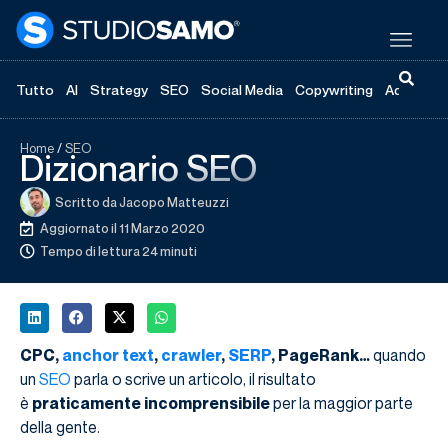
Tutto
AI
Strategy
SEO
Social Media
Copywriting
Advertisi
Home
/
SEO
Dizionario SEO
Scritto da
Jacopo Matteuzzi
Aggiornato il 11 Marzo 2020
Tempo di lettura 24 minuti
CPC,
anchor text
,
crawler
,
SERP
, PageRank…
quando
un
SEO
parla o scrive un articolo, il risultato
è
praticamente incomprensibile
per la maggior parte
della gente.