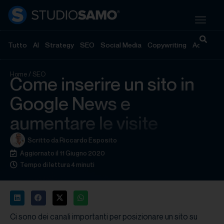
Tutto
AI
Strategy
SEO
Social Media
Copywriting
Advertisi
Home
/
SEO
Come inserire un sito in
Google News e
aumentare le visite
Scritto da
Riccardo Esposito
Aggiornato il 11 Giugno 2020
Tempo di lettura 4 minuti
Ci sono dei canali importanti per posizionare un sito su