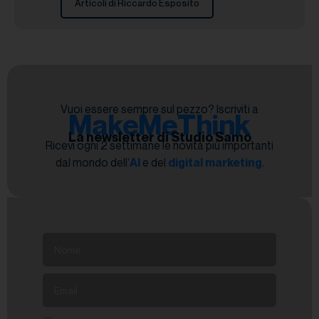
Articoli di Riccardo Esposito
Vuoi essere sempre sul pezzo? Iscriviti a
MakeMeThink
La newsletter di Studio Samo
Ricevi ogni 2 settimane le novità più importanti
dal mondo dell’
AI
e del
digital marketing
.