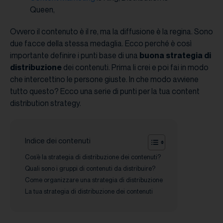
Queen,
Ovvero il contenuto è il re, ma la diffusione è la regina. Sono
due facce della stessa medaglia. Ecco perché è così
importante definire i punti base di una
buona strategia di
distribuzione
dei contenuti. Prima li crei e poi fai in modo
che intercettino le persone giuste. In che modo avviene
tutto questo? Ecco una serie di punti per la tua content
distribution strategy.
Indice dei contenuti
Cos’è la strategia di distribuzione dei contenuti?
Quali sono i gruppi di contenuti da distribuire?
Come organizzare una strategia di distribuzione
La tua strategia di distribuzione dei contenuti