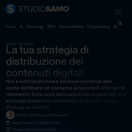
Tutto
AI
Strategy
SEO
Social Media
Copywriting
Advertisi
Home
/
Strategy
La tua strategia di
distribuzione dei
contenuti digitali
Non è sufficiente creare dei buoni contenuti: devi
anche distribuire ciò che serve ai tuoi utenti, al target di
riferimento. Ecco cosa devi sapere per organizzare una
strategia vincente (e sostenibile) di content sharing
strategy su internet.
Scritto da
Riccardo Esposito
Aggiornato il 21 Aprile 2021
Tempo di lettura 6 minuti