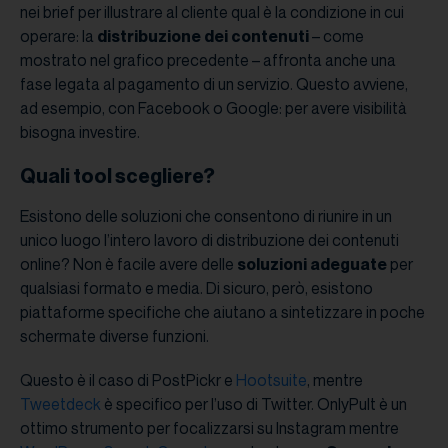
nei brief per illustrare al cliente qual è la condizione in cui
operare: la
distribuzione dei contenuti
– come
mostrato nel grafico precedente – affronta anche una
fase legata al pagamento di un servizio. Questo avviene,
ad esempio, con Facebook o Google: per avere visibilità
bisogna investire.
Quali tool scegliere?
Esistono delle soluzioni che consentono di riunire in un
unico luogo l’intero lavoro di distribuzione dei contenuti
online? Non è facile avere delle
soluzioni adeguate
per
qualsiasi formato e media. Di sicuro, però, esistono
piattaforme specifiche che aiutano a sintetizzare in poche
schermate diverse funzioni.
Questo è il caso di PostPickr e
Hootsuite
, mentre
Tweetdeck
è specifico per l’uso di Twitter. OnlyPult è un
ottimo strumento per focalizzarsi su Instagram mentre