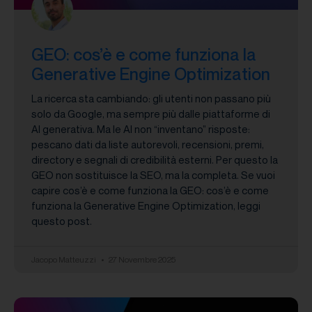
GEO: cos’è e come funziona la
Generative Engine Optimization
La ricerca sta cambiando: gli utenti non passano più
solo da Google, ma sempre più dalle piattaforme di
AI generativa. Ma le AI non “inventano” risposte:
pescano dati da liste autorevoli, recensioni, premi,
directory e segnali di credibilità esterni. Per questo la
GEO non sostituisce la SEO, ma la completa. Se vuoi
capire cos’è e come funziona la GEO: cos’è e come
funziona la Generative Engine Optimization, leggi
questo post.
Jacopo Matteuzzi
27 Novembre 2025