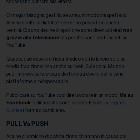
necessario puntare alla viralità.
O magari bisogna gestirla se arriva in modo inaspettato.
Alcune scelte di distribuzione sono pensate in questi
termini. Ci sono decine di spot che sono diventati virali
non
grazie alla televisione
ma perché sono stati inseriti su
YouTube.
Questa può essere un’idea: il video non lo lancio solo sui
media tradizionali ma anche sul web. Sui social. Ma non
puoi improvvisare, creare dei formati diversi per le varie
piattaforme è indispensabile.
Pubblicare su YouTube vuol dire lavorare in un modo.
Ma su
Facebook
le dinamiche sono diverse. E sulle
Instagram
Stories
i formati cambiano.
PULL Vs PUSH
Alcune dinamiche di distribuzione chiamano in causa dei