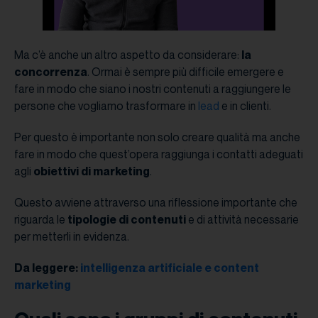
Ma c’è anche un altro aspetto da considerare:
la
concorrenza
. Ormai è sempre più difficile emergere e
fare in modo che siano i nostri contenuti a raggiungere le
persone che vogliamo trasformare in
lead
e in clienti.
Per questo è importante non solo creare qualità ma anche
fare in modo che quest’opera raggiunga i contatti adeguati
agli
obiettivi di marketing
.
Questo avviene attraverso una riflessione importante che
riguarda le
tipologie di contenuti
e di attività necessarie
per metterli in evidenza.
Da leggere:
intelligenza artificiale e content
marketing