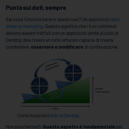
Punta sui dati, sempre
Sai cosa funziona bene in questi casi? Un approccio
data
driven al marketing
. Questo significa che i tuoi contenuti
devono essere trattati con un approccio simile al ciclo di
Deming: devi creare un ciclo virtuoso capace di creare,
condividere,
osservare e modificare
. In continuazione.
Come funziona il
ciclo di Deming
.
Non puoi fermarti.
Questo aspetto è fondamentale
per