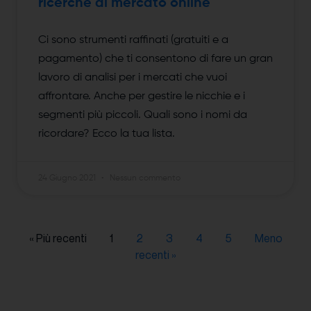
ricerche di mercato online
Ci sono strumenti raffinati (gratuiti e a
pagamento) che ti consentono di fare un gran
lavoro di analisi per i mercati che vuoi
affrontare. Anche per gestire le nicchie e i
segmenti più piccoli. Quali sono i nomi da
ricordare? Ecco la tua lista.
24 Giugno 2021
Nessun commento
« Più recenti
1
2
3
4
5
Meno
recenti »