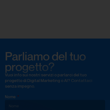
Parliamo del tuo
progetto?
Vuoi info sui nostri servizi o parlarci del tuo
progetto di Digital Marketing o AI? Contattaci
senza impegno.
Nome