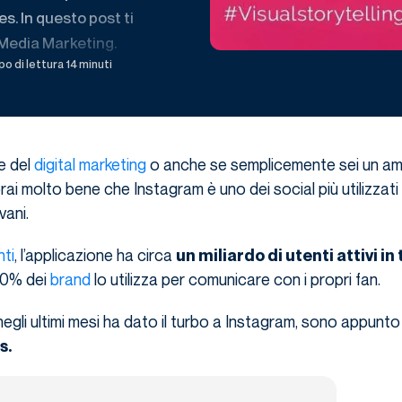
s. In questo post ti
 Media Marketing.
o di lettura 14 minuti
re del
digital marketing
o anche se semplicemente sei un am
prai molto bene che Instagram è uno dei social più utilizzati e
vani.
nti
, l’applicazione ha circa
un miliardo di utenti attivi in t
 60% dei
brand
lo utilizza per comunicare con i propri fan.
egli ultimi mesi ha dato il turbo a Instagram, sono appunto
s.