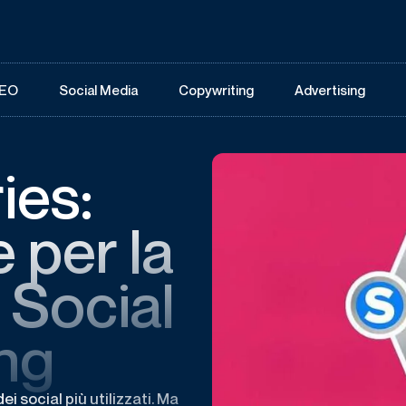
EO
Social Media
Copywriting
Advertising
ies:
e per la
i Social
ng
i social più utilizzati. Ma