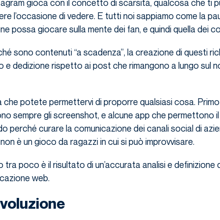
agram gioca con il concetto di scarsità, qualcosa che ti p
re l’occasione di vedere. E tutti noi sappiamo come la paura
e possa giocare sulla mente dei fan, e quindi quella dei c
rché sono contenuti “a scadenza”, la creazione di questi ri
 e dedizione rispetto ai post che rimangono a lungo sul n
a che potete permettervi di proporre qualsiasi cosa. Prim
ono sempre gli screenshot, e alcune app che permettono il
do perché curare la comunicazione dei canali social di azi
non è un gioco da ragazzi in cui si può improvvisare.
ra poco è il risultato di un’accurata analisi e definizione d
icazione web.
voluzione