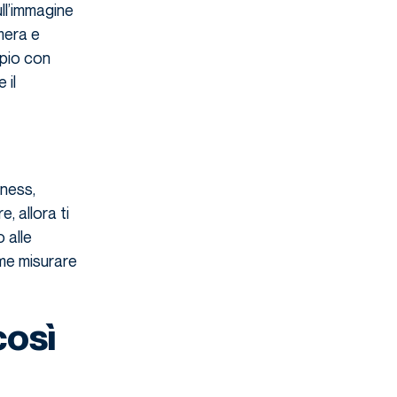
ll’immagine
mera e
mpio con
 il
iness,
, allora ti
 alle
ome misurare
così