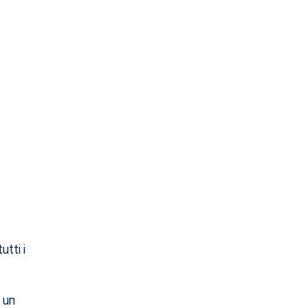
tti i
 un