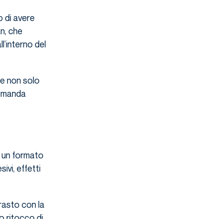
o di avere
n, che
ll’interno del
te non solo
domanda
 un formato
vi, effetti
rasto con la
to ritocco di