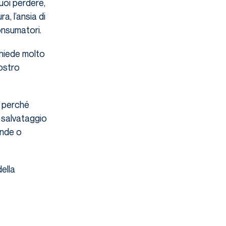
uoi perdere,
, l’ansia di
onsumatori.
chiede molto
ostro
o perché
 salvataggio
ende o
ella