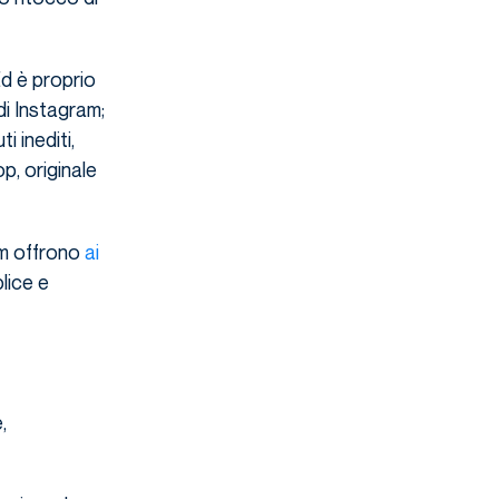
Ed è proprio
di Instagram;
 inediti,
p, originale
am offrono
ai
lice e
,