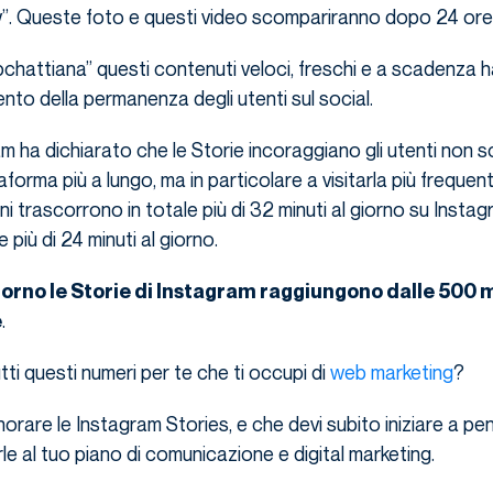
”. Queste foto e questi video scompariranno dopo 24 ore
pchattiana” questi contenuti veloci, freschi e a scadenza h
to della permanenza degli utenti sul social.
 ha dichiarato che le Storie incoraggiano gli utenti non s
aforma più a lungo, ma in particolare a visitarla più frequen
ni trascorrono in totale più di 32 minuti al giorno su Insta
 più di 24 minuti al giorno.
iorno le Storie di Instagram raggiungono dalle 500 m
.
e
tti questi numeri per te che ti occupi di
web marketing
?
orare le Instagram Stories, e che devi subito iniziare a pen
rle al tuo piano di comunicazione e digital marketing.