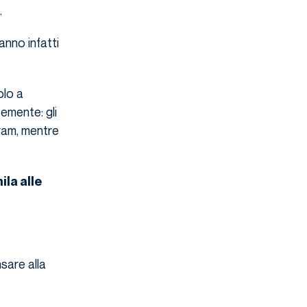
.
anno infatti
olo a
temente: gli
gram, mentre
ila alle
sare alla