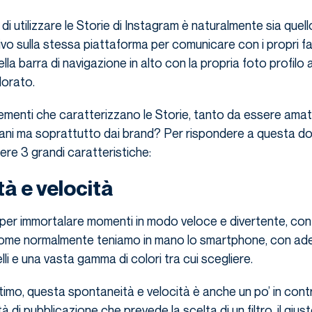
di utilizzare le Storie di Instagram è naturalmente sia quell
vo sulla stessa piattaforma per comunicare con i propri fa
ella barra di navigazione in alto con la propria foto profilo a
orato.
lementi che caratterizzano le Storie, tanto da essere ama
iovani ma soprattutto dai brand? Per rispondere a questa 
re 3 grandi caratteristiche:
à e velocità
per immortalare momenti in modo veloce e divertente, con
come normalmente teniamo in mano lo smartphone, con adesi
elli e una vasta gamma di colori tra cui scegliere.
ttimo, questa spontaneità e velocità è anche un po’ in cont
à di pubblicazione che prevede la scelta di un filtro, il gius