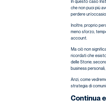
In questo caso Inst
che non puoi più ave
perdere un’occasion
Inoltre, proprio pe
meno sforzo, tempo
account.
Ma ciò non signific
ricordati che esist
delle Storie; secon
business personali, 
Anzi, come vedremo t
strategia di comun
Continua e