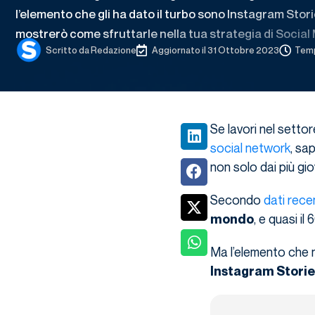
l’elemento che gli ha dato il turbo sono Instagram Storie
mostrerò come sfruttarle nella tua strategia di Social
Scritto da
Redazione
Aggiornato il 31 Ottobre 2023
Temp
Se lavori nel setto
social network
, sa
non solo dai più gio
Secondo
dati rece
, e quasi il
mondo
Ma l’elemento che n
Instagram Storie