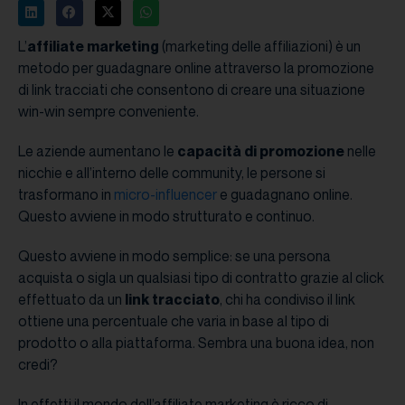
L’
affiliate marketing
(marketing delle affiliazioni) è un
metodo per guadagnare online attraverso la promozione
di link tracciati che consentono di creare una situazione
win-win sempre conveniente.
Le aziende aumentano le
capacità di promozione
nelle
nicchie e all’interno delle community, le persone si
trasformano in
micro-influencer
e guadagnano online.
Questo avviene in modo strutturato e continuo.
Questo avviene in modo semplice: se una persona
acquista o sigla un qualsiasi tipo di contratto grazie al click
effettuato da un
link tracciato
, chi ha condiviso il link
ottiene una percentuale che varia in base al tipo di
prodotto o alla piattaforma. Sembra una buona idea, non
credi?
In effetti il mondo dell’affiliate marketing è ricco di