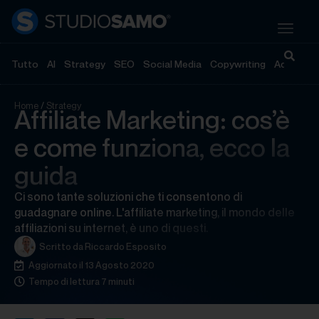
Tutto
AI
Strategy
SEO
Social Media
Copywriting
Advertisi
Home
/
Strategy
Affiliate Marketing: cos’è
e come funziona, ecco la
guida
Ci sono tante soluzioni che ti consentono di
guadagnare online. L'affiliate marketing, il mondo delle
affiliazioni su internet, è uno di questi.
Scritto da
Riccardo Esposito
Aggiornato il 13 Agosto 2020
Tempo di lettura 7 minuti