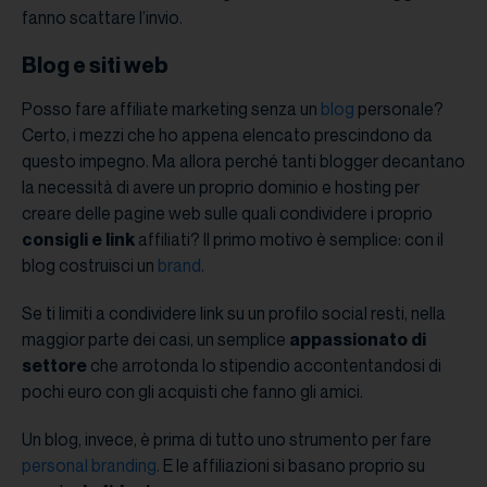
fanno scattare l’invio.
Blog e siti web
Posso fare affiliate marketing senza un
blog
personale?
Certo, i mezzi che ho appena elencato prescindono da
questo impegno. Ma allora perché tanti blogger decantano
la necessità di avere un proprio dominio e hosting per
creare delle pagine web sulle quali condividere i proprio
consigli e link
affiliati? Il primo motivo è semplice: con il
blog costruisci un
brand
.
Se ti limiti a condividere link su un profilo social resti, nella
maggior parte dei casi, un semplice
appassionato di
settore
che arrotonda lo stipendio accontentandosi di
pochi euro con gli acquisti che fanno gli amici.
Un blog, invece, è prima di tutto uno strumento per fare
personal branding
. E le affiliazioni si basano proprio su