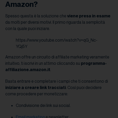
Amazon?
Spesso questa è la soluzione che
viene presa in esame
da molti per diversi motivi. Il primo riguarda la semplicità
con la quale puoi iniziare.
https://www.youtube.com/watch?v=qG_Nc-
YQj5Y
Amazon offre un circuito di affiliate marketing veramente
intuitivo, ti iscrivi in un attimo cliccando su
programma-
affiliazione.amazon.it
.
Basta entrare e completare i campi che ti consentono di
iniziare a creare link tracciati
. Così puoi decidere
come procedere per monetizzare:
Condivisione dei link sui social.
Email marketing
e newsletter.