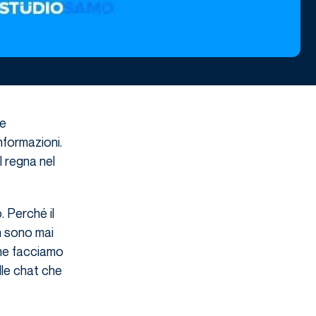
he
nformazioni.
l regna nel
 Perché il
n sono mai
che facciamo
lle chat che