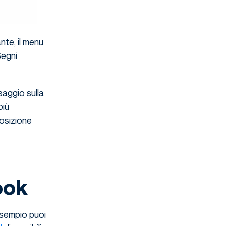
nte, il menu
Segni
aggio sulla
più
posizione
ook
esempio puoi