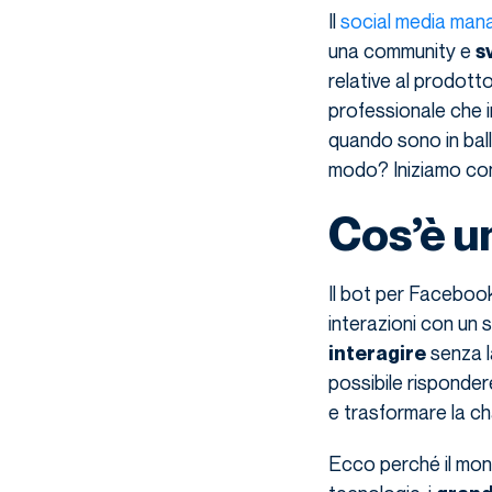
Il
social media man
una community e
s
relative al prodotto 
professionale che i
quando sono in ball
modo? Iniziamo con 
Cos’è u
Il bot per Faceboo
interazioni con un 
senza l
interagire
possibile risponder
e trasformare la c
Ecco perché il mon