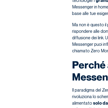
tecnologie: i
grandi
Messenger in home p
base alle tue esigenz
Ma non è questo il
rispondere alle do
diffusione dei link.
Messenger puoi infl
chiamato Zero Mom
Perché 
Messen
Il paradigma del Z
rivoluziona lo sche
alimentato
solo da