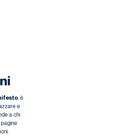
ni
, è
nifesto
nizzare e
nde a chi
o pagine
oni.