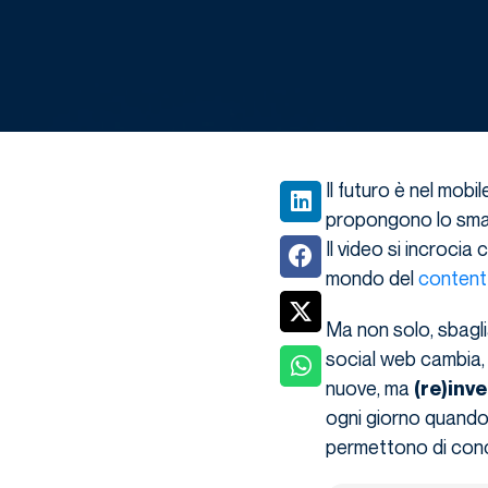
Il futuro è nel mobi
propongono lo smar
Il video si incrocia
mondo del
content
Ma non solo, sbagli
social web cambia, 
nuove, ma
(re)inv
ogni giorno quando 
permettono di concr