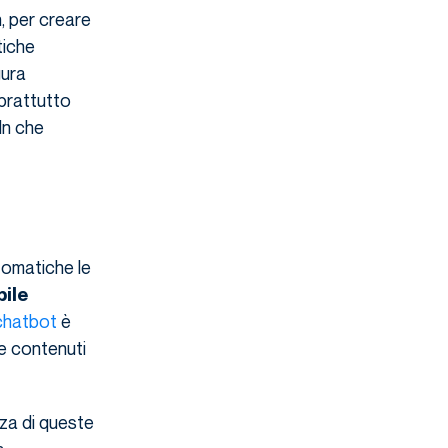
, per creare
tiche
igura
prattutto
In che
omatiche le
bile
chatbot
è
e contenuti
za di queste