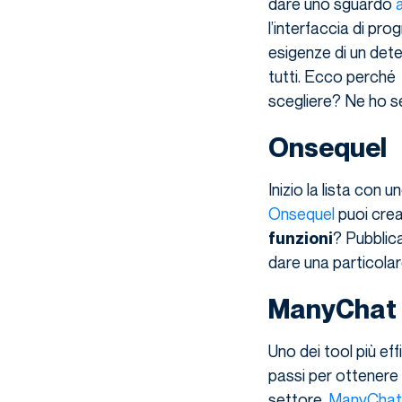
dare uno sguardo
a
l’interfaccia di pr
esigenze di un dete
tutti. Ecco perché p
scegliere? Ne ho se
Onsequel
Inizio la lista con 
Onsequel
puoi crea
? Pubblica
funzioni
dare una particolar
ManyChat
Uno dei tool più ef
passi per ottenere 
settore.
ManyChat