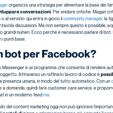
ager
organizza una strategia per alimentare la base dei fan
. Per snidare critiche. Magari cri
viluppare conversazioni
o al servizio: qui entra in gioco il
community manager
, la f
ntavola discussioni. Ma non sempre questo è possibile, so
o grandi numeri. Ecco perché è necessario parlare di bot. 
i punti base.
n bot per Facebook?
k Messenger è un programma che consente di rendere aut
soggetto. Attraverso un raffinato lavoro di codice è
possi
a presenza umana, in modo del tutto automatico. Con un
e a domande, quindi fare customer care service, e proporr
hat in un moderno feed
rss
.
do del content marketing oggi non può ignorare l’importan