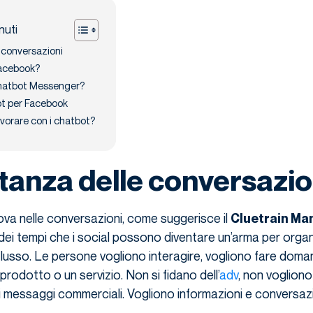
nuti
 conversazioni
Facebook?
chatbot Messenger?
t per Facebook
lavorare con i chatbot?
tanza delle conversazio
trova nelle conversazioni, come suggerisce il
Cluetrain Ma
io dei tempi che i social possono diventare un’arma per orga
flusso. Le persone vogliono interagire, vogliono fare doma
rodotto o un servizio. Non si fidano dell’
adv
, non voglion
 messaggi commerciali. Vogliono informazioni e conversazi