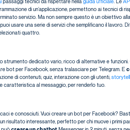
i
passaggi tecnici da rispettare nella
guida ufficiale
. Le
AP
ogrammazione di un’applicazione, permettono ai tecnici di ri
rminato servizio. Ma non sempre questo è un obiettivo alla
uoi usare una serie di servizi che semplificano il lavoro. Dif
lezionati quattro.
uno strumento dedicato vario, ricco di alternative e funzioni
re bot per Facebook, senza tralasciare per Telegram. E
c
zione di contenuti, quiz, interazione con gli utenti,
storytel
e caratteristica al messaggio, per renderlo tuo.
ficaci e conosciuti. Vuoi creare un bot per Facebook? Bas
un risultato interessante, perfetto per chi muove i primi pa
può
Messenger in 2 minuti, senza ne
creare un chatbot