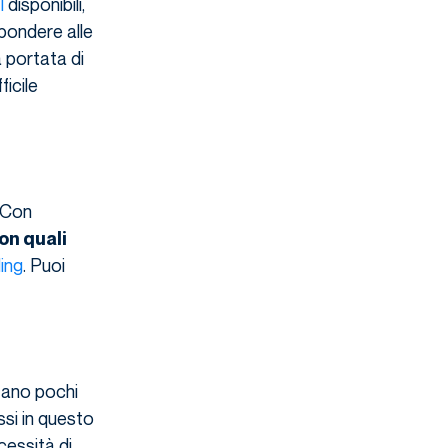
I
disponibili,
spondere alle
 portata di
ficile
. Con
on quali
ling
. Puoi
tano pochi
ssi in questo
cessità di