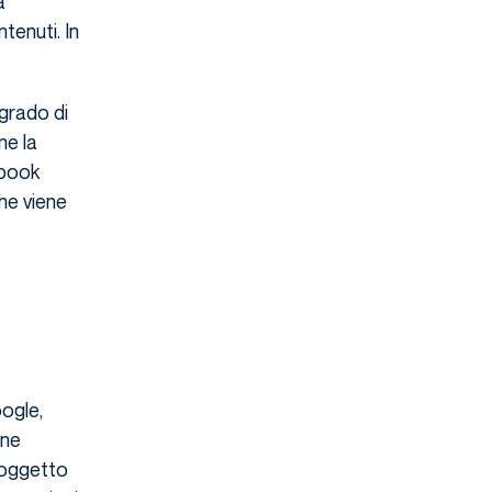
a
tenuti. In
 grado di
ne la
ebook
he viene
ogle,
ene
’oggetto