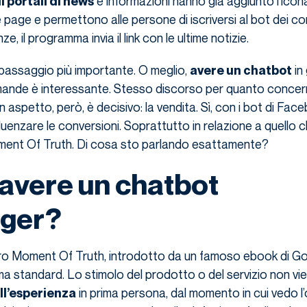
e informazioni hanno già aggiunto l’icon
 portali di news
age e permettono alle persone di iscriversi al bot dei con
e, il programma invia il link con le ultime notizie.
 passaggio più importante. O meglio,
in
avere un chatbot
mande è interessante. Stesso discorso per quanto concer
 Un aspetto, però, è decisivo: la vendita. Sì, con i bot di Fac
uenzare le conversioni. Soprattutto in relazione a quello c
ent Of Truth. Di cosa sto parlando esattamente?
avere un chatbot
ger?
ero Moment Of Truth, introdotto da un famoso ebook di Go
ma standard. Lo stimolo del prodotto o del servizio non vi
in prima persona, dal momento in cui vedo l
ll’esperienza