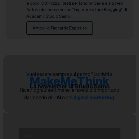
e copy. Ottimizza i testi per landing page e siti web.
Autore del corso online "Imparare a fare Blogging" di
Academy Studio Samo.
Articoli di Riccardo Esposito
Vuoi essere sempre sul pezzo? Iscriviti a
MakeMeThink
La newsletter di Studio Samo
Ricevi ogni 2 settimane le novità più importanti
dal mondo dell’
AI
e del
digital marketing
.