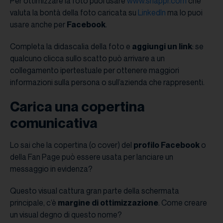
Per ottimizzare la foto puoi usare
www.snappr.com
che
valuta la bontà della foto caricata su
LinkedIn
ma lo puoi
usare anche per
Facebook
.
Completa la didascalia della foto e
aggiungi un link
: se
qualcuno clicca sullo scatto può arrivare a un
collegamento ipertestuale per ottenere maggiori
informazioni sulla persona o sull’azienda che rappresenti.
Carica una copertina
comunicativa
Lo sai che la copertina (o cover) del
profilo Facebook
o
della Fan Page può essere usata per lanciare un
messaggio in evidenza?
Questo visual cattura gran parte della schermata
principale, c’è
margine di ottimizzazione
. Come creare
un visual degno di questo nome?