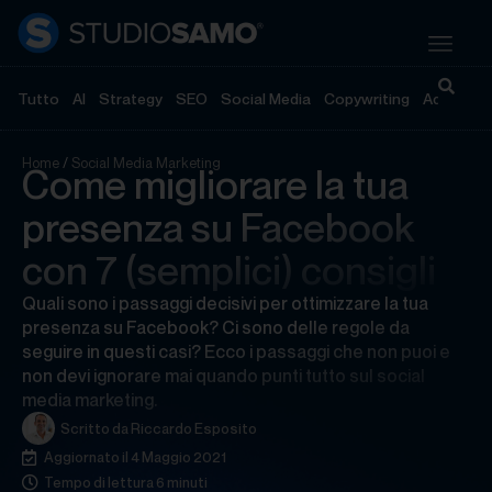
Tutto
AI
Strategy
SEO
Social Media
Copywriting
Advertisi
Home
/
Social Media Marketing
Come migliorare la tua
presenza su Facebook
con 7 (semplici) consigli
Quali sono i passaggi decisivi per ottimizzare la tua
presenza su Facebook? Ci sono delle regole da
seguire in questi casi? Ecco i passaggi che non puoi e
non devi ignorare mai quando punti tutto sul social
media marketing.
Scritto da
Riccardo Esposito
Aggiornato il 4 Maggio 2021
Tempo di lettura 6 minuti