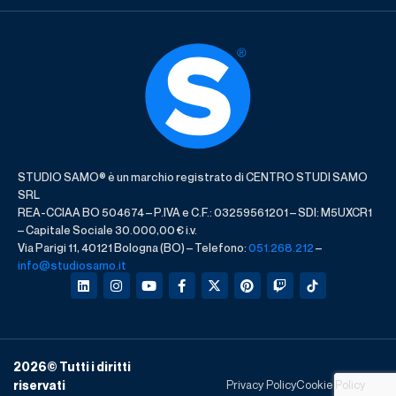
STUDIO SAMO® è un marchio registrato di CENTRO STUDI SAMO
SRL
REA-CCIAA BO 504674 – P.IVA e C.F.: 03259561201 – SDI: M5UXCR1
– Capitale Sociale 30.000,00 € i.v.
Via Parigi 11, 40121 Bologna (BO) – Telefono:
051.268.212
–
info@studiosamo.it
2026
© Tutti i diritti
Privacy Policy
Cookie Policy
riservati​