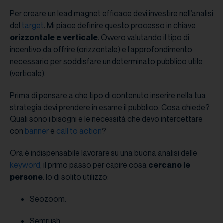
Per creare un lead magnet efficace devi investire nell’analisi
del
target
. Mi piace definire questo processo in chiave
orizzontale e verticale
. Ovvero valutando il tipo di
incentivo da offrire (orizzontale) e l’approfondimento
necessario per soddisfare un determinato pubblico utile
(verticale).
Prima di pensare a che tipo di contenuto inserire nella tua
strategia devi prendere in esame il pubblico. Cosa chiede?
Quali sono i bisogni e le necessità che devo intercettare
con
banner
e
call to action
?
Ora è indispensabile lavorare su una buona analisi delle
keyword
, il primo passo per capire cosa
cercano le
persone
. Io di solito utilizzo:
Seozoom.
Semrush.