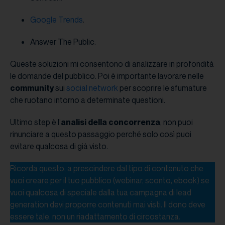
Google Trends
.
Answer The Public.
Queste soluzioni mi consentono di analizzare in profondità
le domande del pubblico. Poi è importante lavorare nelle
community
sui
social network
per scoprire le sfumature
che ruotano intorno a determinate questioni.
Ultimo step è l’
analisi della concorrenza
, non puoi
rinunciare a questo passaggio perché solo così puoi
evitare qualcosa di già visto.
Ricorda questo, a prescindere dal tipo di contenuto che
vuoi creare per il tuo pubblico (webinar, sconto, ebook) se
vuoi qualcosa di speciale dalla tua campagna di lead
generation devi proporre contenuti mai visti. Il dono deve
essere tale, non un riadattamento di circostanza.