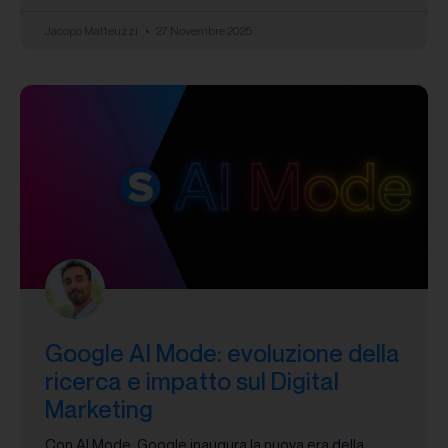
Jacopo Matteuzzi
27 Novembre 2025
Google AI Mode: evoluzione della
ricerca e impatto sul Digital
Marketing
Con AI Mode, Google inaugura la nuova era della