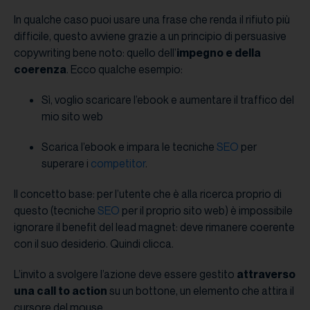
In qualche caso puoi usare una frase che renda il rifiuto più
difficile, questo avviene grazie a un principio di persuasive
copywriting bene noto: quello dell’
impegno e della
coerenza
. Ecco qualche esempio:
Sì, voglio scaricare l’ebook e aumentare il traffico del
mio sito web
Scarica l’ebook e impara le tecniche
SEO
per
superare i
competitor
.
Il concetto base: per l’utente che è alla ricerca proprio di
questo (tecniche
SEO
per il proprio sito web) è impossibile
ignorare il benefit del lead magnet: deve rimanere coerente
con il suo desiderio. Quindi clicca.
L’invito a svolgere l’azione deve essere gestito
attraverso
una call to action
su un bottone, un elemento che attira il
cursore del mouse.