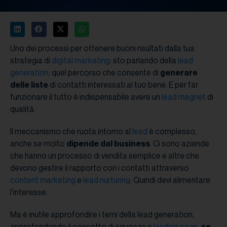
Uno dei processi per ottenere buoni risultati dalla tua
strategia di
digital marketing
: sto parlando della
lead
generation
, quel percorso che consente di
generare
delle liste
di contatti interessati al tuo bene. E per far
funzionare il tutto è indispensabile avere un
lead magnet
di
qualità.
Il meccanismo che ruota intorno al
lead
è complesso,
anche se molto
dipende dal business
. Ci sono aziende
che hanno un processo di vendita semplice e altre che
devono gestire il rapporto con i contatti attraverso
content marketing
e
lead nurturing
. Quindi devi alimentare
l’interesse.
Ma è inutile approfondire i temi della lead generation,
approfondendo il concetto di squeeze e
landing page
,
se