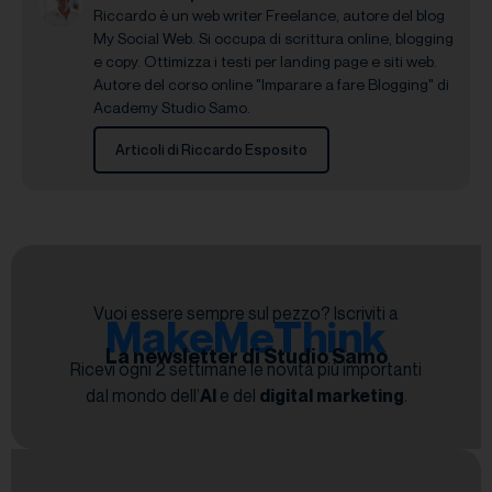
Riccardo è un web writer Freelance, autore del blog
My Social Web. Si occupa di scrittura online, blogging
e copy. Ottimizza i testi per landing page e siti web.
Autore del corso online "Imparare a fare Blogging" di
Academy Studio Samo.
Articoli di Riccardo Esposito
Vuoi essere sempre sul pezzo? Iscriviti a
MakeMeThink
La newsletter di Studio Samo
Ricevi ogni 2 settimane le novità più importanti
dal mondo dell’
AI
e del
digital marketing
.