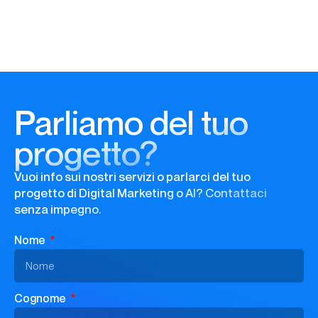
Parliamo del tuo
progetto?
Vuoi info sui nostri servizi o parlarci del tuo
progetto di Digital Marketing o AI? Contattaci
senza impegno.
Nome
Cognome