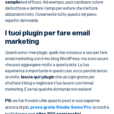
semplici
ed efficaci. Ad esempio, puoi cambiare colore
del bottone e definire i tempi per evitare che il lettore
abbandoni il sito. Ovviamente tutto questo nel pieno
rispetto del mobile.
I tuoi plugin per fare email
marketing
Questi sono i miei plugin, quelli che conosco e uso per fare
email marketing con il mio blog WordPress. ma sono sicuro
che puoi aggiungere molto a questa lista. La tua
esperienza è importante in questi casi, ecco perché lancio
un invito:
lascia qui i plugin
che usi ogni giorno per
sfruttare il blog e migliorare il tuo lavoro con l’email
marketing. E se hai qualche domanda non esitare!
se hai trovato utile questo post e vuoi saperne
PS:
ancora di più,
, la nostra
prova gratis Studio Samo Pro
piattaforma con
oltre 200 corsi pratici.