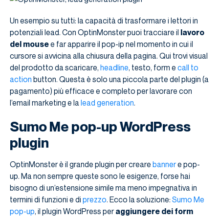
Un esempio su tutti: la capacità di trasformare i lettori in
potenziali lead. Con OptinMonster puoi tracciare il
lavoro
del mouse
e far apparire il pop-ip nel momento in cui il
cursore si avvicina alla chiusura della pagina. Qui trovi visual
del prodotto da scaricare,
headline
, testo, form e
call to
action
button. Questa è solo una piccola parte del plugin (a
pagamento) più efficace e completo per lavorare con
l’email marketing e la
lead generation
.
Sumo Me pop-up WordPress
plugin
OptinMonster è il grande plugin per creare
banner
e pop-
up. Ma non sempre queste sono le esigenze, forse hai
bisogno di un’estensione simile ma meno impegnativa in
termini di funzioni e di
prezzo
. Ecco la soluzione:
Sumo Me
pop-up
, il plugin WordPress per
aggiungere dei form