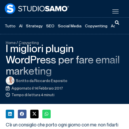
Tutto
AI
Strategy
SEO
Social Media
Copywriting
Advertisi
Home
/
Copywriting
I migliori plugin
WordPress per fare email
marketing
Scritto da
Riccardo Esposito
Aggiornato il 14 Febbraio 2017
Tempo di lettura 4 minuti
C’è un consiglio che porto ogni giorno con me: non fidarti