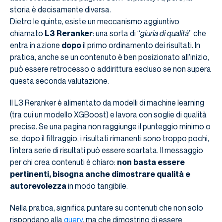
storia è decisamente diversa.
Dietro le quinte, esiste un meccanismo aggiuntivo
chiamato
L3 Reranker
: una sorta di “
giuria di qualità
” che
entra in azione
dopo
il primo ordinamento dei risultati. In
pratica, anche se un contenuto è ben posizionato all’inizio,
può essere retrocesso o addirittura escluso se non supera
questa seconda valutazione.
Il L3 Reranker è alimentato da modelli di machine learning
(tra cui un modello XGBoost) e lavora con soglie di qualità
precise. Se una pagina non raggiunge il punteggio minimo o
se, dopo il filtraggio, i risultati rimanenti sono troppo pochi,
l’intera serie di risultati può essere scartata. Il messaggio
per chi crea contenuti è chiaro:
non basta essere
pertinenti, bisogna anche dimostrare qualità e
autorevolezza
in modo tangibile.
Nella pratica, significa puntare su contenuti che non solo
rispondano alla
query
, ma che dimostrino di essere