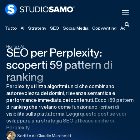
Tutto
AI
Strategy
SEO
Social Media
Copywriting
Advertisi
Home
/
AI
SEO per Perplexity:
scoperti 59 pattern di
ranking
Perplexity utilizza algoritmi unici che combinano
autorevolezza dei domini, rilevanza semantica e
performance immediata dei contenuti. Ecco i 59 pattern
di ranking che rivelano come funzionano i criteri di
visibilità sulla piattaforma. Leggi questo post se vuoi
sviluppare una strategia SEO efficace anche su
Perplexity.
Scritto da
Claudio Marchetti