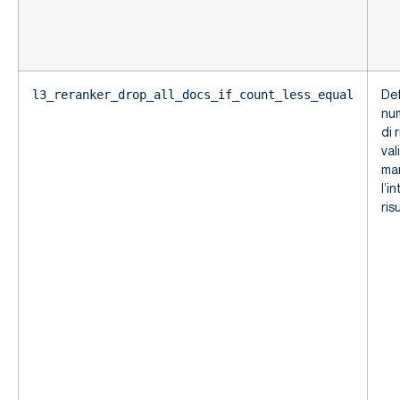
Def
l3_reranker_drop_all_docs_if_count_less_equal
nu
di 
val
ma
l’i
risu