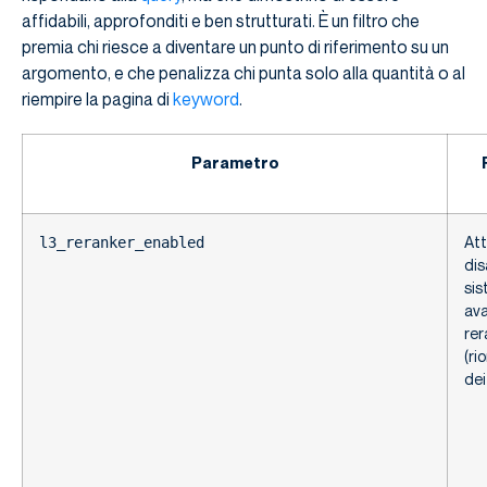
affidabili, approfonditi e ben strutturati. È un filtro che
premia chi riesce a diventare un punto di riferimento su un
argomento, e che penalizza chi punta solo alla quantità o al
riempire la pagina di
keyword
.
Parametro
Att
l3_reranker_enabled
dis
si
ava
rer
(ri
dei