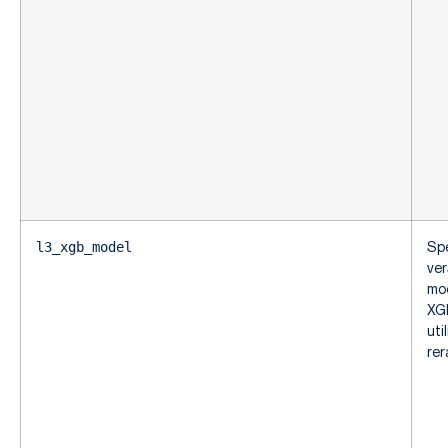
Spe
l3_xgb_model
ver
mo
XG
uti
rer