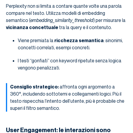
Perplexity non si limita a contare quante volte una parola
compare nel testo. Utilizza modelli di embedding
semantico (
embedding_similarity_threshold
) per misurare la
vicinanza concettuale
tra la query e il contenuto.
Viene premiata la
ricchezza semantica
: sinonimi,
concetti correlati, esempi concreti.
I testi “gonfiati” con keyword ripetute senza logica
vengono penalizzati.
Consiglio strategico:
affronta ogni argomento a
360°, includendo sottotemi e collegamenti logici. Più il
testo rispecchia l’intento dell’utente, più è probabile che
superi il filtro semantico.
User Engagement: le interazioni sono