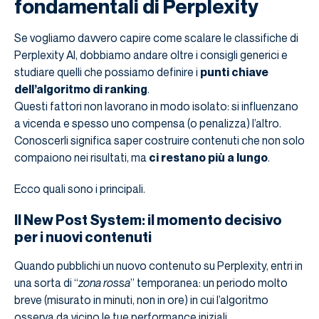
fondamentali di Perplexity
Se vogliamo davvero capire come scalare le classifiche di
Perplexity AI, dobbiamo andare oltre i consigli generici e
studiare quelli che possiamo definire i
punti chiave
dell’algoritmo di ranking
.
Questi fattori non lavorano in modo isolato: si influenzano
a vicenda e spesso uno compensa (o penalizza) l’altro.
Conoscerli significa saper costruire contenuti che non solo
compaiono nei risultati, ma
ci restano più a lungo
.
Ecco quali sono i principali.
Il New Post System: il momento decisivo
per i nuovi contenuti
Quando pubblichi un nuovo contenuto su Perplexity, entri in
una sorta di “
zona rossa
” temporanea: un periodo molto
breve (misurato in minuti, non in ore) in cui l’algoritmo
osserva da vicino le tue performance iniziali.