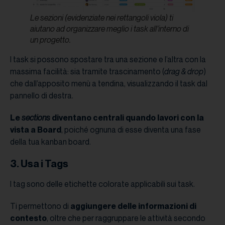
Le sezioni (evidenziate nei rettangoli viola) ti
aiutano ad organizzare meglio i task all’interno di
un progetto.
I task si possono spostare tra una sezione e l’altra con la
massima facilità: sia tramite trascinamento (
drag & drop
)
che dall’apposito menù a tendina, visualizzando il task dal
pannello di destra.
Le
sections
diventano centrali quando lavori con la
vista a Board
, poiché ognuna di esse diventa una fase
della tua kanban board.
3. Usa i Tags
I tag sono delle etichette colorate applicabili sui task.
Ti permettono di
aggiungere delle informazioni di
contesto
, oltre che per raggruppare le attività secondo