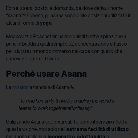
Forse ti sarai posto la domanda: da dove deriva il nome
“Asana”? Ebbene, gli asana sono delle posizioni utilizzate in
alcune forme di
yoga
.
Moskovitz e Rosenstein hanno quindi tratto ispirazione a
principi buddisti quali semplicità, concentrazione e flusso
per aiutare un mondo immerso nel caos con quello che
sapevano fare: software.
Perché usare Asana
La
mission
aziendale di Asana è:
“To help humanity thrive by enabling the world’s
teams to work together effortlessly”
Utilizzando Asana scoprirai subito come il servizio rifletta
questa visione: non solo nell’
estrema facilità di utilizzo
,
ma anche nella sua
leggerezza
,
adattabilità
e