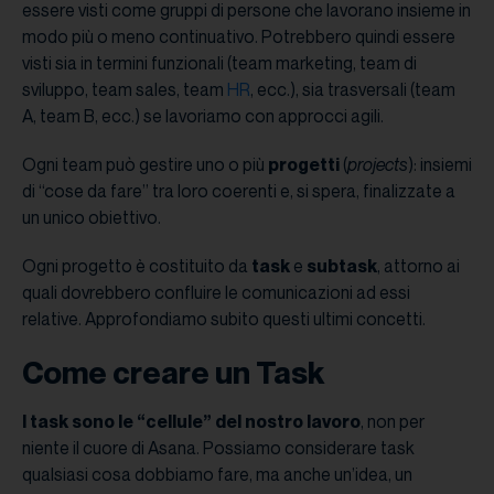
essere visti come gruppi di persone che lavorano insieme in
modo più o meno continuativo. Potrebbero quindi essere
visti sia in termini funzionali (team marketing, team di
sviluppo, team sales, team
HR
, ecc.), sia trasversali (team
A, team B, ecc.) se lavoriamo con approcci agili.
Ogni team può gestire uno o più
progetti
(
projects
): insiemi
di “cose da fare” tra loro coerenti e, si spera, finalizzate a
un unico obiettivo.
Ogni progetto è costituito da
task
e
subtask
, attorno ai
quali dovrebbero confluire le comunicazioni ad essi
relative. Approfondiamo subito questi ultimi concetti.
Come creare un Task
I task sono le “cellule” del nostro lavoro
, non per
niente il cuore di Asana. Possiamo considerare task
qualsiasi cosa dobbiamo fare, ma anche un’idea, un