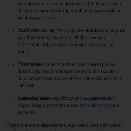
assegnatario o in base ad alcuni attributi particolari
chiamati
custom fields
(questi ultimi presenti solo nei
piani a pagamento).
Board view
: visualizzazione in stile
Kanban
, in cui puoi
spostare i task da una fase all’altra in senso
orizzontale (ad esempio il classico: to do, doing,
done).
Timeline view
: visualizzazione in stile
Gantt
, la più
amata dai project manager della vecchia scuola, in
cui si anfatizzano le scadenze e le interdipenze tra i
vari task.
Calendar view
: visualizzazione
a calendario
, il
sogno di ogni redazione o
social media manager
, e
non solo.
Il fatto di avere a disposizione, in un unico tool, tutti questi