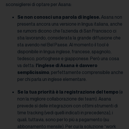
sconsiglierei di optare per Asana:
Se non conosci una parola di inglese.
Asana non
presenta ancora una versione in lingua italiana, anche
se
rumors
dicono che l’azienda di San Francisco ci
stia lavorando, considerata la grande diffusione che
sta avendo nel Bel Paese. Al momento il tool è
disponibile in lingua inglese, francese, spagnolo,
tedesco, portoghese e giapponese. Però una cosa
va detta:
l’inglese di Asana è davvero
semplicissimo
, perfettamente comprensibile anche
per chi parla un inglese elementare.
Se la tua priorità è la registrazione del tempo
(e
non la migliore collaborazione dei team). Asana
prevede sì delle integrazioni con ottimi strumenti di
time tracking (vedi quelli indicati in precedenza), i
quali, tuttavia, sono per lo più a pagamento (su
abbonamento mensile). Per cui la soluzione “work