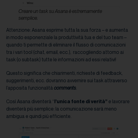
Creare un task su Asana è estremamente
semplice.
Attenzione: Asana esprime tutta la sua forza – e aumenta
in modo esponenziale la produttività tua e del tuo team –
quando ti permette di eliminare il flusso di comunicazioni
tra i vari tool (chat, email, ecc.), raccogliendo attorno ai
task (o subtask) tutte le informazioni ad essi relativi!
Questo significa che chiarimenti, richieste di feedback,
suggerimenti, ecc. dovranno avvernire sui task attraverso
l’apposita funzionalità
comments
.
Così Asana diventerà “
l’unica
fonte di verità”
e lavorare
diventerà più semplice: la comunicazione sarà meno
ambigua e quindi più efficiente.