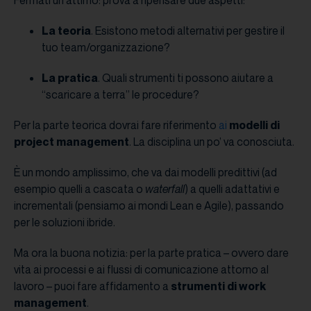
La teoria
. Esistono metodi alternativi per gestire il
tuo team/organizzazione?
La pratica
. Quali strumenti ti possono aiutare a
“scaricare a terra” le procedure?
Per la parte teorica dovrai fare riferimento
ai
modelli di
project management
. La disciplina un po’ va conosciuta.
È un mondo amplissimo, che va dai modelli predittivi (ad
esempio quelli a cascata o
waterfall
) a quelli adattativi e
incrementali (pensiamo ai mondi Lean e Agile), passando
per le soluzioni ibride.
Ma ora la buona notizia: per la parte pratica – ovvero dare
vita ai processi e ai flussi di comunicazione attorno al
lavoro – puoi fare affidamento a
strumenti di work
management
.