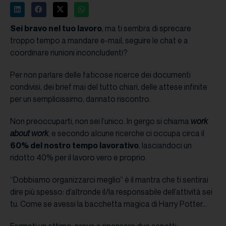
Sei bravo nel tuo lavoro
, ma ti sembra di sprecare
troppo tempo a mandare e-mail, seguire le chat e a
coordinare riunioni inconcludenti?
Per non parlare delle faticose ricerce dei documenti
condivisi, dei brief mai del tutto chiari, delle attese infinite
per un semplicissimo, dannato riscontro.
Non preoccuparti, non sei l’unico. In gergo si chiama
work
about work
, e secondo alcune ricerche ci occupa circa il
60% del nostro tempo lavorativo
, lasciandoci un
ridotto 40% per il lavoro vero e proprio.
“Dobbiamo organizzarci meglio” è il mantra che ti sentirai
dire più spesso: d’altronde il/la responsabile dell’attività sei
tu. Come se avessi la bacchetta magica di Harry Potter…
Fermati un attimo: prova a ripensare due aspetti: