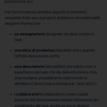
promemoria, ecc.
Per trasformare un semplice appunto in elemento
eseguibile (task vero e proprio), dobbiamo arricchirlo delle
seguenti informazioni:
un assegnatario
(
assignee
): chi deve compire il
task;
una data di scadenza
(
due date
): entro quando
l’attività deve essere svolta;
una descrizione
(
description
) che indichi cosa ci
aspettiamo dal task, che dia delle istruzioni a chi la
deve svolgere, possibilmente esplicitando la
definition of done
(cosa si intende per “task fatto”);
i collaboratori
(
collaborators
), ovvero quelle
persone che ritieni possano essere interessate allo
svolgimento del task, anche se non lo devono