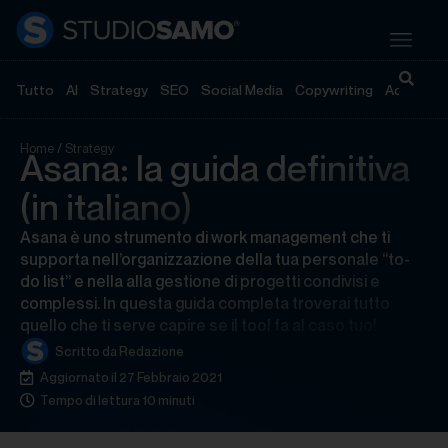
Tutto
AI
Strategy
SEO
Social Media
Copywriting
Advertisi
Home
/
Strategy
Asana: la guida definitiva
(in italiano)
Asana è uno strumento di work management che ti
supporta nell’organizzazione della tua personale “to-
do list” e nella alla gestione di progetti condivisi e
complessi. In questa guida completa troverai tutto
quello che ti serve capire se il tool fa al caso tuo!
Scritto da
Redazione
Aggiornato il 27 Febbraio 2021
Tempo di lettura 10 minuti