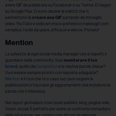
avere GIF da pubblicare su Facebook o su Twitter. E magari
su Google Plus. Ci sono decine di indirizzi che ti
permettono di
creare una GIF
partendo da immagini,
video YouTube e webcam ma io preferisco makeagif.com:
semplice, facile da usare, efficace e veloce. Provalo!
Mention
La salvezza di ogni social media manager che si rispetti, il
guardiano della community. Vuoi
monitorare il tuo
brand
, quello dei
competitor
e le relative parole chiave?
Vuoi essere sempre pronto con risposte adeguate?
Mention
è il tool che fa a caso tuo: puoi seguire le
pubblicazioni e tracciare gli aggiornamenti che includono la
parola che ti interessa.
Nel report giornaliero trovi i post pubblici: blog, pagine web,
forum, social. È perfetto per avere un confronto immediato
della situazione, per capire cosa dicono le persone