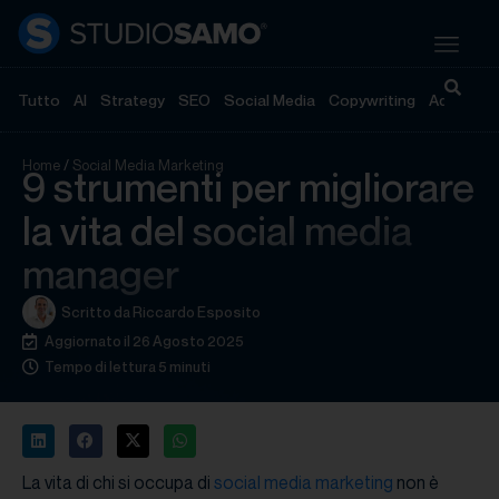
Tutto
AI
Strategy
SEO
Social Media
Copywriting
Advertisi
Home
/
Social Media Marketing
9 strumenti per migliorare
la vita del social media
manager
Scritto da
Riccardo Esposito
Aggiornato il 26 Agosto 2025
Tempo di lettura 5 minuti
La vita di chi si occupa di
social media marketing
non è