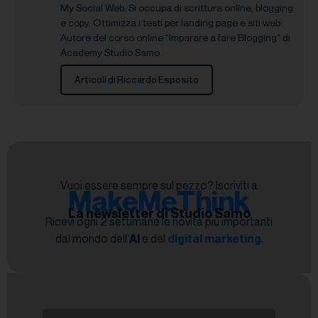
My Social Web. Si occupa di scrittura online, blogging
e copy. Ottimizza i testi per landing page e siti web.
Autore del corso online "Imparare a fare Blogging" di
Academy Studio Samo.
Articoli di Riccardo Esposito
Vuoi essere sempre sul pezzo? Iscriviti a
MakeMeThink
La newsletter di Studio Samo
Ricevi ogni 2 settimane le novità più importanti
dal mondo dell’
AI
e del
digital marketing
.