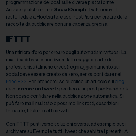
programmazione dei post sulle diverse piattaforme.
Ancora qualche nome:
SocialOomph
, Twitonomy… Io
resto fedele a Hootsuite, e uso PostPickr per creare delle
raccolte da pubblicare con una cadenza precisa.
IFTTT
Una miniera d’oro per creare degli automatismi virtuosi. La
mia idea di base è condivisa dalla maggior parte dei
professionisti (almeno credo): ogni aggiornamento sui
social deve essere creato da zero, senza confidare nel
Feed RSS
. Per intenderci, se pubblico un articolo sul
blog
devo
creare un tweet
specifico e un post per Facebook.
Non posso confidare nella pubblicazione automatica. Si
può fare ma il risultato è pessimo: link rotti, descrizioni
troncate, titoli non ottimizzati.
Con IFTTT punti verso soluzioni diverse, ad esempio puoi
archiviare su Evernote tutti i tweet che salvi tra i preferiti. A