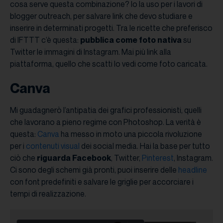
cosa serve questa combinazione? Io la uso per i lavori di
blogger outreach, per salvare link che devo studiare e
inserire in determinati progetti. Tra le ricette che preferisco
di IFTTT c’è questa:
pubblica come foto nativa
su
Twitter le immagini di Instagram. Mai più link alla
piattaforma, quello che scatti lo vedi come foto caricata.
Canva
Mi guadagnerò l’antipatia dei grafici professionisti, quelli
che lavorano a pieno regime con Photoshop. La verità è
questa:
Canva
ha messo in moto una piccola rivoluzione
per i
contenuti visual
dei social media. Hai la base per tutto
ciò che
riguarda Facebook
, Twitter,
Pinterest
, Instagram.
Ci sono degli schemi già pronti, puoi inserire delle
headline
con font predefiniti e salvare le griglie per accorciare i
tempi di realizzazione.