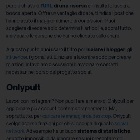
parole chiave o
l’
URL
di una risorsa
e il risultato lascia a
bocca aperta. Offre un ventaglio di date, ti indica i post che
hanno avuto il maggior numero di condivisioni. Puoi
scegliere di vedere solo determinati articoli e, soprattutto,
individuare le persone che hanno cliccato sullo share.
A questo punto puoi usare il filtro per
isolare i blogger
, gli
influencer
, i giornalisti. E iniziare a lavorare sodo per creare
relazioni, intavolare discussioni e avvicinare contatti
necessari nel corso del progetto social.
Onlypult
Lavori con Instagram? Non puoi fare a meno di Onlypult per
aggiornare più account contemporaneamente. Ma,
soprattutto, per
caricare le immagini da desktop
. Onlypult
svolge diverse funzioni per chi si occupa di questo
social
network
. Ad esempio ha un buon
sistema di statistiche
,
aspetto impossibile da ignorare se vuoi presentare dei