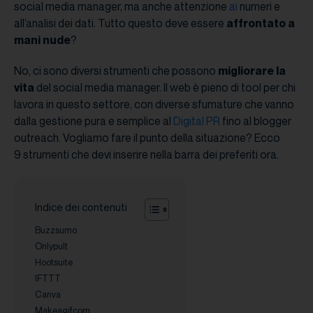
social media manager, ma anche attenzione
ai
numeri e
all’analisi dei dati. Tutto questo deve essere
affrontato a
mani nude
?
No, ci sono diversi strumenti che possono
migliorare la
vita
del social media manager. Il web è pieno di tool per chi
lavora in questo settore, con diverse sfumature che vanno
dalla gestione pura e semplice al
Digital PR
fino al blogger
outreach. Vogliamo fare il punto della situazione? Ecco
9 strumenti che devi inserire nella barra dei preferiti ora.
Indice dei contenuti
Buzzsumo
Onlypult
Hootsuite
IFTTT
Canva
Makeagif.com