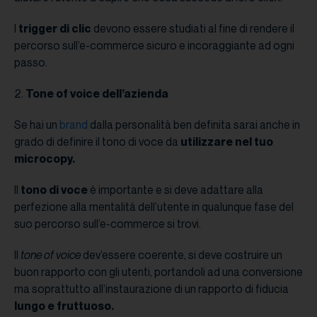
I
trigger di clic
devono essere studiati al fine di rendere il
percorso sull’e-commerce sicuro e incoraggiante ad ogni
passo.
2.
Tone of voice dell’azienda
Se hai un
brand
dalla personalità ben definita sarai anche in
grado di definire il tono di voce da
utilizzare nel tuo
microcopy.
Il
tono di voce
è importante e si deve adattare alla
perfezione alla mentalità dell’utente in qualunque fase del
suo percorso sull’e-commerce si trovi.
Il
tone of voice
dev’essere coerente, si deve costruire un
buon rapporto con gli utenti, portandoli ad una conversione
ma soprattutto all’instaurazione di un rapporto di fiducia
lungo e fruttuoso.