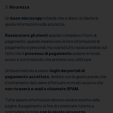
3.
Sicurezza
Un
buon microcopy
richiede che si diano al cliente le
giuste informazioni sulla sicurezza.
Rassicurare gli utenti
quando compilano il form di
pagamento, quando inseriscono le loro informazioni di
pagamento e personali, ma soprattutto rassicurandolo sul
fatto che il
processo di pagamento
avviene in modo
sicuro e con il metodo che preferiscono utilizzare.
Un buon metodo è usare i
loghi dei portali di
pagamento accettato
, definire con le giuste parole che:
il trattamento dati viene effettuato in modo sicuro e che
non riceverà e-mail o chiamate SPAM.
Tutte queste informazioni devono essere inserite nella
pagina di pagamento al fine di convincere l’utente a
concludere l’azione
con la giusta sicurezza.