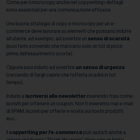
Come per il microcopy anche nel copywriting i dettagli
sono essenziali per una comunicazione efficace.
Una buona strategia di copy e microcopy per un e-
commerce deve lavorare su elementi che possano indurre
all’utente, ad esempio, ad avvertire un
senso di scarsità
(puoi farlo scrivendo che mancano solo un tot di pezzi
prima dell’esaurimento scorte).
Oppure puoi indurlo ad avvertire
un senso di urgenza
(cercando di fargli capire che l’offerta scadrà in tot
tempo).
Indurlo a
iscriversi alla newsletter
inserendo frasi come:
Iscriviti per ottenere un coupon, Non ti invieremo mai e-mail
di SPAM, Iscriviti per offerte e novità sui nostri prodotti,
ecc…
Il
copywriting per l’e-commerce
può aiutarti anche a
creare una buona “Thank You page” dove con un testo