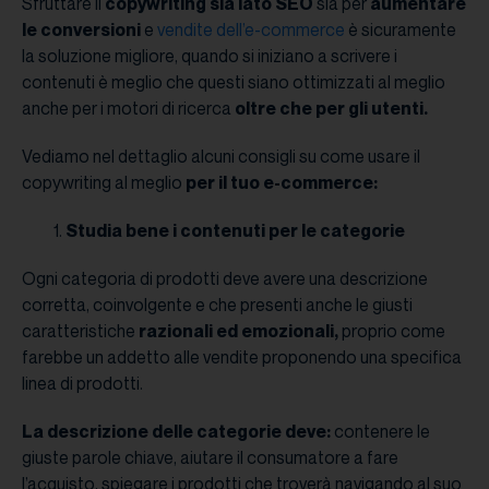
Sfruttare il
copywriting sia lato SEO
sia per
aumentare
le conversioni
e
vendite dell’e-commerce
è sicuramente
la soluzione migliore, quando si iniziano a scrivere i
contenuti è meglio che questi siano ottimizzati al meglio
anche per i motori di ricerca
oltre che per gli utenti.
Vediamo nel dettaglio alcuni consigli su come usare il
copywriting al meglio
per il tuo e-commerce:
Studia bene i contenuti per le categorie
Ogni categoria di prodotti deve avere una descrizione
corretta, coinvolgente e che presenti anche le giusti
caratteristiche
razionali ed emozionali,
proprio come
farebbe un addetto alle vendite proponendo una specifica
linea di prodotti.
La descrizione delle categorie deve:
contenere le
giuste parole chiave, aiutare il consumatore a fare
l’acquisto, spiegare i prodotti che troverà navigando al suo