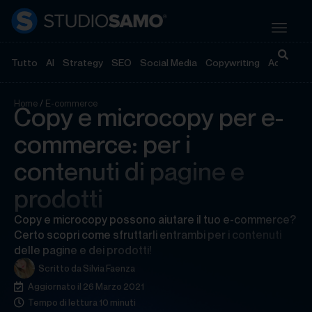
Tutto
AI
Strategy
SEO
Social Media
Copywriting
Advertisi
Home
/
E-commerce
Copy e microcopy per e-
commerce: per i
contenuti di pagine e
prodotti
Copy e microcopy possono aiutare il tuo e-commerce?
Certo scopri come sfruttarli entrambi per i contenuti
delle pagine e dei prodotti!
Scritto da
Silvia Faenza
Aggiornato il 26 Marzo 2021
Tempo di lettura 10 minuti