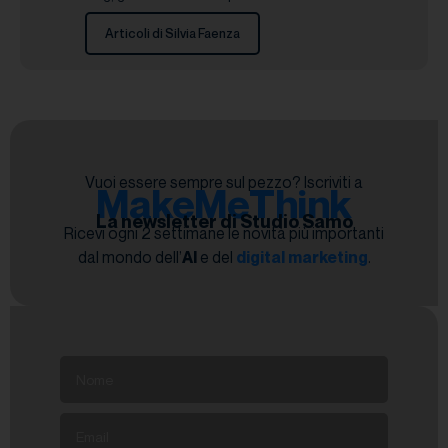
Articoli di Silvia Faenza
Vuoi essere sempre sul pezzo? Iscriviti a
MakeMeThink
La newsletter di Studio Samo
Ricevi ogni 2 settimane le novità più importanti
dal mondo dell’
AI
e del
digital marketing
.