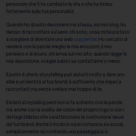
personale che ti ha cambiato la vita e che ha inciso
fortemente sulla tua personalità.
Quando ho dovuto descrivere me stessa, sul mio blog, ho
deciso di raccontare sul serio chi sono, cosa mi ha portato
a scegliere di diventare una web
copywriter
. Ho cercato di
rendere con le parole meglio le mie emozioni, il mio
pensiero e di sicuro, chi arriva sul mio sito, quando legge la
mia descrizione, sceglie subito se contattarmi o meno.
Il punto è che lo storytelling può aiutarti molto a dare uno
stile e un’identità al tuo brand, è sufficiente che impari a
raccontarti ma senza svelare mai troppo di te.
Il brand storytelling però non si fa soltanto con le parole,
ma anche con la scelta dei colori del proprio logo o con i
dettagli stilistici che caratterizzano la costruzione visual
del tuo brand. Anche il modo in cui si comunica sui social,
semplicemente raccontando una passeggiata o