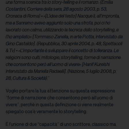
una forma scenica tra lo story-telling e il romanzo. (Emilia
Costantini, Corriere della sera, 28 agosto 2003, p. 53,
Cronaca di Roma) • «[L’idea del testo] Nacque lì, all’impronta,
ma a Sanremo avevo aggiunto solo una strofa, poi ci ho
lavorato con calma, utilizzando la tecnica dello storytelling, e
l’ho ampliato» [Tommaso Zanella, in arte Piotta, intervistato da
Gino Castaldo]. (Repubblica, 30 aprile 2004, p. 48, Spettacoli
& Tv) • «L’importante è sviluppare il concetto di tolleranza. Le
religioni sono culti, mitologie, storytelling, forme di narrazione
che consentono però all’uomo di vivere» [Hanif Kureishi
intervistato da Mariella Radaelli]. (Nazione, 5 luglio 2008, p.
28, Cultura & Società)
.”
Voglio portare la tua attenzione su questa espressione
“forme di narrazione che consentono però all’uomo di
vivere”, perché in questa definizione ci viene realmente
spiegato cos’è veramente lo storytelling.
È l’unione di due “capacità” di uno scrittore, classico ma