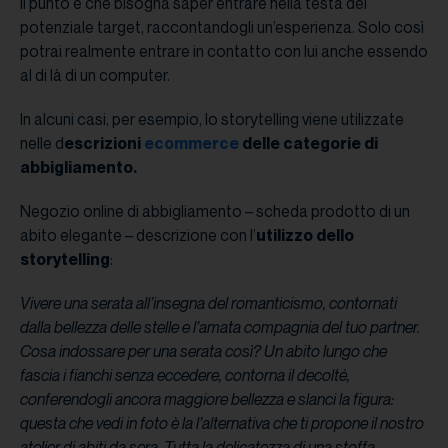
Il punto è che bisogna saper entrare nella testa del
potenziale target, raccontandogli un’esperienza. Solo così
potrai realmente entrare in contatto con lui anche essendo
al di là di un computer.
In alcuni casi, per esempio, lo storytelling viene utilizzate
nelle d
escrizioni
ecommerce
delle categorie di
abbigliamento.
Negozio online di abbigliamento – scheda prodotto di un
abito elegante – descrizione con l’
utilizzo dello
storytelling
:
Vivere una serata all’insegna del romanticismo, contornati
dalla bellezza delle stelle e l’amata compagnia del tuo partner.
Cosa indossare per una serata così? Un abito lungo che
fascia i fianchi senza eccedere, contorna il decolté,
conferendogli ancora maggiore bellezza e slanci la figura:
questa che vedi in foto è la l’alternativa che ti propone il nostro
atelier di abiti da sera. Tutta la delicatezza di una stoffa