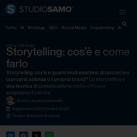
Tutto
AI
Strategy
SEO
Social Media
Copywriting
Advertisi
Home
/
Strategy
Storytelling: cos’è e come
farlo
Storytelling: cos'è e quanti modi esistono di raccontare
la propria azienda o il proprio brand? Lo storytelling è
una tecnica di comunicazione molto efficace,
scopriamo il perché
Scritto da
Anna Ventrella
Aggiornato il 20 Ottobre 2020
Tempo di lettura 10 minuti