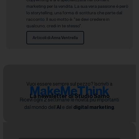
marketing per la vendita. La sua vera passione è però
lo storytelling, una forma di scrittura che parte dal
racconto. Il suo motto è: "se devi credere in
qualcuno, credi in te stesso".
Articoli di Anna Ventrella
Vuoi essere sempre sul pezzo? Iscriviti a
MakeMeThink
La newsletter di Studio Samo
Ricevi ogni 2 settimane le novità più importanti
dal mondo dell’
AI
e del
digital marketing
.