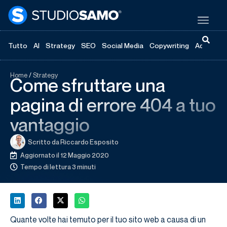
Tutto
AI
Strategy
SEO
Social Media
Copywriting
Advertisi
Home
/
Strategy
Come sfruttare una
pagina di errore 404 a tuo
vantaggio
Scritto da
Riccardo Esposito
Aggiornato il 12 Maggio 2020
Tempo di lettura 3 minuti
Quante volte hai temuto per il tuo sito web a causa di un