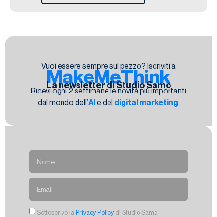
Vuoi essere sempre sul pezzo? Iscriviti a
MakeMeThink
La newsletter di Studio Samo
Ricevi ogni 2 settimane le novità più importanti
dal mondo dell’
AI
e del
digital marketing
.
Sottoscrivo la
Privacy Policy
di Studio Samo.