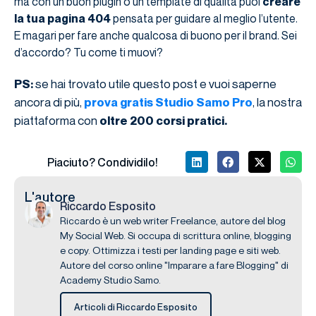
ma con un buon plugin o un template di qualità puoi
creare
la tua pagina 404
pensata per guidare al meglio l’utente.
E magari per fare anche qualcosa di buono per il brand. Sei
d’accordo? Tu come ti muovi?
se hai trovato utile questo post e vuoi saperne
PS:
ancora di più,
, la nostra
prova gratis Studio Samo Pro
piattaforma con
oltre 200 corsi pratici.
Piaciuto? Condividilo!
L'autore
Riccardo Esposito
Riccardo è un web writer Freelance, autore del blog
My Social Web. Si occupa di scrittura online, blogging
e copy. Ottimizza i testi per landing page e siti web.
Autore del corso online "Imparare a fare Blogging" di
Academy Studio Samo.
Articoli di Riccardo Esposito