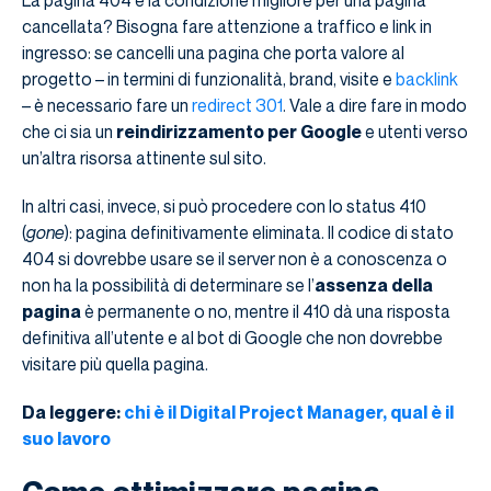
cancellata? Bisogna fare attenzione a traffico e link in
ingresso: se cancelli una pagina che porta valore al
progetto – in termini di funzionalità, brand, visite e
backlink
– è necessario fare un
redirect 301
. Vale a dire fare in modo
che ci sia un
reindirizzamento per Google
e utenti verso
un’altra risorsa attinente sul sito.
In altri casi, invece, si può procedere con lo status 410
(
gone
): pagina definitivamente eliminata. Il codice di stato
404 si dovrebbe usare se il server non è a conoscenza o
non ha la possibilità di determinare se l’
assenza della
pagina
è permanente o no, mentre il 410 dà una risposta
definitiva all’utente e al bot di Google che non dovrebbe
visitare più quella pagina.
Da leggere:
chi è il Digital Project Manager, qual è il
suo lavoro