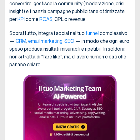
convertire, gestisce la community (moderazione, crisi,
insight) e finanzia campagne pubblicitarie ottimizzate
per
KPI
come
ROAS
, CPL o revenue.
Soprattutto, integra i social nel tuo
funnel
complessivo
—
CRM
,
email marketing
,
SEO
— in modo che ogni euro
speso produca risultati misurabili e ripetibili. In soldoni:
non si tratta di “fare like”, ma di avere numeri e dati che
parlano chiaro.