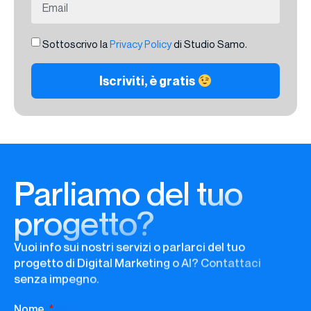
Sottoscrivo la
Privacy Policy
di Studio Samo.
Iscriviti, è gratis
Parliamo del tuo
progetto?
Vuoi info sui nostri servizi o parlarci del tuo
progetto di Digital Marketing o AI? Contattaci
senza impegno.
Nome