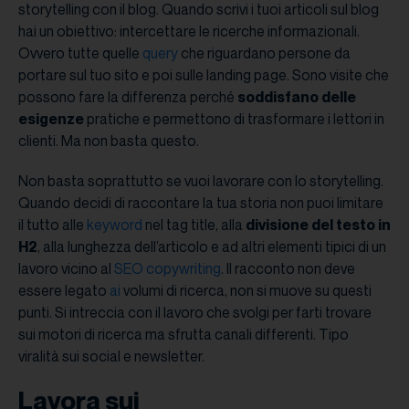
storytelling con il blog. Quando scrivi i tuoi articoli sul blog
hai un obiettivo: intercettare le ricerche informazionali.
Ovvero tutte quelle
query
che riguardano persone da
portare sul tuo sito e poi sulle landing page. Sono visite che
possono fare la differenza perché
soddisfano delle
esigenze
pratiche e permettono di trasformare i lettori in
clienti. Ma non basta questo.
Non basta soprattutto se vuoi lavorare con lo storytelling.
Quando decidi di raccontare la tua storia non puoi limitare
il tutto alle
keyword
nel tag title, alla
divisione del testo in
H2
, alla lunghezza dell’articolo e ad altri elementi tipici di un
lavoro vicino al
SEO copywriting
. Il racconto non deve
essere legato
ai
volumi di ricerca, non si muove su questi
punti. Si intreccia con il lavoro che svolgi per farti trovare
sui motori di ricerca ma sfrutta canali differenti. Tipo
viralità sui social e newsletter.
Lavora sui