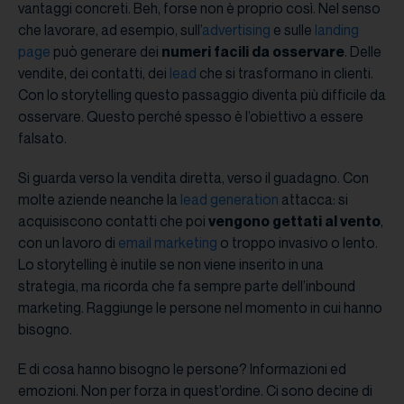
vantaggi concreti. Beh, forse non è proprio così. Nel senso
che lavorare, ad esempio, sull’
advertising
e sulle
landing
page
può generare dei
numeri facili da osservare
. Delle
vendite, dei contatti, dei
lead
che si trasformano in clienti.
Con lo storytelling questo passaggio diventa più difficile da
osservare. Questo perché spesso è l’obiettivo a essere
falsato.
Si guarda verso la vendita diretta, verso il guadagno. Con
molte aziende neanche la
lead generation
attacca: si
acquisiscono contatti che poi
vengono gettati al vento
,
con un lavoro di
email marketing
o troppo invasivo o lento.
Lo storytelling è inutile se non viene inserito in una
strategia, ma ricorda che fa sempre parte dell’inbound
marketing. Raggiunge le persone nel momento in cui hanno
bisogno.
E di cosa hanno bisogno le persone? Informazioni ed
emozioni. Non per forza in quest’ordine. Ci sono decine di