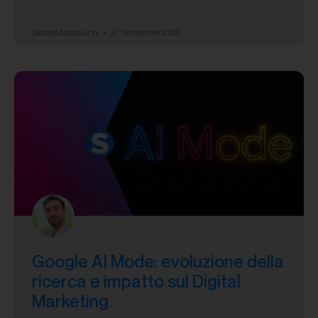
Jacopo Matteuzzi
27 Novembre 2025
Google AI Mode: evoluzione della
ricerca e impatto sul Digital
Marketing