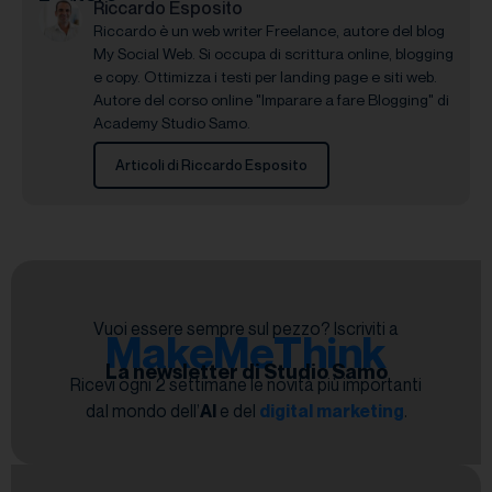
Riccardo Esposito
Riccardo è un web writer Freelance, autore del blog
My Social Web. Si occupa di scrittura online, blogging
e copy. Ottimizza i testi per landing page e siti web.
Autore del corso online "Imparare a fare Blogging" di
Academy Studio Samo.
Articoli di Riccardo Esposito
Vuoi essere sempre sul pezzo? Iscriviti a
MakeMeThink
La newsletter di Studio Samo
Ricevi ogni 2 settimane le novità più importanti
dal mondo dell’
AI
e del
digital marketing
.