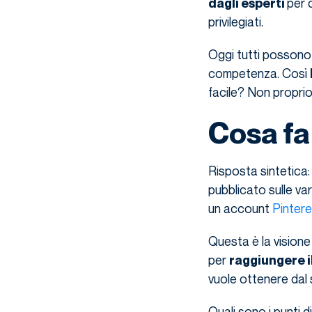
per 
dagli esperti
privilegiati.
Oggi tutti possono 
competenza. Così
facile? Non propri
Cosa fa
Risposta sintetica:
pubblicato sulle va
un account
Pintere
Questa è la visione 
per
raggiungere il
vuole ottenere dal
Quali sono i punti d