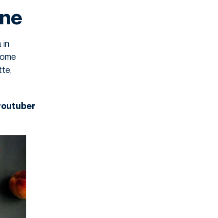
one
 in
 come
tte,
youtuber