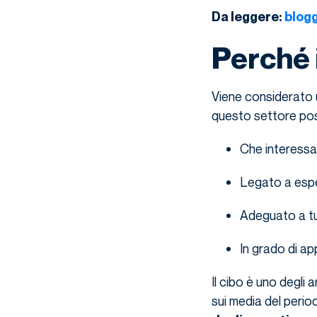
Da leggere:
blogg
Perché 
Viene considerato 
questo settore po
Che interessa 
Legato a esp
Adeguato a tu
In grado di ap
Il cibo è uno degli
sui media del perio