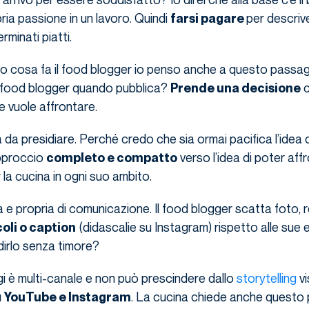
ria passione in un lavoro. Quindi
per descriv
farsi pagare
minati piatti.
 cosa fa il food blogger io penso anche a questo passa
 food blogger quando pubblica?
c
Prende una decisione
e vuole affrontare.
 da presidiare. Perché credo che sia ormai pacifica l’idea d
pproccio
verso l’idea di poter aff
completo e compatto
a cucina in ogni suo ambito.
era e propria di comunicazione. Il food blogger scatta foto, 
(didascalie su Instagram) rispetto alle sue
coli o caption
 dirlo senza timore?
gi è multi-canale e non può prescindere dallo
storytelling
vi
u
. La cucina chiede anche questo 
YouTube e Instagram