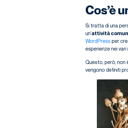
Cos’è u
Si tratta di una pe
un’
attività comun
WordPress
per crea
esperienze nei vari ri
Questo, però, non 
vengono definiti pr