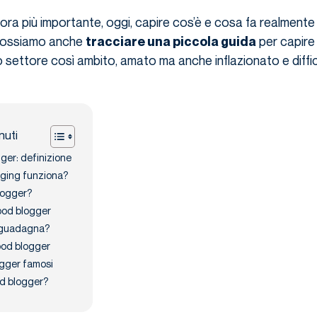
ra più importante, oggi, capire cos’è e cosa fa realmente
 possiamo anche
per capire
tracciare una piccola guida
settore così ambito, amato ma anche inflazionato e diffic
nuti
ger: definizione
gging funziona?
logger?
ood blogger
 guadagna?
ood blogger
ogger famosi
od blogger?