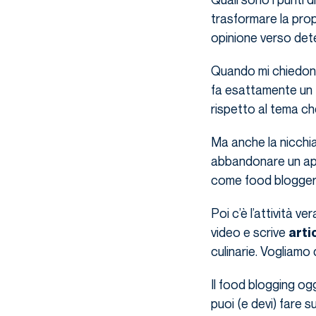
trasformare la prop
opinione verso deter
Quando mi chiedono
fa esattamente un
rispetto al tema ch
Ma anche la nicchia
abbandonare un a
come food blogger l
Poi c’è l’attività v
video e scrive
arti
culinarie. Vogliamo
Il food blogging og
puoi (e devi) fare s