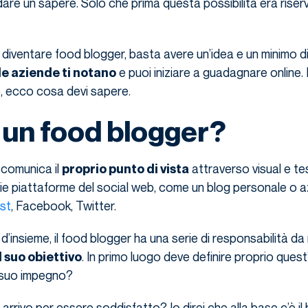
dare un sapere. Solo che prima questa possibilità era rise
diventare food blogger, basta avere un’idea e un minimo d
e puoi iniziare a guadagnare online.
le aziende ti notano
o, ecco cosa devi sapere.
 un food blogger?
 comunica il
attraverso visual e te
proprio punto di vista
rie piattaforme del social web, come un blog personale o a
st
, Facebook, Twitter.
d’insieme, il food blogger ha una serie di responsabilità da
. In primo luogo deve definire proprio quest’
 suo obiettivo
 suo impegno?
i arrivo per essere soddisfatto? Io direi che alla base c’è il