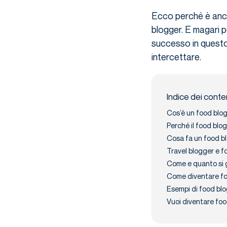
Ecco perché è anco
blogger. E magari
successo in questo 
intercettare.
Indice dei conte
Cos’è un food blog
Perché il food blo
Cosa fa un food b
Travel blogger e f
Come e quanto si
Come diventare f
Esempi di food bl
Vuoi diventare fo