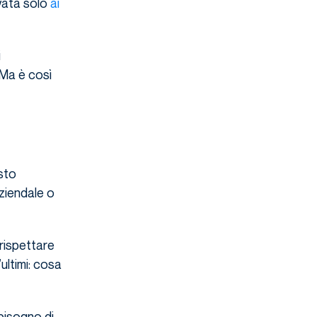
rvata solo
ai
i
 Ma è così
sto
ziendale o
 rispettare
ultimi: cosa
 bisogno di