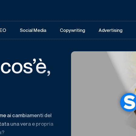
EO
Social Media
Copywriting
Advertising
cos’è,
eme ai cambiamenti del
tata una vera e propria
a?