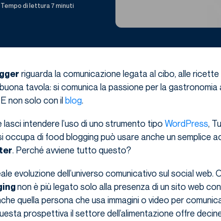
Tempo di lettura 7 minuti
riguarda la comunicazione legata al cibo, alle ricette
ogger
a buona tavola: si comunica la passione per la gastronomia
. E non solo con il
blog
.
lasci intendere l’uso di uno strumento tipo
WordPress
, T
 si occupa di food blogging può usare anche un semplice 
. Perché avviene tutto questo?
ter
ale evoluzione dell’universo comunicativo sul social web. Og
non è più legato solo alla presenza di un sito web con
ging
nche quella persona che usa immagini o video per comunicar
questa prospettiva il settore dell’alimentazione offre decine