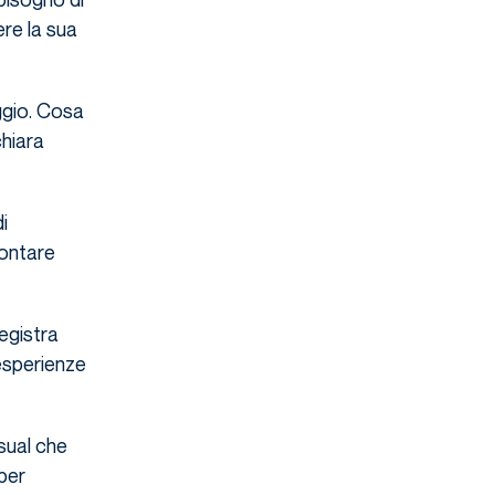
ere la sua
ggio. Cosa
hiara
i
rontare
registra
 esperienze
sual che
per