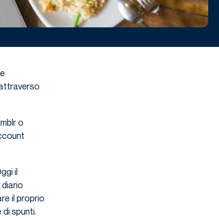
 e
 attraverso
umblr o
account
gi il
 diario
e il proprio
 di spunti.