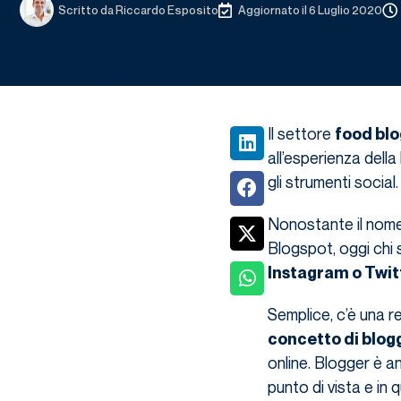
Scritto da
Riccardo Esposito
Aggiornato il 6 Luglio 2020
Il settore
food bl
all’esperienza dell
gli strumenti social
Nonostante il nome 
Blogspot, oggi chi
Instagram o Twit
Semplice, c’è una re
concetto di blog
online. Blogger è a
punto di vista e in 