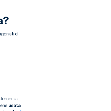
a?
tagonisti di
astronomia
viene
usata