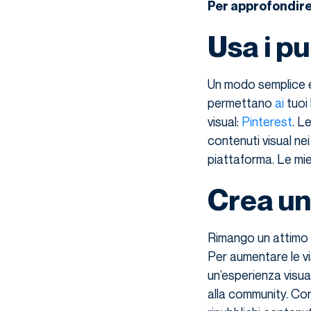
Per approfondir
Usa i pu
Un modo semplice ed
permettano
ai
tuoi 
visual:
Pinterest
. L
contenuti visual ne
piattaforma. Le mie
Crea un
Rimango un attimo
Per aumentare le vi
un’esperienza visual
alla community. Co