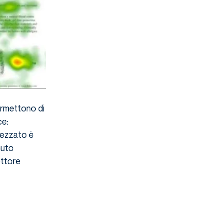
ermettono di
ce:
mezzato è
nuto
ettore