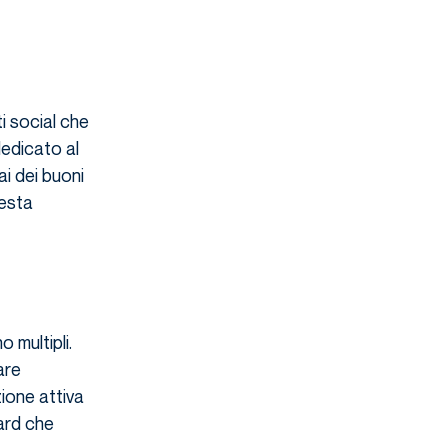
i social che
dedicato al
hai dei buoni
uesta
o multipli.
are
ione attiva
ard che