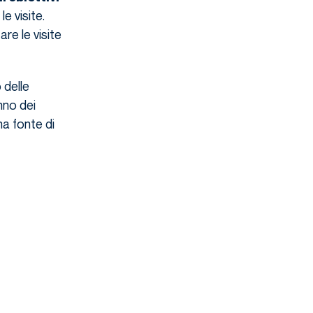
e visite.
re le visite
 delle
nno dei
na fonte di