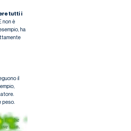
re tutti i
E non è
 esempio, ha
rettamente
eguono il
sempio,
catore.
e peso.