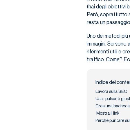
(hai degli obiettivi
Però, soprattutto al
resta un passaggio c
Uno dei metodi più u
immagini. Servono a 
riferimenti utili e
traffico. Come? Ec
Indice dei conte
Lavora sulla SEO
Usa i pulsanti giust
Crea una bacheca 
Mostra il link
Perché puntare sul