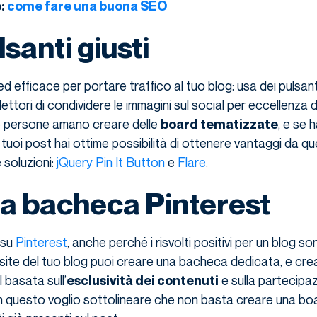
e:
come fare una buona SEO
lsanti giusti
 efficace per portare traffico al tuo blog: usa dei pulsant
lettori di condividere le immagini sul social per eccellenza 
e persone amano creare delle
, e se 
board tematizzate
i tuoi post hai ottime possibilità di ottenere vantaggi da q
 soluzioni:
jQuery Pin It Button
e
Flare
.
a bacheca Pinterest
 su
Pinterest
, anche perché i risvolti positivi per un blog son
site del tuo blog puoi creare una bacheca dedicata, e cre
 basata sull’
e sulla partecipaz
esclusività dei contenuti
n questo voglio sottolineare che non basta creare una bo