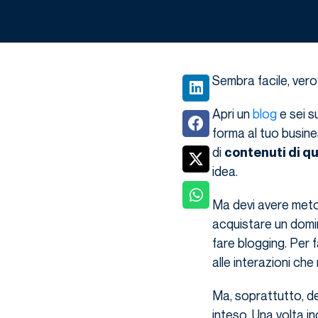
Sembra facile, ver
Apri un
blog
e sei s
forma al tuo busine
di
contenuti di qu
idea.
Ma devi avere meto
acquistare un domi
fare blogging. Per f
alle interazioni ch
Ma, soprattutto, de
inteso. Una volta i