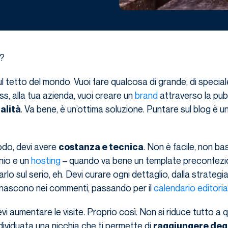
o?
ul tetto del mondo. Vuoi fare qualcosa di grande, di special
ss, alla tua azienda, vuoi creare un
brand
attraverso la pub
. Va bene, è un’ottima soluzione. Puntare sul blog è 
alità
do, devi avere
. Non è facile, non ba
costanza e tecnica
nio e un
hosting
– quando va bene un template preconfezi
arlo sul serio, eh. Devi curare ogni dettaglio, dalla strategi
e nascono nei commenti, passando per il
calendario editoria
vi aumentare le visite. Proprio così. Non si riduce tutto a 
ndividuata una nicchia che ti permette di
raggiungere degli