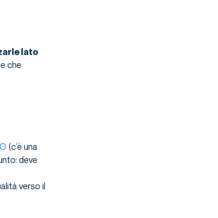
arle lato
 e che
EO
(c’è una
unto: deve
lità verso il