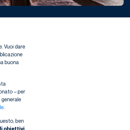
e. Vuoi dare
blicazione
una buona
sta
onato – per
a generale
le
.
questo, ben
 obiettivi