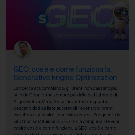
GEO: cos’è e come funziona la
Generative Engine Optimization
La ricerca sta cambiando: gli utenti non passano più
solo da Google, ma sempre più dalle piattaforme di
AI generativa. Ma le AI non “inventano” risposte:
pescano dati da liste autorevoli, recensioni, premi,
directory e segnali di credibilità esterni. Per questo la
GEO non sostituisce la SEO, ma la completa. Se vuoi
capire cos’è e come funziona la GEO: cos’è e come
funziona la Generative Engine Optimization, leggi