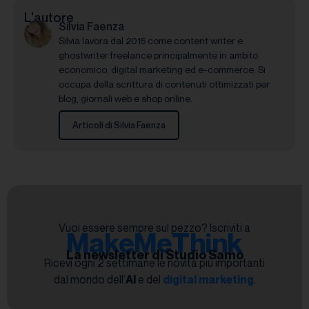
L'autore
Silvia Faenza
Silvia lavora dal 2015 come content writer e
ghostwriter freelance principalmente in ambito
economico, digital marketing ed e-commerce. Si
occupa della scrittura di contenuti ottimizzati per
blog, giornali web e shop online.
Articoli di Silvia Faenza
Vuoi essere sempre sul pezzo? Iscriviti a
MakeMeThink
La newsletter di Studio Samo
Ricevi ogni 2 settimane le novità più importanti
dal mondo dell’
AI
e del
digital marketing
.