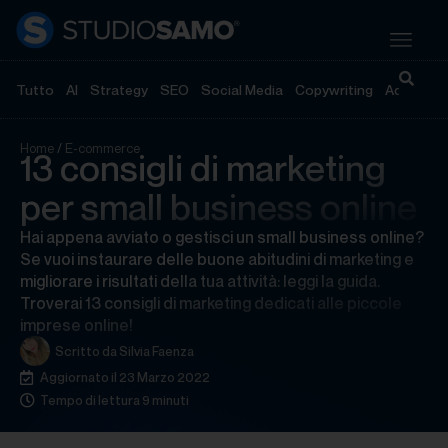
Tutto
AI
Strategy
SEO
Social Media
Copywriting
Advertisi
Home
/
E-commerce
13 consigli di marketing
per small business online
Hai appena avviato o gestisci un small business online?
Se vuoi instaurare delle buone abitudini di marketing e
migliorare i risultati della tua attività: leggi la guida.
Troverai 13 consigli di marketing dedicati alle piccole
imprese online!
Scritto da
Silvia Faenza
Aggiornato il 23 Marzo 2022
Tempo di lettura 9 minuti