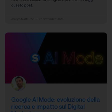
questo post.
Jacopo Matteuzzi
27 Novembre 2025
Google AI Mode: evoluzione della
ricerca e impatto sul Digital