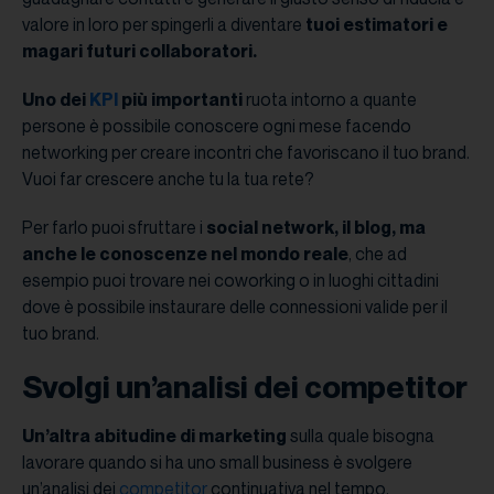
valore in loro per spingerli a diventare
tuoi estimatori e
magari futuri collaboratori.
Uno dei
KPI
più importanti
ruota intorno a quante
persone è possibile conoscere ogni mese facendo
networking per creare incontri che favoriscano il tuo brand.
Vuoi far crescere anche tu la tua rete?
Per farlo puoi sfruttare i
social network, il blog, ma
anche le conoscenze nel mondo reale
, che ad
esempio puoi trovare nei coworking o in luoghi cittadini
dove è possibile instaurare delle connessioni valide per il
tuo brand.
Svolgi un’analisi dei competitor
Un’altra abitudine di marketing
sulla quale bisogna
lavorare quando si ha uno small business è svolgere
un’analisi dei
competitor
continuativa nel tempo.