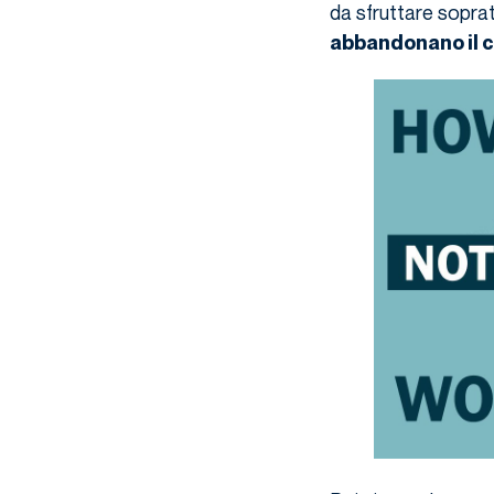
da sfruttare soprat
abbandonano il c