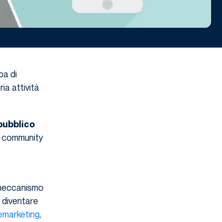
pa di
ia attività
pubblico
na community
 meccanismo
 diventare
emarketing
,