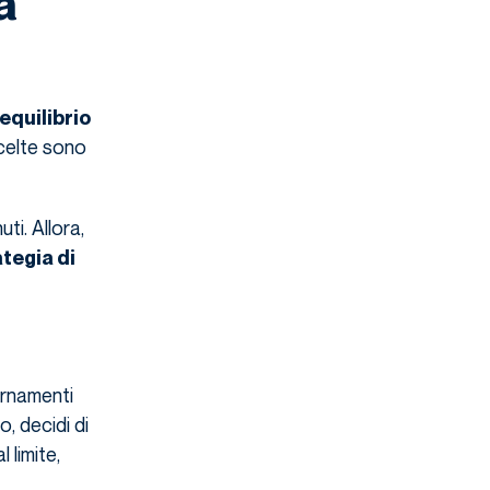
a
equilibrio
scelte sono
ti. Allora,
ategia di
ornamenti
so, decidi di
l limite,