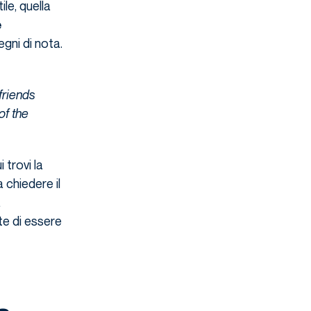
le, quella
e
gni di nota.
 friends
of the
i trovi la
 chiedere il
a
te di essere