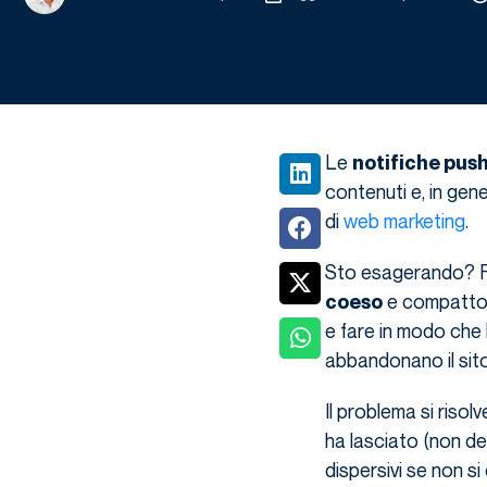
Le
notifiche pus
contenuti e, in gene
di
web marketing
.
Sto esagerando? Fo
e compatto i
coeso
e fare in modo che
abbandonano il sito
Il problema si risol
ha lasciato (non de
dispersivi se non s