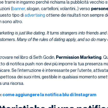
 trarre in inganno perché richiama la pubblicità vecchio sti
uzioni (
banner
, slogan, cartelloni, volantini…) verso
person
Questo tipo di
advertising
ottiene dei risultati non sempre de
h sono altro.
eting is just like dating. It turns strangers into friends and
customers. Many of the rules of dating apply, and so do many 
trovare nel libro di Seth Godin,
. Qu
Permission Marketing
to di notifica push: non devi più imporre la tua presenza ma
are. Se l’interruzione è interessante per l’utente, attivat
spettosa dei suoi ritmi, gestibile in qualsiasi momento smet
a una risorsa.
e:
come aggiungere la notifica blu di Instagram