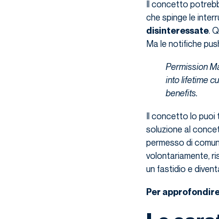
Il concetto potrebbe
che spinge le interr
. 
disinteressate
Ma le notifiche pus
Permission Mark
into lifetime 
benefits.
Il concetto lo puoi 
soluzione al concet
permesso di comunic
volontariamente, ri
un fastidio e divent
Per approfondir