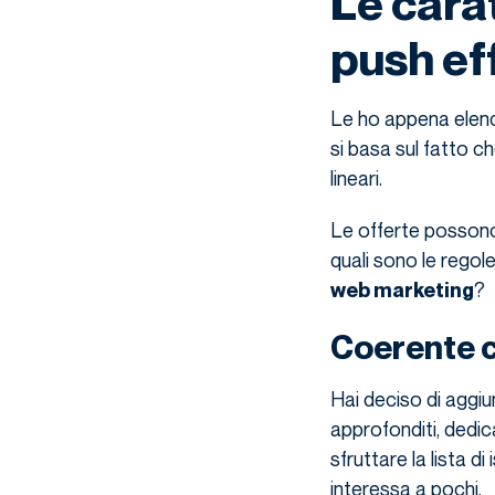
Le carat
push ef
Le ho appena elenc
si basa sul fatto c
lineari.
Le offerte possono 
quali sono le regole
?
web marketing
Coerente c
Hai deciso di aggi
approfonditi, dedic
sfruttare la lista di 
interessa a pochi.