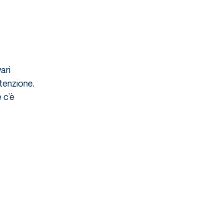
ari
ttenzione.
 c’è