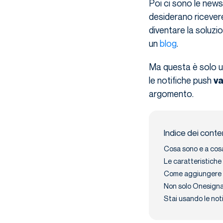
Poi ci sono le new
desiderano ricevere
diventare la soluzione
un
blog
.
Ma questa è solo un
le notifiche push
va
argomento.
Indice dei conte
Cosa sono e a cosa
Le caratteristiche
Come aggiungere no
Non solo Onesignal
Stai usando le noti