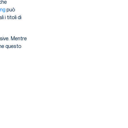
che
ing
può
 i titoli di
rsive. Mentre
me questo