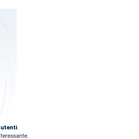
.
 utenti
nteressante,