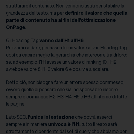
strutturare il contenuto. Non vengono usati per stabilire la
grandezza del testo, ma per
definire il valore che quella
parte di contenuto ha ai fini dell’ottimizzazione
OnPage
.
Gli Heading Tag
vanno dall’H1 all’H6
.
Proviamo a dare, per assurdo, un valore ai vari Heading Tag
così da capire meglio la gerarchia che intercorre tra di loro:
se, ad esempio, l’H1 avesse un valore di ranking 10, l’H2
avrebbe valore 8, l’H3 valore 6 e così via a scalare.
Detto ciò, non bisogna fare un errore spesso commesso,
ovvero quello di pensare che sia indispensabile inserire
sempre e comunque H2, H3, H4, H5 e H6 all’interno di tutte
le pagine.
Lato SEO,
l’unica
intestazione
che dovrà esserci
sempre e in maniera
univoca
è l’H1:
tutto il resto sarà
strettamente dipendente dal set di query che abbiamo per