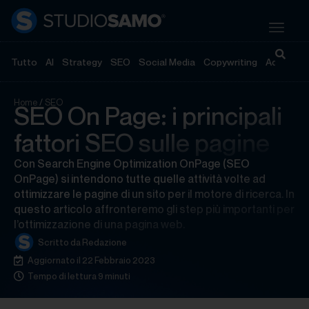
Tutto
AI
Strategy
SEO
Social Media
Copywriting
Advertisi
Home
/
SEO
SEO On Page: i principali
fattori SEO sulle pagine
Con Search Engine Optimization OnPage (SEO
OnPage) si intendono tutte quelle attività volte ad
ottimizzare le pagine di un sito per il motore di ricerca. In
questo articolo affronteremo gli step più importanti per
l’ottimizzazione di una pagina web.
Scritto da
Redazione
Aggiornato il 22 Febbraio 2023
Tempo di lettura 9 minuti