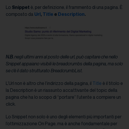
Lo
Snippet
è, per definizione, il frammento di una pagina. È
composto da
Url
,
Title
e
Description
.
N.B.
negli ultimi anni al posto delle url, può capitare che nello
Snippet appaiano visibili le breadcrumbs
della pagina, ma solo
se c’è il dato strutturato BreadcrumbList.
L’Url non è altro che l’indirizzo della pagina, il
Title
è il titolo e
la Description è un riassunto accattivante del topic della
pagina che ha lo scopo di “portare” l’utente a compiere un
click.
Lo Snippet non solo è uno degli elementi più importanti per
l’ottimizzazione On Page, ma è anche fondamentale per