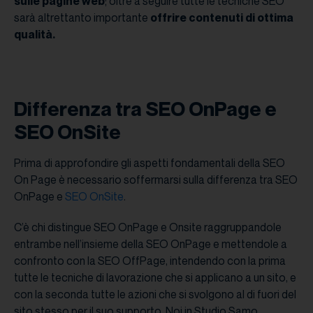
sulle pagine web
; oltre a seguire tutte le tecniche SEO
sarà altrettanto importante
offrire contenuti di ottima
qualità.
Differenza tra SEO OnPage e
SEO OnSite
Prima di approfondire gli aspetti fondamentali della SEO
On Page è necessario soffermarsi sulla differenza tra SEO
OnPage e
SEO OnSite
.
C’è chi distingue SEO OnPage e Onsite raggruppandole
entrambe nell’insieme della SEO OnPage e mettendole a
confronto con la SEO OffPage, intendendo con la prima
tutte le tecniche di lavorazione che si applicano a un sito, e
con la seconda tutte le azioni che si svolgono al di fuori del
sito stesso per il suo supporto. Noi in Studio Samo