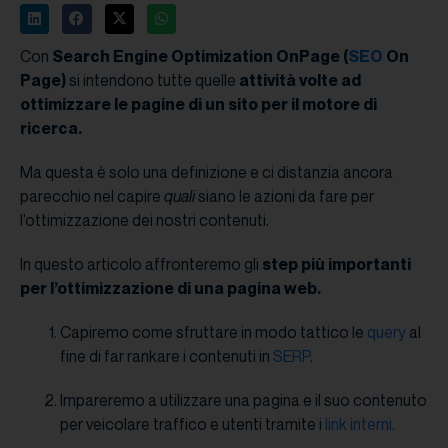
Con
Search Engine Optimization OnPage (
SEO
On
Page)
si intendono tutte quelle
attività volte ad
ottimizzare le pagine di un sito per il motore di
ricerca.
Ma questa è solo una definizione e ci distanzia ancora
parecchio nel capire
quali
siano le azioni da fare per
l’ottimizzazione dei nostri contenuti.
In questo articolo affronteremo gli
step più importanti
per l’ottimizzazione di una pagina web.
Capiremo come sfruttare in modo tattico le
query
al
fine di far rankare i contenuti in
SERP
.
Impareremo a utilizzare una pagina e il suo contenuto
per veicolare traffico e utenti tramite i
link interni
.