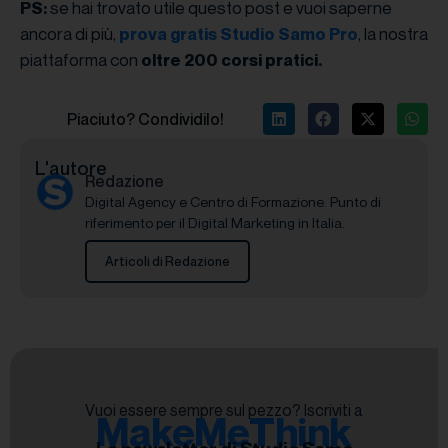
se hai trovato utile questo post e vuoi saperne
PS:
ancora di più,
, la nostra
prova gratis Studio Samo Pro
piattaforma con
oltre 200 corsi pratici.
Piaciuto? Condividilo!
L'autore
Redazione
Digital Agency e Centro di Formazione. Punto di
riferimento per il Digital Marketing in Italia.
Articoli di Redazione
Vuoi essere sempre sul pezzo? Iscriviti a
MakeMeThink