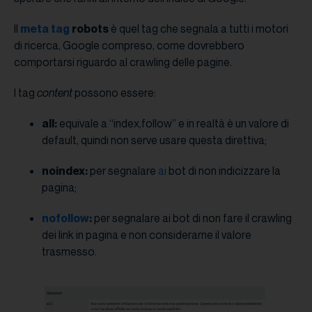
Il
meta tag
robots
è quel tag che segnala a tutti i motori
di ricerca, Google compreso, come dovrebbero
comportarsi riguardo al crawling delle pagine.
I tag
content
possono essere:
all:
equivale a “index,follow” e in realtà è un valore di
default, quindi non serve usare questa direttiva;
noindex:
per segnalare
ai
bot di non
indicizzare la
pagina;
nofollow
:
per segnalare ai bot di non fare il crawling
dei link in pagina e non considerarne il valore
trasmesso.