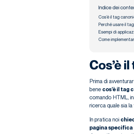
Indice dei conte
Cos’è il tag canoni
Perché usare il ta
Esempi di applicaz
Come implementare i
Cos’è il
Prima di avventurar
bene
cos’è il tag
comando HTML, inse
ricerca quale sia l
In pratica noi
chied
pagina specifica