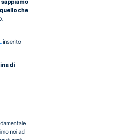
ò
sappiamo
 quello che
o.
L
inserito
ina di
ondamentale
simo noi ad