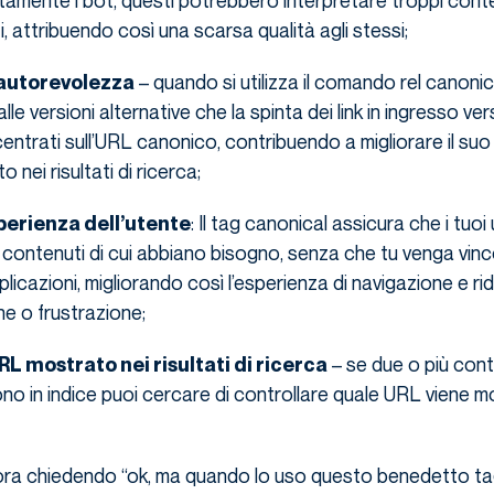
ttamente i bot, questi potrebbero interpretare troppi conten
, attribuendo così una scarsa qualità agli stessi;
– quando si utilizza il comando rel canonical
’autorevolezza
le versioni alternative che la spinta dei link in ingresso ver
trati sull’URL canonico, contribuendo a migliorare il suo
nei risultati di ricerca;
: Il tag canonical assicura che i tuoi 
sperienza dell’utente
i contenuti di cui abbiano bisogno, senza che tu venga vinc
plicazioni, migliorando così l’esperienza di navigazione e r
e o frustrazione;
– se due o più conte
RL mostrato nei risultati di ricerca
ono in indice puoi cercare di controllare quale URL viene m
cora chiedendo “ok, ma quando lo uso questo benedetto ta