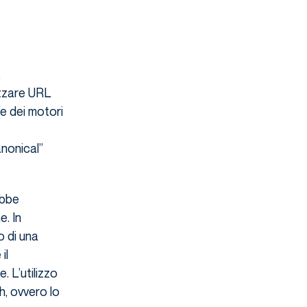
,
lizzare URL
te dei motori
anonical”
ebbe
e. In
o di una
il
 L’utilizzo
h, ovvero lo