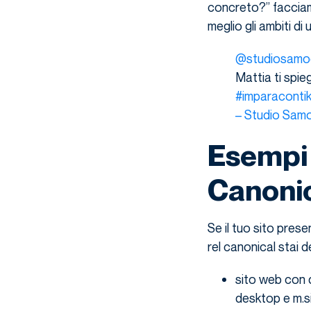
concreto?” facciam
meglio gli ambiti di u
@studiosamod
Mattia ti spie
#imparaconti
– Studio Sam
Esempi 
Canonic
Se il tuo sito pres
rel canonical stai
sito web con do
desktop e m.sit