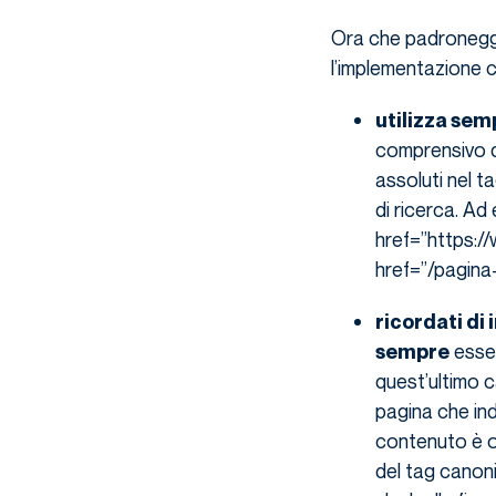
Ora che padroneggi 
l’implementazione c
utilizza sem
comprensivo di
assoluti nel t
di ricerca. Ad 
href=”https://
href=”/pagina-
ricordati di 
esser
sempre
quest’ultimo ca
pagina che indi
contenuto è or
del tag canoni