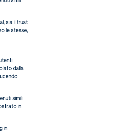
uti simili
, sia il trust
so le stesse,
utenti
olato dalla
iducendo
nuti simili
ostrato in
g in