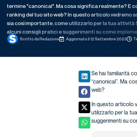
termine "canonical". Ma cosa significa realmente? E c
ranking del tuo sito web? In questo articolo vedremo
sia così importante, come utilizzarlo per la tua attività
alcuni consigli pratici e suggerimenti su come implem
Scritto da
Redazione
Aggiornato il 12 Settembre 2023
Te
Se hai familiarità c
“canonical”. Ma cos
web?
In questo articolo
utilizzarlo per la tu
suggerimenti su co