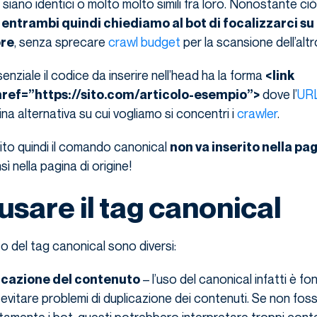
 siano identici o molto molto simili fra loro. Nonostante ci
entrambi quindi chiediamo al bot di focalizzarci su
, senza sprecare
crawl budget
per la scansione dell’altr
ore
enziale il codice da inserire nell’head ha la forma
<link
dove l’
UR
href=”https://sito.com/articolo-esempio”>
na alternativa su cui vogliamo si concentri i
crawler
.
ito quindi il comando canonical
non va inserito nella pag
sì nella pagina di origine!
usare il tag canonical
zzo del tag canonical sono diversi:
– l’uso del canonical infatti è f
licazione del contenuto
evitare problemi di duplicazione dei contenuti. Se non fos