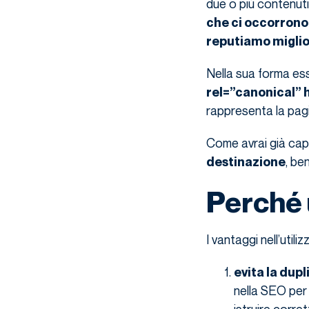
due o più contenuti
che ci occorrono 
reputiamo migli
Nella sua forma ess
rel=”canonical” 
rappresenta la pagi
Come avrai già cap
, ben
destinazione
Perché 
I vantaggi nell’utili
evita la dup
nella SEO per 