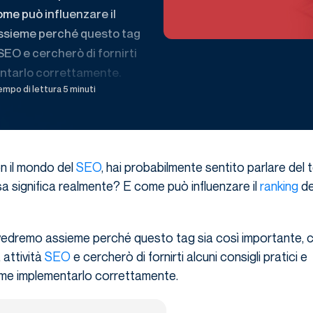
ome può influenzare il
 assieme perché questo tag
 SEO e cercherò di fornirti
entarlo correttamente.
mpo di lettura 5 minuti
on il mondo del
SEO
, hai probabilmente sentito parlare del 
a significa realmente? E come può influenzare il
ranking
de
 vedremo assieme perché questo tag sia così importante,
a attività
SEO
e cercherò di fornirti alcuni consigli pratici e
me implementarlo correttamente.