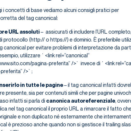
i concetti di base vediamo alcuni consigli pratici per
orretta del tag canonical:
– assicurati di includere l’URL completo
pre URL assoluti
 protocollo (http:// o https://) e dominio. È preferibile uti
ag canonical per evitare problemi di interpretazione da par
esempio, utilizzare `<link rel=”canonical”
www.sito.com/pagina-preferita” />` invece di `<link rel=”c
preferita” />`;
– il tag canonical infatti dovr
inserirlo in tutte le pagine
e presente, sia per contenuti simili che per pagine univoch
so infatti si parla di
, ovver
canonica autoreferenziale
ca nel tag canonical il proprio URL a rimarcare il fatto che 
iginale e non duplicato né esternamente che internamente.
cal è prezioso anche quando non si gestisce il trailing slas