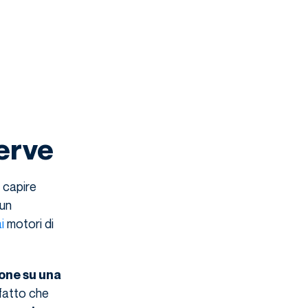
serve
 capire
 un
i
motori di
ione su una
 fatto che