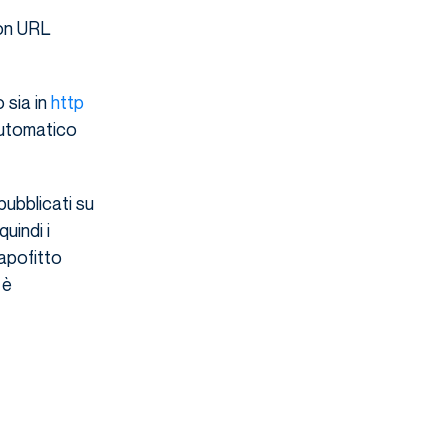
con URL
 sia in
http
 automatico
pubblicati su
uindi i
capofitto
 è