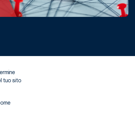
termine
l tuo sito
 come