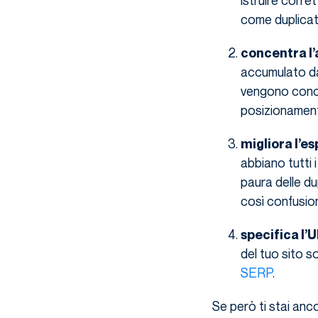
istruire corre
come duplicati
concentra l
accumulato dal
vengono concen
posizionamento 
migliora l’e
abbiano tutti 
paura delle du
così confusion
specifica l’U
del tuo sito s
SERP
.
Se però ti stai an