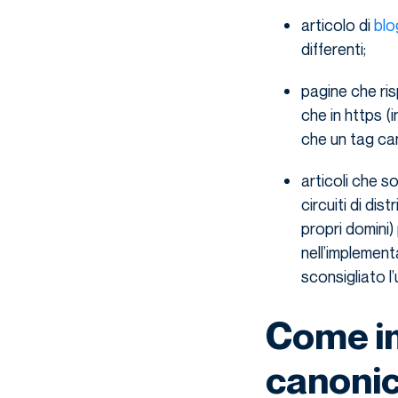
articolo di
blo
differenti;
pagine che ri
che in https (
che un tag can
articoli che so
circuiti di dis
propri domini)
nell’implement
sconsigliato l
Come im
canonica