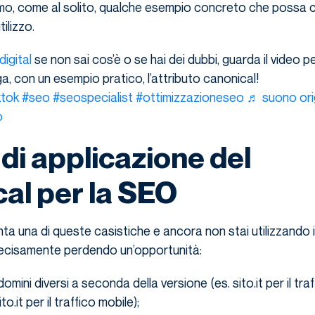
o, come al solito, qualche esempio concreto che possa ch
tilizzo.
igital
se non sai cos’è o se hai dei dubbi, guarda il video 
ga, con un esempio pratico, l’attributo canonical!
ktok
#seo
#seospecialist
#ottimizzazioneseo
♬ suono ori
o
di applicazione del
al per la SEO
enta una di queste casistiche e ancora non stai utilizzando
 decisamente perdendo un’opportunità:
mini diversi a seconda della versione (es. sito.it per il tra
o.it per il traffico mobile);