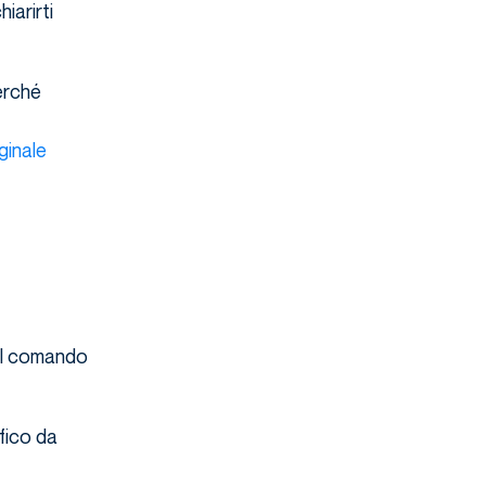
iarirti
perché
ginale
 il comando
ffico da