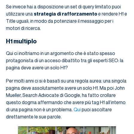
Se invece hai a disposizione un set di query limitato puoi
utilizzare una
strategia di rafforzamento
e rendere H1 e
Title uguali, in modo da potenziare il messaggio per i
motori di ricerca.
H1 multiplo
Qui ci inoltriamo in un argomento che è stato spesso
protagonista di un acceso dibattito tra gli esperti SEO: la
pagina deve avere un solo H1?
Per molti anni ci si è basati su una regola aurea: una singola
pagina deve assolutamente avere un solo H1. Ma poi John
Mueller, Search Advocate di Google, ha fatto crollare
questo dogma affermando che avere più tag H1 all’interno
di una pagina non è un problema.
Qui
puoi ascoltare
direttamente le sue parole.