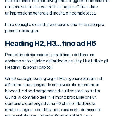
quell’elemento che può invogliarlo a leggere il contenuto e
di capire subito di cosa tratta la pagina. Oltre a dare
un’impressione generale di incuria e incompletezza.
Il mio consiglio è quindi di assicurarsi che l’H1 sia sempre
presente in pagina.
Heading H2, H3… fino ad H6
Permettimi di riprendere il parallelismo del libro che
abbiamo visto all’inizio dell’articolo: se il tag H1 è il titolo gli
Heading H2 sono i capitoli.
Gli H2 sono gli heading tag HTML in genere più utilizzati
all’interno di una pagina, le sottovoci che separano in
blocchi i vari sottoargomenti di cui il contenuto tratta.
Quindi, al contrario dell’H1, è molto probabile che un
contenuto contenga diversi H2 che ne riflettono la
struttura logica e costituiscono una sorta di riassunto
super sintetico per l’utente. Se infatti gli H2 sono