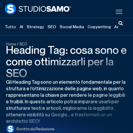
Tutto
AI
Strategy
SEO
Social Media
Copywriting
Advertisi
Home
/
SEO
Heading Tag: cosa sono e
come ottimizzarli per la
SEO
Gli Heading Tag sono un elemento fondamentale per la
struttura e l’ottimizzazione delle pagine web, in quanto
rappresentano la chiave per rendere le pagine leggibili
e fruibili. In questo articolo potrai imparare usarli per
strutturare testi e articoli, migliorarne la leggibilità ,
ottenere visibilità su Google… e trasformati un un
architetto SEO!
Scritto da
Redazione