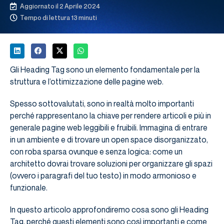
Aggiornato il 2 Aprile 2024
Tempo di lettura 13 minuti
Gli Heading Tag sono un elemento fondamentale per la
struttura e l’ottimizzazione delle pagine web.
Spesso sottovalutati, sono in realtà molto importanti
perché rappresentano la chiave per rendere articoli e più in
generale pagine web leggibili e fruibili. Immagina di entrare
in un ambiente e di trovare un open space disorganizzato,
con roba sparsa ovunque e senza logica: come un
architetto dovrai trovare soluzioni per organizzare gli spazi
(ovvero i paragrafi del tuo testo) in modo armonioso e
funzionale.
In questo articolo approfondiremo cosa sono gli Heading
Tag, perché questi elementi sono così importanti e come