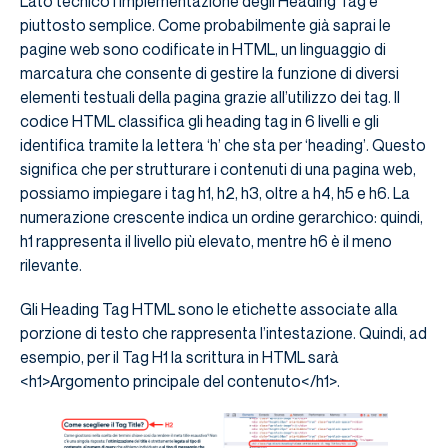
Lato tecnico l’implementazione degli Heading Tag è
piuttosto semplice. Come probabilmente già saprai le
pagine web sono codificate in HTML, un linguaggio di
marcatura che consente di gestire la funzione di diversi
elementi testuali della pagina grazie all’utilizzo dei tag. Il
codice HTML classifica gli heading tag in 6 livelli e gli
identifica tramite la lettera ‘h’ che sta per ‘heading’. Questo
significa che per strutturare i contenuti di una pagina web,
possiamo impiegare i tag h1, h2, h3, oltre a h4, h5 e h6. La
numerazione crescente indica un ordine gerarchico: quindi,
h1 rappresenta il livello più elevato, mentre h6 è il meno
rilevante.
Gli Heading Tag HTML sono le etichette associate alla
porzione di testo che rappresenta l’intestazione. Quindi, ad
esempio, per il Tag H1 la scrittura in HTML sarà
<h1>Argomento principale del contenuto</h1>.