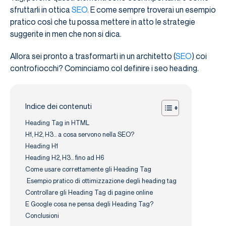
sfruttarli in ottica
SEO
. E come sempre troverai un esempio
pratico così che tu possa mettere in atto le strategie
suggerite in men che non si dica.
Allora sei pronto a trasformarti in un architetto (
SEO
) coi
controfiocchi? Cominciamo col definire i seo heading.
Indice dei contenuti
Heading Tag in HTML
H1, H2, H3… a cosa servono nella SEO?
Heading H1
Heading H2, H3… fino ad H6
Come usare correttamente gli Heading Tag
Esempio pratico di ottimizzazione degli heading tag
Controllare gli Heading Tag di pagine online
E Google cosa ne pensa degli Heading Tag?
Conclusioni