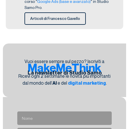
corso "
Google Ads (base e avanzato)
" in Studio
Samo Pro.
Articoli di Francesco Gavello
Vuoi essere sempre sul pezzo? Iscriviti a
MakeMeThink
La newsletter di Studio Samo
Ricevi ogni 2 settimane le novità più importanti
dal mondo dell’
AI
e del
digital marketing
.