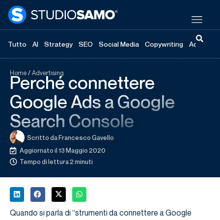
Tutto
AI
Strategy
SEO
Social Media
Copywriting
Advertisi
Home
/
Advertising
Perché connettere
Google Ads a Google
Search Console
Scritto da
Francesco Gavello
Aggiornato il 13 Maggio 2020
Tempo di lettura 2 minuti
Quando si parla di “strumenti da connettere a Google