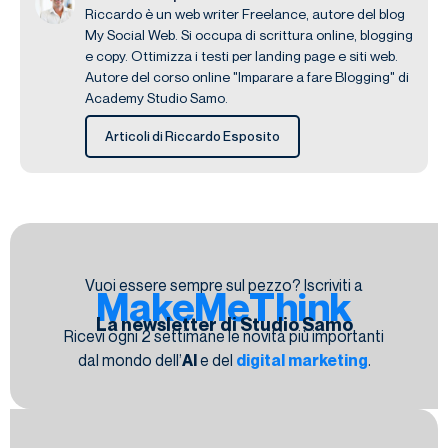
Riccardo è un web writer Freelance, autore del blog
My Social Web. Si occupa di scrittura online, blogging
e copy. Ottimizza i testi per landing page e siti web.
Autore del corso online "Imparare a fare Blogging" di
Academy Studio Samo.
Articoli di Riccardo Esposito
Vuoi essere sempre sul pezzo? Iscriviti a
MakeMeThink
La newsletter di Studio Samo
Ricevi ogni 2 settimane le novità più importanti
dal mondo dell’
AI
e del
digital marketing
.