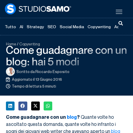
Tutto
AI
Strategy
SEO
Social Media
Copywriting
Advertisi
Home
/
Copywriting
Come guadagnare con un
blog: hai 5 modi
Scritto da
Riccardo Esposito
Aggiornato il 13 Giugno 2016
Tempo di lettura 5 minuti
Come guadagnare con un
blog
?
Quante volte ho
ascoltato questa domanda, quante volte ho infranto i
sogni dei giovani web writer che avevano aperto un
blog