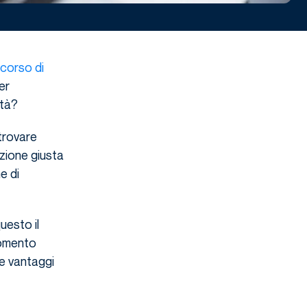
corso di
er
ità?
trovare
uzione giusta
me di
uesto il
momento
e vantaggi