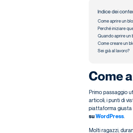
Indice dei conte
Come aprire un bl
Perché iniziare qu
Quando aprire un 
Come creare un bl
Sei già al lavoro?
Come ap
Primo passaggio uti
articoli, i punti di v
piattaforma giusta p
.
su
WordPress
Molti ragazzi, duran