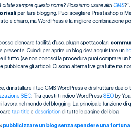
citate sempre questo nome? Possiamo usare altri
CMS
?”
.
per fare blogging. Puoi scegliere Prestashop o M
 rivali
esto è chiaro, ma WordPress è la migliore combinazione pos
posso elencare facilità d’uso, plugin spettacolari,
commun
 presente. Quindi, per aprire un blog devi acquistare un
ho
e il tutto (se non conosci la procedura puoi comprare un 
 pubblicare gli articoli. Ci sono alternative gratuite ma non
e, di installare il tuo CMS WordPress e di sfruttare due o t
izzazione SEO
. Tra questi ti indico WordPress
SEO
by Yoas
hi lavora nel mondo del blogging. La principale funzione di 
icare
tag title
e
description
di tutte le pagine del blog.
e:
pubblicizzare un blog senza spendere una fortuna