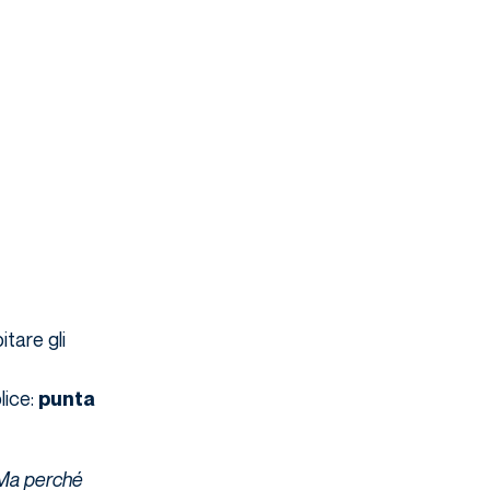
tare gli
lice:
punta
Ma perché