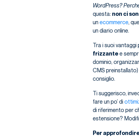
WordPress? Perché 
questa:
non ci sono
un
ecommerce
, qu
un diario online.
Tra i suoi vantaggi 
e sempre
frizzante
dominio, organizzar
CMS preinstallato) e
consiglio.
Ti suggerisco, invec
fare un po’ di
ottim
di riferimento per c
estensione? Modif
Per approfondir