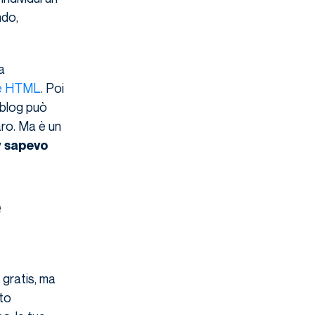
ndo,
a
e HTML
. Poi
 blog può
aro. Ma è un
y
sapevo
e
 gratis, ma
sto