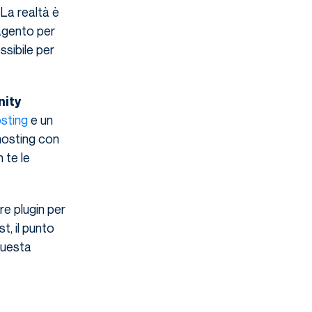
 La realtà è
agento per
sibile per
ity
sting
e un
hosting con
 te le
re plugin per
t, il punto
questa