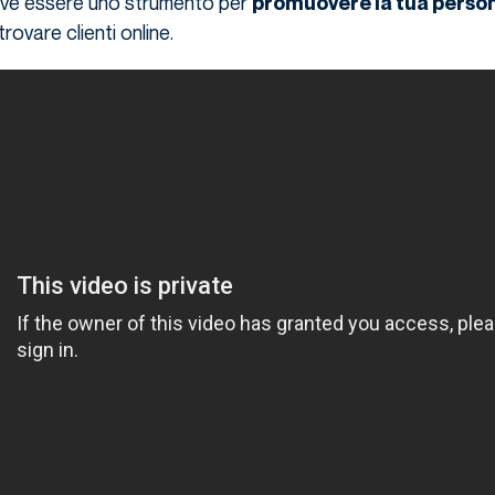
eve essere uno strumento per
promuovere la tua perso
rovare clienti online.