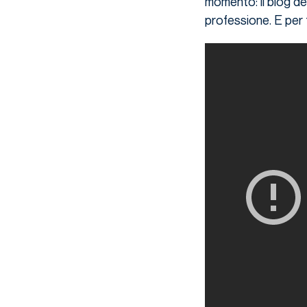
momento: il blog d
professione. E per t