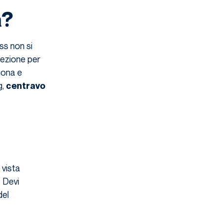
a?
s non si
irezione per
uona e
g,
centravo
 vista
 Devi
del