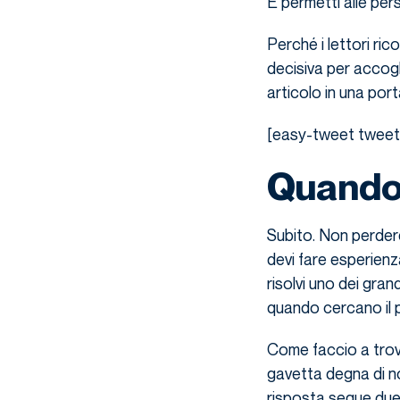
E permetti alle pers
Perché i lettori ri
decisiva per accogl
articolo in una por
[easy-tweet tweet=”
Quando 
Subito. Non perder
devi fare esperienza
risolvi uno dei gran
quando cercano il 
Come faccio a trov
gavetta degna di n
risposta segue due s