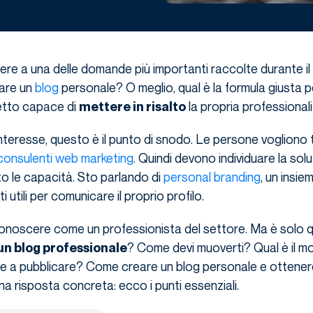
ere a una delle domande più importanti raccolte durante il
are un
blog
personale? O meglio, qual è la formula giusta p
etto capace di
la propria professional
mettere in risalto
nteresse, questo è il punto di snodo. Le persone vogliono 
consulenti web marketing
. Quindi devono individuare la sol
lto le capacità. Sto parlando di
personal branding
, un insie
 utili per comunicare il proprio profilo.
conoscere come un professionista del settore. Ma è solo q
? Come devi muoverti? Qual è il 
un blog professionale
e e a pubblicare? Come creare un blog personale e ottener
na risposta concreta: ecco i punti essenziali.