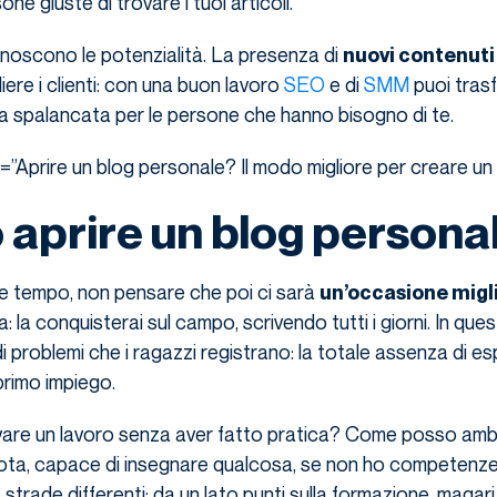
one giuste di trovare i tuoi articoli.
conoscono le potenzialità. La presenza di
nuovi contenuti
iere i clienti: con una buon lavoro
SEO
e di
SMM
puoi tras
ta spalancata per le persone che hanno bisogno di te.
Aprire un blog personale? Il modo migliore per creare un 
aprire un blog persona
e tempo, non pensare che poi ci sarà
un’occasione migl
: la conquisterai sul campo, scrivendo tutti i giorni. In qu
di problemi che i ragazzi registrano: la totale assenza di e
primo impiego.
are un lavoro senza aver fatto pratica? Come posso amb
ota, capace di insegnare qualcosa, se non ho competenz
trade differenti: da un lato punti sulla formazione, magari 