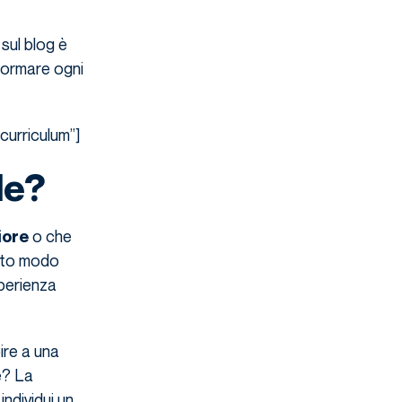
sul blog è
formare ogni
curriculum”]
le?
o che
iore
esto modo
sperienza
ire a una
e? La
individui un