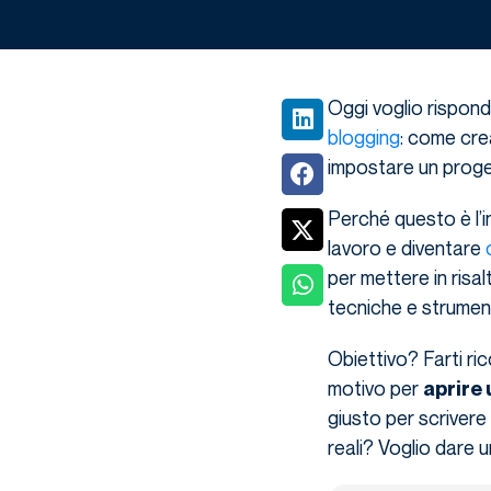
Oggi voglio rispond
blogging
: come cre
impostare un prog
Perché questo è l’i
lavoro e diventare
per mettere in risa
tecniche e strumenti
Obiettivo? Farti ri
motivo per
aprire 
giusto per scriver
reali? Voglio dare u