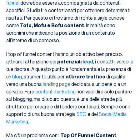
funnel
dovrebbe essere accompagnata da contenuti
specifici. Studiati e confezionati per ottenere determinati
risultati. Per questo ci troviamo di fronte a sigle curiose
come
Tofu, Mofu e Bofu content
. In realtà sono
acronimi che indicano la posizione di un contenuto
all’interno di un percorso.
I top of funnel content hanno un obiettivo ben preciso:
attirare l’attenzione dei
potenziali
lead
, i contatti, verso le
tue risorse. A questo punto è fondamentale la presenza di
un
blog
, strumento utile per
attirare traffico
di qualità
verso una buona
landing page
dedicata a un bene o a un
servizio. Fare
content marketing
non vuol dire solo puntare
sul blogging, ma di sicuro questa è una delle strade più
sfruttate per creare e diffondere contenuti. Sempre con il
supporto di una buona strategia
SEO
e del
Social Media
Marketing
.
Ma c’è un problema con i
Top Of Funnel Content
.