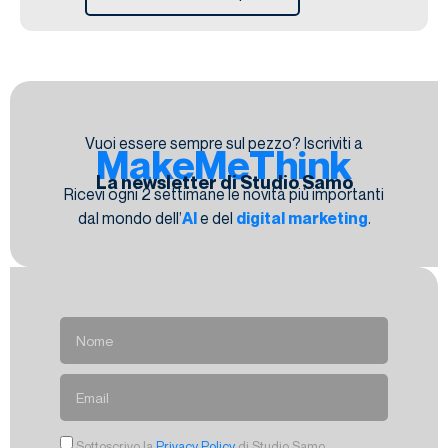
Vuoi essere sempre sul pezzo? Iscriviti a
MakeMeThink
La newsletter di Studio Samo
Ricevi ogni 2 settimane le novità più importanti
dal mondo dell’
AI
e del
digital marketing
.
Sottoscrivo la
Privacy Policy
di Studio Samo.