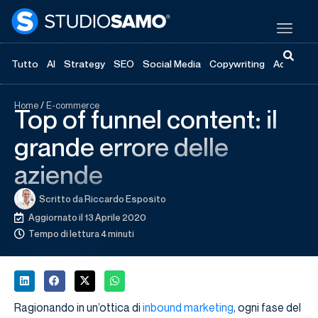
Tutto
AI
Strategy
SEO
Social Media
Copywriting
Advertisi
Home
/
E-commerce
Top of funnel content: il
grande errore delle
aziende
Scritto da
Riccardo Esposito
Aggiornato il 13 Aprile 2020
Tempo di lettura 4 minuti
Ragionando in un’ottica di
inbound marketing
, ogni fase del