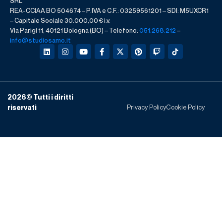
SRL
REA-CCIAA BO 504674 – P.IVA e C.F.: 03259561201 – SDI: M5UXCR1
– Capitale Sociale 30.000,00 € i.v.
Via Parigi 11, 40121 Bologna (BO) – Telefono:
051.268.212
–
info@studiosamo.it
2026
© Tutti i diritti
Privacy Policy
Cookie Policy
riservati​