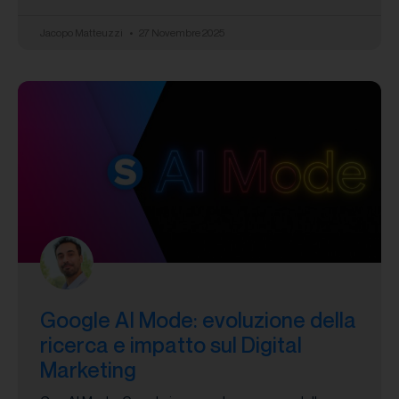
Jacopo Matteuzzi
27 Novembre 2025
Google AI Mode: evoluzione della
ricerca e impatto sul Digital
Marketing