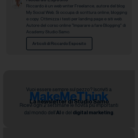
Riccardo è un web writer Freelance, autore del blog
My Social Web. Si occupa di scrittura online, blogging
e copy. Ottimizza i testi per landing page e siti web.
Autore del corso online "Imparare a fare Blogging" di
Academy Studio Samo.
Articoli di Riccardo Esposito
Vuoi essere sempre sul pezzo? Iscriviti a
MakeMeThink
La newsletter di Studio Samo
Ricevi ogni 2 settimane le novità più importanti
dal mondo dell’
AI
e del
digital marketing
.