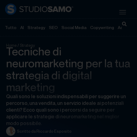
Tutto
AI
Strategy
SEO
Social Media
Copywriting
Advertisi
Home
/
Strategy
Tecniche di
neuromarketing per la tua
strategia di digital
marketing
Quali sono le soluzioni indispensabili per suggerire un
percorso, una vendita, un servizio ideale ai potenziali
clienti? Ecco quali sono i percorsi da seguire per
applicare le strategie di neuromarketing nel miglior
modo possibile.
Scritto da
Riccardo Esposito