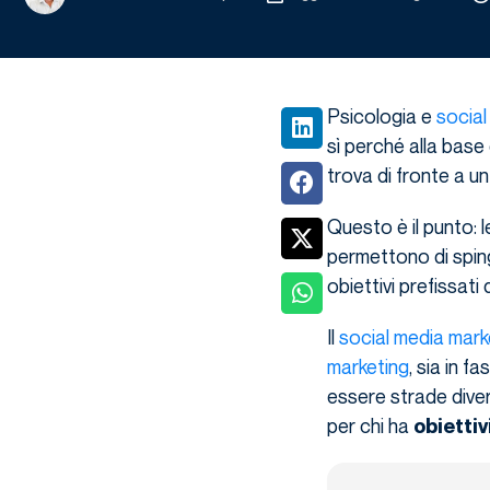
Psicologia e
social
sì perché alla base 
trova di fronte a un
Questo è il punto: 
permettono di sping
obiettivi prefissati
Il
social media mark
marketing
, sia in f
essere strade divers
per chi ha
obiettiv