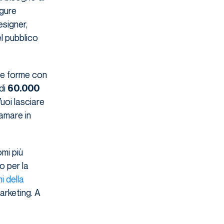
igure
esigner,
el pubblico
i e forme con
di
60.000
Vuoi lasciare
iamare in
omi più
o per la
i della
arketing. A