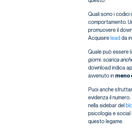
questo.
Quali sono i codici 
comportamento. Un 
promuovere il down
Acquisire
lead
da in
Quale può essere l
giorni: scarica anch
download indica app
avvenuto in
meno d
Puoi anche sfruttare
evidenza il numero.
nella sidebar del
bl
psicologia e social
questo legame.