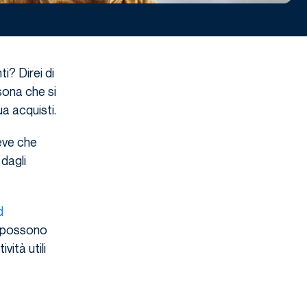
i? Direi di
rsona che si
ua acquisti.
leve che
dagli
d
ci possono
vità utili