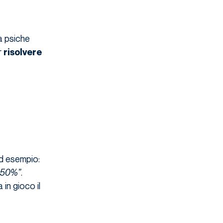
a psiche
r
risolvere
ad esempio:
l 50%”
.
 in gioco il