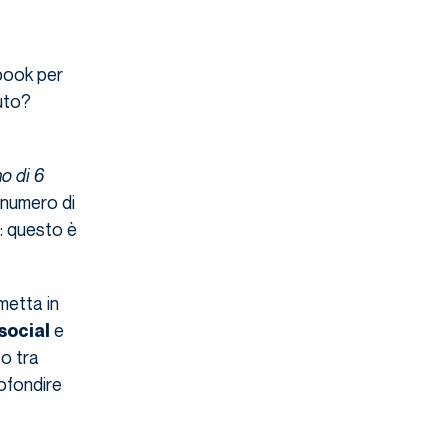
ook per
uto?
o di 6
l numero di
: questo è
metta in
e
social
to tra
rofondire