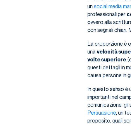
un
social media ma
professionali per
c
ovvero alla scrittur
con segnali chiari. 
La proporzione è chi
una
velocità supe
(q
volte superiore
questi dettagli in m
causa persone in gr
In questo senso è u
importanti nel campo
comunicazione: gli 
Persuasione
, un t
proposito, quali son