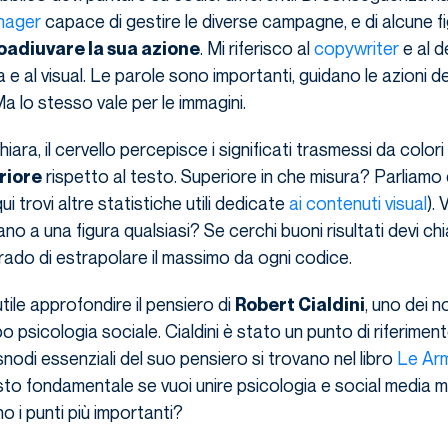
nager
capace di gestire le diverse campagne, e di alcune f
. Mi riferisco al
copywriter
e al d
oadiuvare la sua azione
a e al visual. Le parole sono importanti, guidano le azioni d
Ma lo stesso vale per le immagini.
ara, il cervello percepisce i significati trasmessi da color
rispetto al testo. Superiore in che misura? Parliamo 
riore
ui trovi altre statistiche utili dedicate
ai
contenuti visual
). 
ano a una figura qualsiasi? Se cerchi buoni risultati devi ch
ado di estrapolare il massimo da ogni codice.
tile approfondire il pensiero di
, uno dei n
Robert Cialdini
 psicologia sociale. Cialdini è stato un punto di riferiment
snodi essenziali del suo pensiero si trovano nel libro
Le Arm
esto fondamentale se vuoi unire psicologia e social media m
o i punti più importanti?