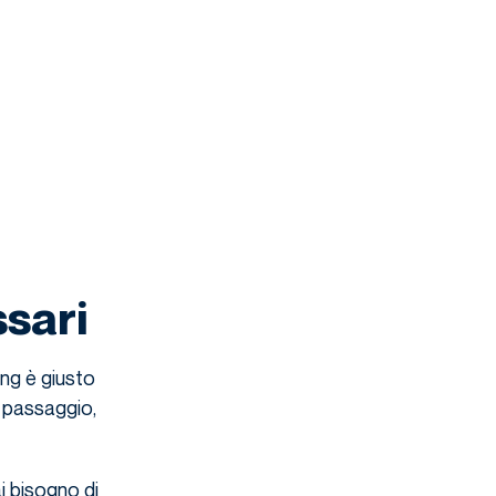
ssari
ing è giusto
 passaggio,
i bisogno di