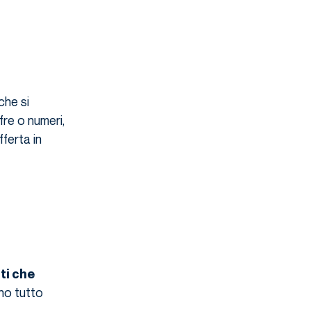
che si
fre o numeri,
fferta in
ti che
no tutto