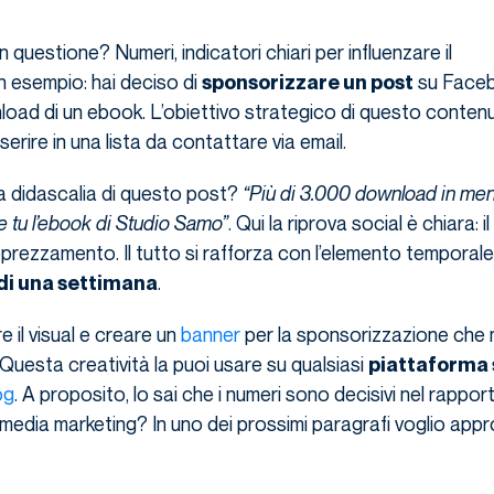
in questione? Numeri, indicatori chiari per influenzare il
esempio: hai deciso di
su Faceb
sponsorizzare un post
load di un ebook. L’obiettivo strategico di questo conten
serire in una lista da contattare via email.
a didascalia di questo post?
“Più di 3.000 download in men
e tu l’ebook di Studio Samo”
. Qui la riprova social è chiara: i
rezzamento. Il tutto si rafforza con l’elemento temporale
.
i una settimana
 il visual e creare un
banner
per la sponsorizzazione che 
 Questa creatività la puoi usare su qualsiasi
piattaforma 
og
. A proposito, lo sai che i numeri sono decisivi nel rappor
 media marketing? In uno dei prossimi paragrafi voglio app