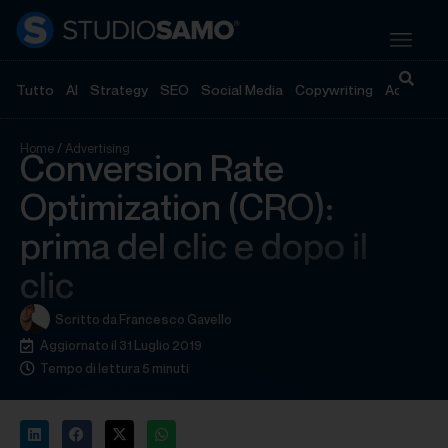
Tutto
AI
Strategy
SEO
Social Media
Copywriting
Advertisi
Home
/
Advertising
Conversion Rate
Optimization (CRO):
prima del clic e dopo il
clic
Scritto da
Francesco Gavello
Aggiornato il 31 Luglio 2019
Tempo di lettura 5 minuti