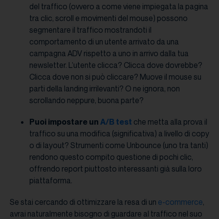
del traffico (ovvero a come viene impiegata la pagina
tra clic, scroll e movimenti del mouse) possono
segmentare il traffico mostrandoti il
comportamento di un utente arrivato da una
campagna ADV rispetto a uno in arrivo dalla tua
newsletter. L’utente clicca? Clicca dove dovrebbe?
Clicca dove non si può cliccare? Muove il mouse su
parti della landing irrilevanti? O ne ignora, non
scrollando neppure, buona parte?
Puoi impostare un
A/B test
che metta alla prova il
traffico su una modifica (significativa) a livello di copy
o di layout? Strumenti come Unbounce (uno tra tanti)
rendono questo compito questione di pochi clic,
offrendo report piuttosto interessanti già sulla loro
piattaforma.
Se stai cercando di ottimizzare la resa di un
e-commerce
,
avrai naturalmente bisogno di guardare al traffico nel suo