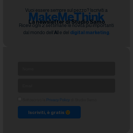
Vuoi essere sempre sul pezzo? Iscriviti a
MakeMeThink
La newsletter di Studio Samo
Ricevi ogni 2 settimane le novità più importanti
dal mondo dell’
AI
e del
digital marketing
.
Sottoscrivo la
Privacy Policy
di Studio Samo.
Iscriviti, è gratis