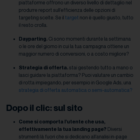
piattaforme offrono un diverso livello di dettaglio nel
produrre report sull’efficienza delle opzioni di
targeting scelte. Se il
target
non è quello giusto, tutto
il resto crolla.
Dayparting.
Ci sono momenti durante la settimana
o le ore del giorno in cui la tua campagna ottiene un
maggior numero di conversioni, o a costo migliore?
Strategia di offerta.
stai gestendo tutto a mano o
lasci guidare la piattaforma? Puoi valutare un cambio
di rotta impiegando, per esempio in Google Ads, una
strategia di offerta automatica o semi-automatica?
Dopo il clic: sul sito
Come si comporta l’utente che usa,
effettivamente la tua landing page?
Diversi
strumenti là fuori che si dedicano all’analisi in-page