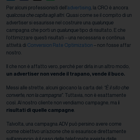
Per alcuni professionisti dell’
advertising
, la CRO è ancora
qualcosa che capita agli altri
. Quasi come se il compito di un
advertiser si esaurisse nel costruire una
qualunque
campagna che porti un
qualunque
tipo di risultato. E che
l’ottimizzare questi risultati – una necessaria e continua
attività di
Conversion Rate Optimization
– non fosse affar
nostro.
Il che non è affatto vero, perché per dirla in un altro modo,
un advertiser non vende il trapano, vende il buco.
Messi alle strette, alcuni giocano la carta del:
“È il sito che
converte, non la campagna”
. Tuttavia, non è esattamente
così. Al nostro cliente non vendiamo campagne, ma
i
risultati di quelle campagne
.
Talvolta, una campagna ADV può persino avere come
come obiettivo un’azione che si esaurisce direttamente
sull’annuncio; è il caso delle telefonate avviate dalle