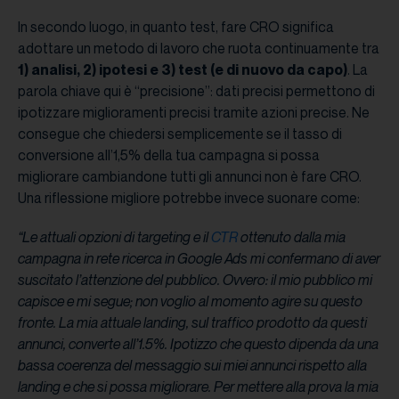
In secondo luogo, in quanto test, fare CRO significa
adottare un metodo di lavoro che ruota continuamente tra
1) analisi, 2) ipotesi e 3) test (e di nuovo da capo)
. La
parola chiave qui è “precisione”: dati precisi permettono di
ipotizzare miglioramenti precisi tramite azioni precise. Ne
consegue che chiedersi semplicemente se il tasso di
conversione all’1,5% della tua campagna si possa
migliorare cambiandone tutti gli annunci non è fare CRO.
Una riflessione migliore potrebbe invece suonare come:
“Le attuali opzioni di targeting e il
CTR
ottenuto dalla mia
campagna in rete ricerca in Google Ads mi confermano di aver
suscitato l’attenzione del pubblico. Ovvero: il mio pubblico mi
capisce e mi segue; non voglio al momento agire su questo
fronte. La mia attuale landing, sul traffico prodotto da questi
annunci, converte all’1.5%. Ipotizzo che questo dipenda da una
bassa coerenza del messaggio sui miei annunci rispetto alla
landing e che si possa migliorare. Per mettere alla prova la mia