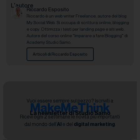
L'autore
Riccardo Esposito
Riccardo è un web writer Freelance, autore del blog
My Social Web. Si occupa di scrittura online, blogging
e copy. Ottimizza i testi per landing page e siti web.
Autore del corso online "Imparare a fare Blogging" di
Academy Studio Samo.
Articoli di Riccardo Esposito
Vuoi essere sempre sul pezzo? Iscriviti a
MakeMeThink
La newsletter di Studio Samo
Ricevi ogni 2 settimane le novità più importanti
dal mondo dell’
AI
e del
digital marketing
.