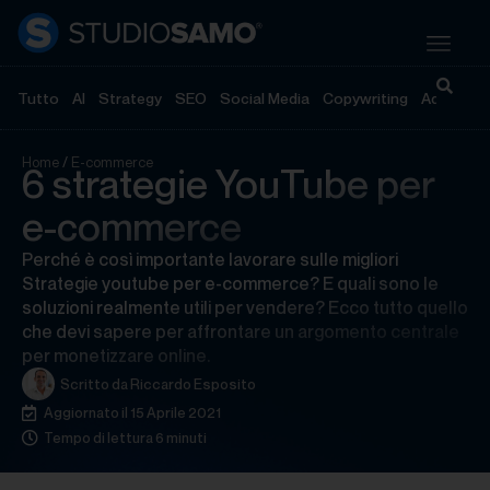
Tutto
AI
Strategy
SEO
Social Media
Copywriting
Advertisi
Home
/
E-commerce
6 strategie YouTube per
e-commerce
Perché è così importante lavorare sulle migliori
Strategie youtube per e-commerce? E quali sono le
soluzioni realmente utili per vendere? Ecco tutto quello
che devi sapere per affrontare un argomento centrale
per monetizzare online.
Scritto da
Riccardo Esposito
Aggiornato il 15 Aprile 2021
Tempo di lettura 6 minuti