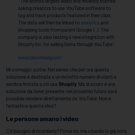
“The world’s largest video site recently started
asking creators to use YouTube software to
tag and track products featured in their clips.
The data will then be linked to
analytics
and
shopping tools from parent Google (…). The
company is also testing a new integration with
Shopify Inc. for selling items through YouTube”.
www.bloomberg.com
Mi correggo: potrai. Nel senso che per ora questa
soluzione è destinata a un ristretto numero di utenti e
sembra limitata a chi usa
Shopify
. Ma di sicuro è una
soluzione da tener presente: nel prossimo futuro sarà
possibile vendere direttamente da YouTube. Non è
fantastica questa idea?
Le persone amano i video
C’è bisogno di ricordarlo? Forse no, ma citando la già nota