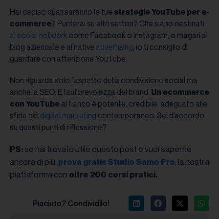
Hai deciso quali saranno le tue
strategie YouTube per e-
commerce
? Punterai su altri settori? Che siano destinati
ai
social network
come Facebook o Instagram, o magari al
blog aziendale e al native
advertising
, io ti consiglio di
guardare con attenzione YouTube.
Non riguarda solo l’aspetto della condivisione social ma
anche la SEO. E l’autorevolezza del brand.
Un ecommerce
con YouTube
al fianco è potente, credibile, adeguato alle
sfide del
digital marketing
contemporaneo. Sei d’accordo
su questi punti di riflessione?
se hai trovato utile questo post e vuoi saperne
PS:
ancora di più,
, la nostra
prova gratis Studio Samo Pro
piattaforma con
oltre 200 corsi pratici.
Piaciuto? Condividilo!