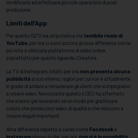
modificarlo ed effettuare piccole operazioni di post
produzione.
Limiti dell’App
Per quanto IGTV sia un’ipotetica ma
temibile rivale di
YouTube
, per ora ci sono ancora grosse differenze con la
più nota e utilizzata piattaforma di video online,
soprattutto per quanto riguarda i Creators.
La TV di Instragram, infatti, per ora
non presenta alcuna
pubblicità
al suo interno, ragion per cui non è attualmente
in grado di andare a remunerare gli utenti che si impegnano
a creare video. Nonostante questo il CEO ha affermato
che stanno già lavorando ad un modo per gratificare
coloro che producono video di qualità e che riescono a
crearsi seguiti importanti.
Altra differenza rispetto a canali come
Facebook
e
Instagram
stesso è che, per ora,
non vi è la possibilità