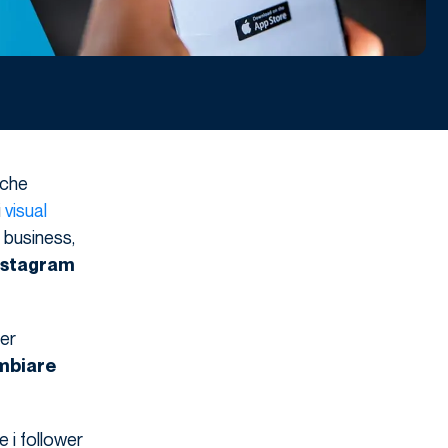
 che
i
visual
 business,
nstagram
er
mbiare
 i follower