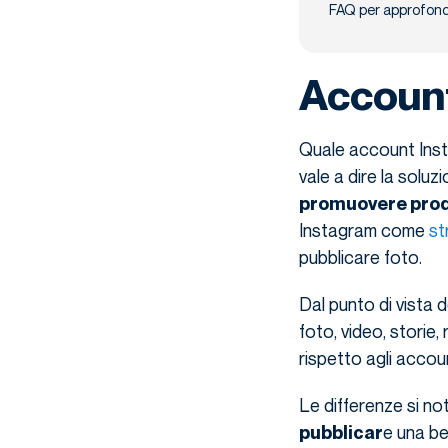
FAQ per approfond
Account
Quale account Insta
vale a dire la soluz
promuovere prodo
Instagram come
st
pubblicare foto.
Dal punto di vista 
foto, video, storie,
rispetto agli accou
Le differenze si no
e una be
pubblicar