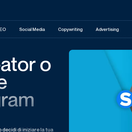
EO
Social Media
Copywriting
Advertising
ator o
e
gram
ecidi di iniziare la tua