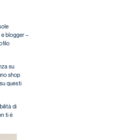
sole
e blogger –
ofilo
nza su
 uno shop
 su questi
ilità di
n ti è