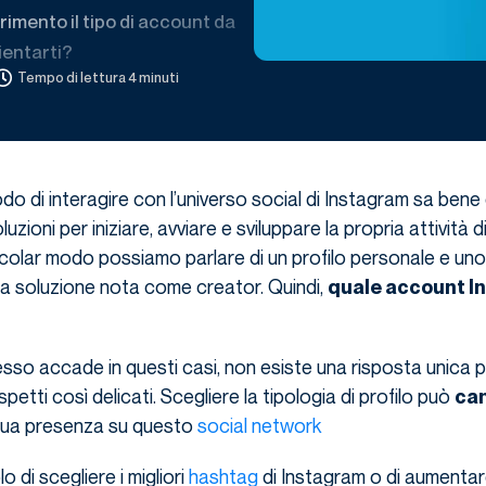
imento il tipo di account da
ientarti?
Tempo di lettura 4 minuti
do di interagire con l’universo social di Instagram sa bene
uzioni per iniziare, avviare e sviluppare la propria attività d
ticolar modo possiamo parlare di un profilo personale e uno
la soluzione nota come creator. Quindi,
quale account I
so accade in questi casi, non esiste una risposta unica p
petti così delicati. Scegliere la tipologia di profilo può
ca
tua presenza su questo
social network
o di scegliere i migliori
hashtag
di Instagram o di aumentare