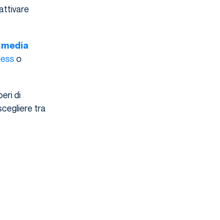
attivare
l media
ness
o
eri di
cegliere tra