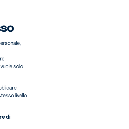
sso
personale,
are
i vuole solo
ubblicare
tesso livello
re di