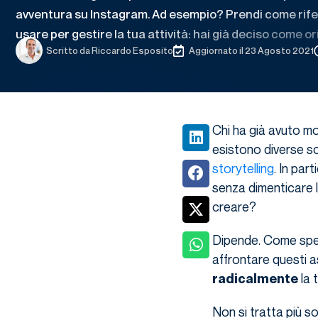
avventura su Instagram. Ad esempio? Prendi come rifer
usare per gestire la tua attività: hai già deciso come or
Scritto da
Riccardo Esposito
Aggiornato il 23 Agosto 2021
Chi ha già avuto mo
esistono diverse sol
storytelling
. In par
senza dimenticare 
creare?
Dipende. Come spes
affrontare questi as
la 
radicalmente
Non si tratta più sol