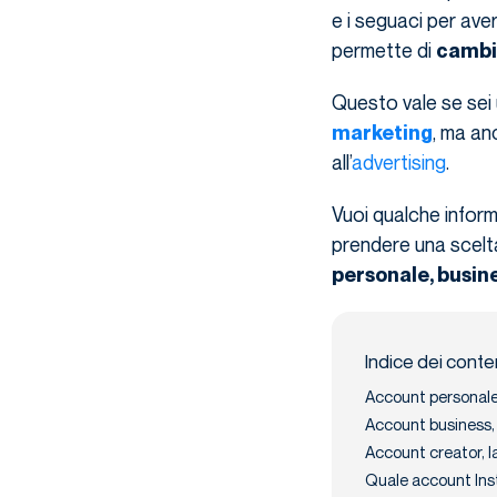
e i seguaci per av
permette di
cambia
Questo vale se sei
, ma an
marketing
all’
advertising
.
Vuoi qualche informa
prendere una scelt
personale, busin
Indice dei conte
Account personale,
Account business, 
Account creator, l
Quale account Ins