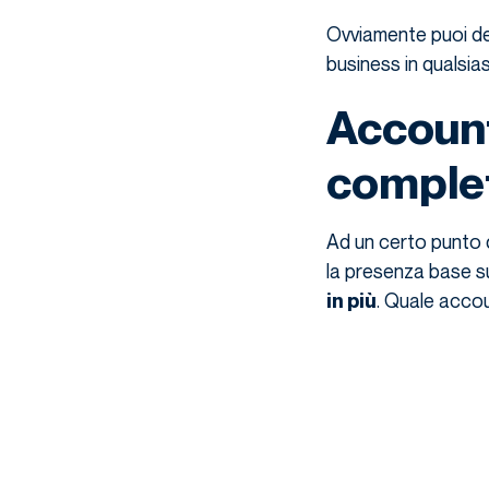
Ovviamente puoi dec
business in qualsia
Account
comple
Ad un certo punto d
la presenza base su
. Quale acco
in più