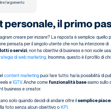
ire l’argomento
 personale, il primo pa
gram creare per iniziare? La risposta è semplice: quello 
ione pensata per il singolo utente che non ha intenzione di
, non ha obiettivi di business e non vuole us
tti o servizi
rategia di web marketing
. Insomma, questo è il profilo di ch
del
content marketing
puoi fare tutto: hai la possibilità di p
 reels e
IGTV
. Anche come
siamo sullo s
funzionalità base
nt business e creator.
tano solo quando decidi di andare oltre il
semplice piace
lla foto senza alcun obiettivo o
KPI
.