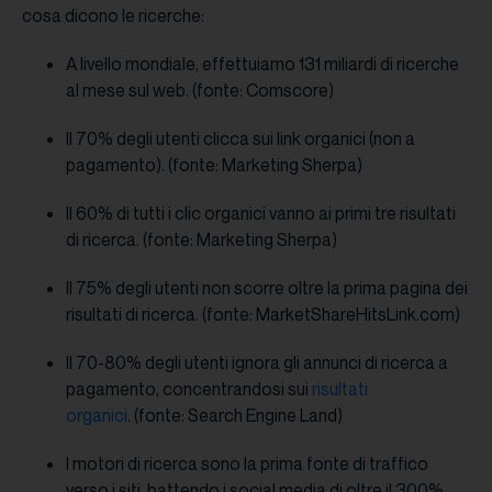
cosa dicono le ricerche:
A livello mondiale, effettuiamo 131 miliardi di ricerche
al mese sul web. (fonte: Comscore)
Il 70% degli utenti clicca sui link organici (non a
pagamento). (fonte: Marketing Sherpa)
Il 60% di tutti i clic organici vanno ai primi tre risultati
di ricerca. (fonte: Marketing Sherpa)
Il 75% degli utenti non scorre oltre la prima pagina dei
risultati di ricerca. (fonte: MarketShareHitsLink.com)
Il 70-80% degli utenti ignora gli annunci di ricerca a
pagamento, concentrandosi sui
risultati
organici
. (fonte: Search Engine Land)
I motori di ricerca sono la prima fonte di traffico
verso i siti, battendo i social media di oltre il 300%