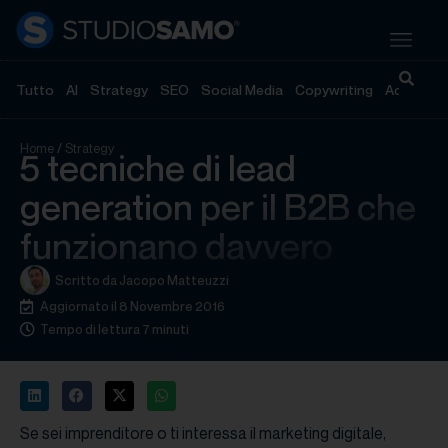
Tutto
AI
Strategy
SEO
Social Media
Copywriting
Advertisi
Home
/
Strategy
5 tecniche di lead
generation per il B2B che
funzionano davvero
Scritto da
Jacopo Matteuzzi
Aggiornato il 8 Novembre 2016
Tempo di lettura 7 minuti
Se sei imprenditore o ti interessa il marketing digitale,