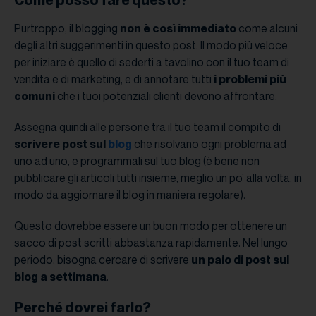
Come posso fare questo?
Purtroppo, il blogging
non è così immediato
come alcuni
degli altri suggerimenti in questo post. Il modo più veloce
per iniziare è quello di sederti a tavolino con il tuo team di
vendita e di marketing, e di annotare tutti
i problemi più
comuni
che i tuoi potenziali clienti devono affrontare.
Assegna quindi alle persone tra il tuo team il compito di
scrivere post sul
blog
che risolvano ogni problema ad
uno ad uno, e programmali sul tuo blog (è bene non
pubblicare gli articoli tutti insieme, meglio un po’ alla volta, in
modo da aggiornare il blog in maniera regolare).
Questo dovrebbe essere un buon modo per ottenere un
sacco di post scritti abbastanza rapidamente. Nel lungo
periodo, bisogna cercare di scrivere
un paio di post sul
blog a settimana
.
Perché dovrei farlo?