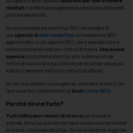
occupato in altro, spesso
finiscono per non ottenere
risultati
, o addirittura peggiorare la situazione utilizzando
pratiche deprecate.
Se vuoi prendere sul serio il tuo SEO, hai bisogno di
una
agenzia di
web marketing
con esperienza SEO
approfondita, o una agenzia SEO, che è specializzata in
ottimizzazione siti web per i motori di ricerca.
Una buona
agenzia
potrà mantenere il tuo sito ai primi posti dei
motori di ricerca nel lungo periodo per le parole chiave più
adatte a generare traffico e contatti qualificati.
Se non vuoi affidarti ad un’agenzia, considera di fare (o far
fare ad un tuo collaboratore) un
buon
corso SEO
.
Perché dovrei farlo?
Tutti utilizzano i motori di ricerca
per trovare le
aziende. Se la tua azienda non viene visualizzata nei risultati
di ricerca, stai perdendo affari. Se non ti fidi di me, leggi che