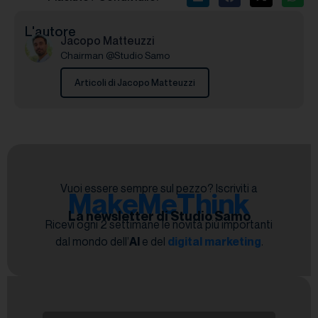
L'autore
Jacopo Matteuzzi
Chairman @Studio Samo
Articoli di Jacopo Matteuzzi
Vuoi essere sempre sul pezzo? Iscriviti a
MakeMeThink
La newsletter di Studio Samo
Ricevi ogni 2 settimane le novità più importanti
dal mondo dell’
AI
e del
digital marketing
.