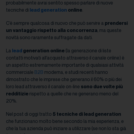
probabilmente avrai sentito spesso parlare di nuove
tecniche di
lead generation
online
.
C’è sempre qualcosa di nuovo che può servire a
prendersi
un vantaggio rispetto alla concorrenza
, ma queste
novità sono raramente suffragate da dati.
La
lead
generation online
(la generazione di liste
contatti motivati all’acquisto attraverso il canale online) è
un aspetto estremamente importante di qualsiasi attività
commerciale
B2B
moderna, e studi recenti hanno
dimostrato che le imprese che generano il 60% o più dei
loro lead attraverso il canale on-line
sono due volte più
redditizie
rispetto a quelle che ne generano meno del
20%.
Nel post di oggi tratto
5 tecniche di lead generation
che funzionano molto bene secondo la mia esperienza, e
che la tua azienda può iniziare a utilizzare (se non lo sta già