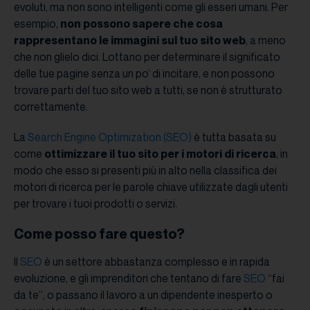
evoluti, ma non sono intelligenti come gli esseri umani. Per
esempio,
non possono sapere che cosa
rappresentano le immagini sul tuo sito web
, a meno
che non glielo dici. Lottano per determinare il significato
delle tue pagine senza un po’ di incitare, e non possono
trovare parti del tuo sito web a tutti, se non è strutturato
correttamente.
La
Search Engine Optimization (SEO)
è tutta basata su
come
ottimizzare il tuo sito per i motori di ricerca
, in
modo che esso si presenti più in alto nella classifica dei
motori di ricerca per le parole chiave utilizzate dagli utenti
per trovare i tuoi prodotti o servizi.
Come posso fare questo?
Il
SEO
è un settore abbastanza complesso e in rapida
evoluzione, e gli imprenditori che tentano di fare
SEO
“fai
da te”, o passano il lavoro a un dipendente inesperto o