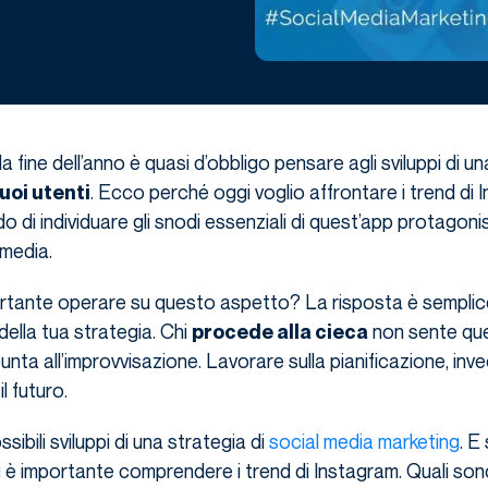
a fine dell’anno è quasi d’obbligo pensare agli sviluppi di u
. Ecco perché oggi voglio affrontare i trend di 
uoi utenti
o di individuare gli snodi essenziali di quest’app protagoni
 media.
rtante operare su questo aspetto? La risposta è semplice
 della tua strategia. Chi
non sente qu
procede alla cieca
nta all’improvvisazione. Lavorare sulla pianificazione, inv
l futuro.
ssibili sviluppi di una strategia di
social media marketing
. E
g
è importante comprendere i trend di Instagram. Quali so