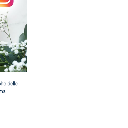
che delle
 ma