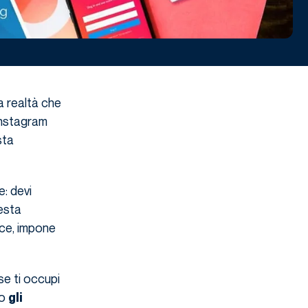
na realtà che
Instagram
sta
: devi
esta
ece, impone
 se ti occupi
no
gli