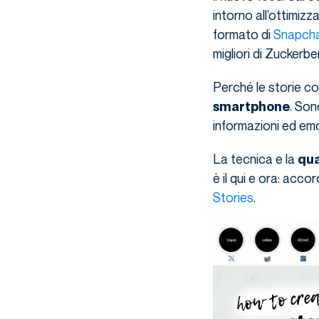
intorno all’ottimizz
formato di
Snapch
migliori di Zuckerbe
Perché le storie col
. Son
smartphone
informazioni ed emo
La tecnica e la
qua
è il qui e ora: acco
Stories
.