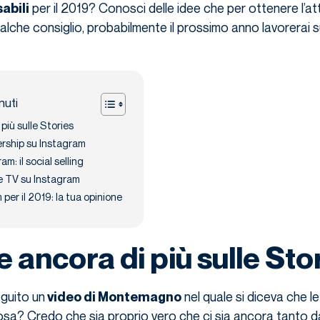
per il 2019? Conosci delle idee che per ottenere l’at
abili
che consiglio, probabilmente il prossimo anno lavorerai s
nuti
 più sulle Stories
ership su Instagram
m: il social selling
le TV su Instagram
per il 2019: la tua opinione
e ancora di più sulle Sto
eguito un
nel quale si diceva che l
video di Montemagno
cosa? Credo che sia proprio vero che ci sia ancora tanto d