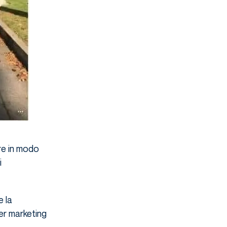
are in modo
i
e la
cer marketing