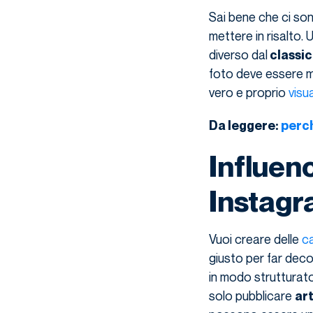
Sai bene che ci son
mettere in risalto. 
diverso dal
classi
foto deve essere me
vero e proprio
visua
Da leggere:
perch
Influen
Instag
Vuoi creare delle
ca
giusto per far deco
in modo strutturat
solo pubblicare
art