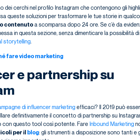
o dei cerchi nel profilo Instagram che contengono gli highl
Usa queste soluzioni per trasformare le tue storie in qualco
a scomparsa dopo 24 ore. Se c’è da eviden
co contenuto
ssa in questa sezione, senza dimenticare la possibilità di
l storytelling
.
é fare video marketing
cer e partnership su
ram
mpagne di influencer marketing
efficaci? Il 2019 può esser
llare definitivamente il concetto di partnership su Instagr
o con questo tool così potente. Fare
Inbound Marketing
no
: gli strumenti a disposizione sono tanti e g
icoli per il
blog