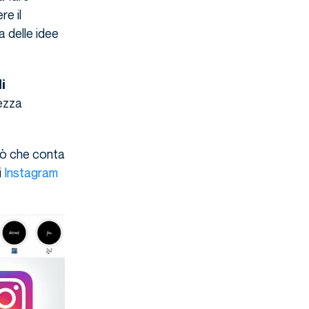
re il
a delle idee
i
rezza
iò che conta
i
Instagram