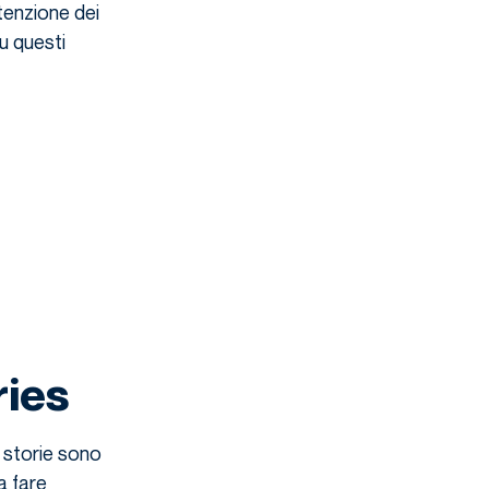
tenzione dei
u questi
ries
e storie sono
a fare