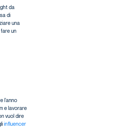
ight da
sa di
ziare una
 fare un
e l’anno
am e lavorare
n vuol dire
li
influencer