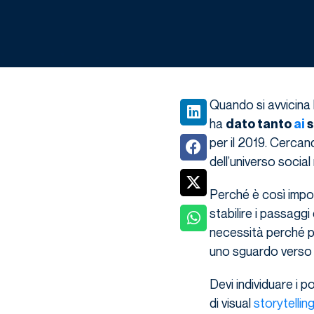
Quando si avvicina l
ha
dato tanto
ai
s
per il 2019. Cercand
dell’universo social
Perché è così impo
stabilire i passaggi
necessità perché pu
uno sguardo verso i
Devi individuare i po
di visual
storytellin