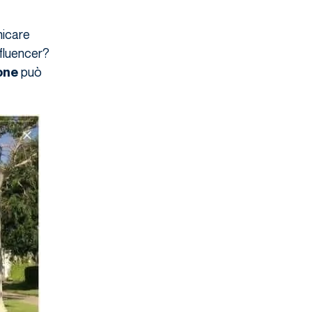
nicare
fluencer?
può
one