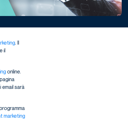
rketing
. Il
 il
ing
online.
 pagina
i email sarà
un programma
t marketing