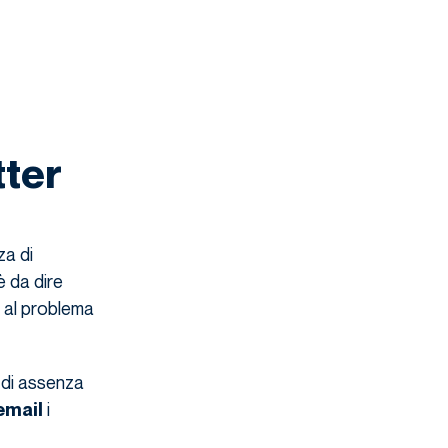
tter
za di
è da dire
 al problema
 di assenza
i
email