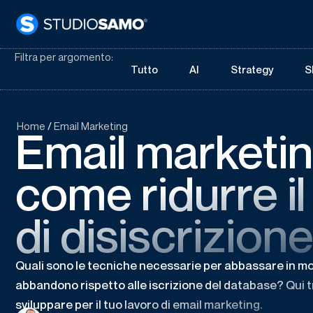
Filtra per argomento:
Tutto
AI
Strategy
S
Home
/
Email Marketing
Email marketin
come ridurre il
di disiscrizion
Quali sono le tecniche necessarie per abbassare in modo
abbandono rispetto alle iscrizione del database? Qui tro
sviluppare per il tuo lavoro di email marketing.