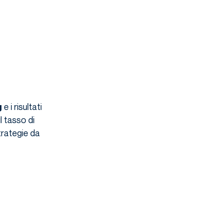
e i risultati
g
l tasso di
trategie da