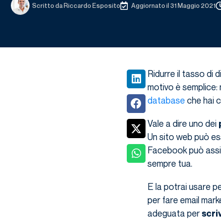
Scritto da
Riccardo Esposito
Aggiornato il 31 Maggio 2021
Ridurre il tasso di 
motivo è semplice:
database
che hai c
Vale a dire uno dei
Un sito web può es
Facebook può assist
sempre tua.
E la potrai usare p
per fare email mark
adeguata per
scri