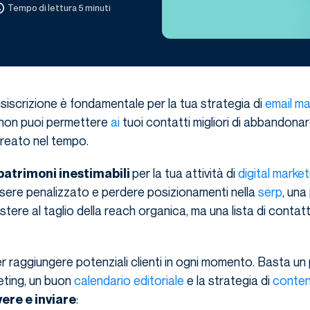
Tempo di lettura 5 minuti
disiscrizione è fondamentale per la tua strategia di
email ma
 non puoi permettere
ai
tuoi contatti migliori di abbandonare
reato nel tempo.
per la tua attività di
digital market
patrimoni inestimabili
sere penalizzato e perdere posizionamenti nella
serp
, una
ere al taglio della reach organica, ma una lista di contatt
er raggiungere potenziali clienti in ogni momento. Basta 
eting, un buon
calendario editoriale
e la strategia di
conten
:
vere e inviare