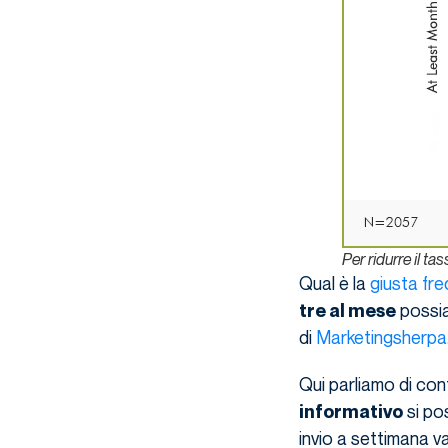
Per ridurre il ta
Qual è la
giusta fre
possia
tre al mese
di
Marketingsherp
Qui parliamo di con
si po
informativo
invio a settimana va