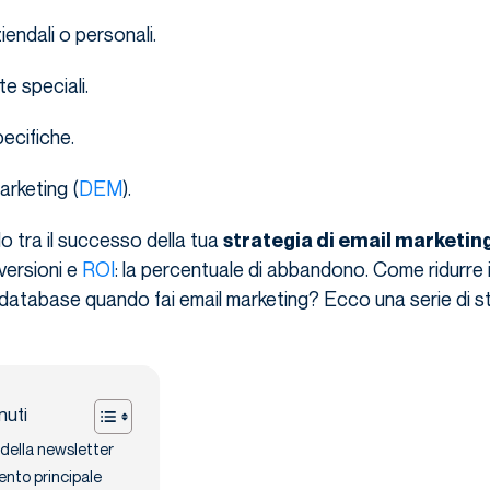
endali o personali.
te speciali.
pecifiche.
arketing (
DEM
).
o tra il successo della tua
strategia di email marketin
nversioni e
ROI
: la percentuale di abbandono. Come ridurre i
o database quando fai email marketing? Ecco una serie di s
nuti
 della newsletter
ento principale