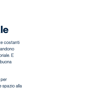
le
te costanti
abbandono
riale. E
n buona
 per
 spazio alla