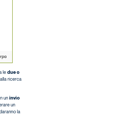
a le
due o
alla ricerca
on un
invio
erare un
 daranno la