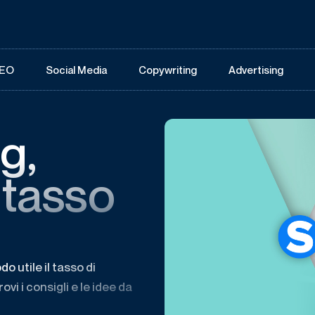
EO
Social Media
Copywriting
Advertising
g,
 tasso
e
 utile il tasso di
vi i consigli e le idee da