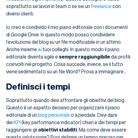
soprattutto se lavori in team o se sei un
freelance
con
diversi clienti.
Io creo e condivido il mio piano editoriale con i documenti
di Google Drive. In questo modo posso condividere
l’evoluzione del blog su un file modificabile in un attimo.
Anche insieme
ai
tuoi colleghi. In questo modo il piano
editoriale diventa agile e
sempre raggiungibile
dai profili
coinvolti nel progetto. Cosa succede, invece, se il tutto
viene sedimentato su un file Word? Prova a immaginare…
Definisci i tempi
Soprattutto quando devi affrontare gli obiettivi del blog.
Questo è un aspetto decisivo per organizzare il piano
editoriale di un
blog personale
o aziendale. Devi dare
dei
KPI
(key performance indicator) chiari e dei tempi per
raggiungere gli
obiettivi stabiliti
. Ma come deve essere
questa valutazione? Puoi definire un tempo preciso per