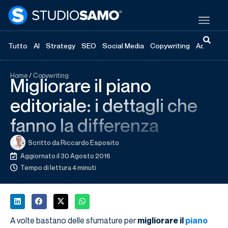
Tutto
AI
Strategy
SEO
Social Media
Copywriting
Advertisi
Home
/
Copywriting
Migliorare il piano
editoriale: i dettagli che
fanno la differenza
Scritto da
Riccardo Esposito
Aggiornato il 30 Agosto 2016
Tempo di lettura 4 minuti
A volte bastano delle sfumature per
migliorare il
piano