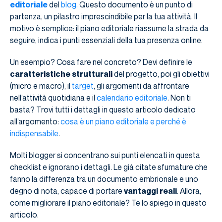
editoriale
del
blog
. Questo documento è un punto di
partenza, un pilastro imprescindibile per la tua attività. Il
motivo è semplice: il piano editoriale riassume la strada da
seguire, indica i punti essenziali della tua presenza online.
Un esempio? Cosa fare nel concreto? Devi definire le
caratteristiche strutturali
del progetto, poi gli obiettivi
(micro e macro), il
target
, gli argomenti da affrontare
nell’attività quotidiana e il
calendario editoriale
. Non ti
basta? Trovi tutti i dettagli in questo articolo dedicato
all’argomento:
cosa è un piano editoriale e perché è
indispensabile
.
Molti blogger si concentrano sui punti elencati in questa
checklist e ignorano i dettagli. Le già citate sfumature che
fanno la differenza tra un documento embrionale e uno
degno di nota, capace di portare
vantaggi reali
. Allora,
come migliorare il piano editoriale? Te lo spiego in questo
articolo.