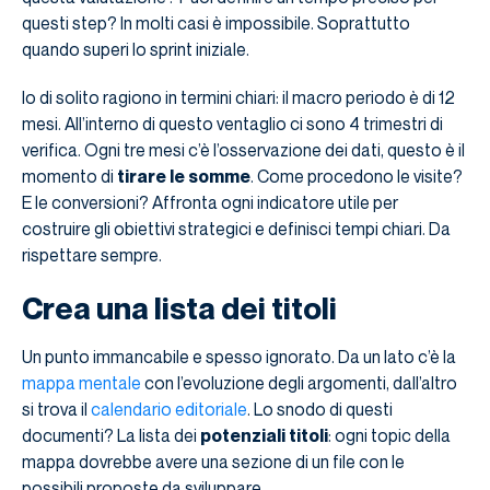
questi step? In molti casi è impossibile. Soprattutto
quando superi lo sprint iniziale.
Io di solito ragiono in termini chiari: il macro periodo è di 12
mesi. All’interno di questo ventaglio ci sono 4 trimestri di
verifica. Ogni tre mesi c’è l’osservazione dei dati, questo è il
momento di
tirare le somme
. Come procedono le visite?
E le conversioni? Affronta ogni indicatore utile per
costruire gli obiettivi strategici e definisci tempi chiari. Da
rispettare sempre.
Crea una lista dei titoli
Un punto immancabile e spesso ignorato. Da un lato c’è la
mappa mentale
con l’evoluzione degli argomenti, dall’altro
si trova il
calendario editoriale
. Lo snodo di questi
documenti? La lista dei
potenziali titoli
: ogni topic della
mappa dovrebbe avere una sezione di un file con le
possibili proposte da sviluppare.