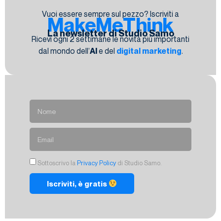
Vuoi essere sempre sul pezzo? Iscriviti a
MakeMeThink
La newsletter di Studio Samo
Ricevi ogni 2 settimane le novità più importanti
dal mondo dell’
AI
e del
digital marketing
.
Sottoscrivo la
Privacy Policy
di Studio Samo.
Iscriviti, è gratis