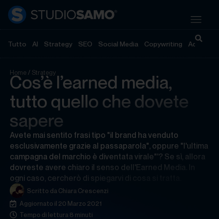
Tutto
AI
Strategy
SEO
Social Media
Copywriting
Advertisi
Home
/
Strategy
Cos’è l’earned media,
tutto quello che dovete
sapere
Avete mai sentito frasi tipo "il brand ha venduto
esclusivamente grazie al passaparola", oppure "l'ultima
campagna del marchio è diventata virale"'? Se sì, allora
dovreste avere chiaro il senso dell'Earned Media. In
ogni caso, cercherò di spiegarvi di cosa si tratta.
Scritto da
Chiara Crescenzi
Aggiornato il 20 Marzo 2021
Tempo di lettura 8 minuti