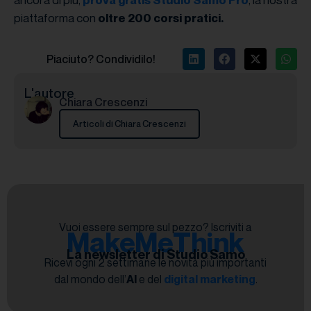
prova gratis Studio Samo Pro
piattaforma con
oltre 200 corsi pratici.
Piaciuto? Condividilo!
L'autore
Chiara Crescenzi
Articoli di Chiara Crescenzi
Vuoi essere sempre sul pezzo? Iscriviti a
MakeMeThink
La newsletter di Studio Samo
Ricevi ogni 2 settimane le novità più importanti
dal mondo dell’
AI
e del
digital marketing
.