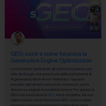
GEO: cos’è e come funziona la
Generative Engine Optimization
La ricerca sta cambiando: gli utenti non passano più
solo da Google, ma sempre più dalle piattaforme di
AI generativa. Ma le AI non “inventano” risposte:
pescano dati da liste autorevoli, recensioni, premi,
directory e segnali di credibilità esterni. Per questo la
GEO non sostituisce la
SEO
, ma la completa. Se vuoi
capire cos’è e come funziona la GEO: cos’è e come
funziona la Generative Engine Optimization, leggi