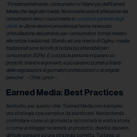
“
Fondamentalmente i consumatori si fidano più dell’Earned
Media che degli altri media. Nonostante anni di attenzione dei
consumatori verso i nuovi media e i
contenuti generati dagli
utenti
, le ultime elezioni presidenziali hanno innescato
un’oscillazione del pendolo per i consumatori, tornati indietro
alle notizie tradizionali. Stando ad una ricerca di Ogilvy, i media
tradizionali sono le fonti di notizie più attendibili per i
consumatori (52%). E così più le persone imparano su
prodotti, brand e argomenti, e più saranno portati a fidarsi
delle segnalazioni di giornalisti professionisti o di singole
persone
“. – Chris Lynch –
Earned Media: Best Practices
Anzitutto, per quanto utile, l’Earned Media non è proprio
una strategia così semplice da pianificare. Non potendo
controllare come un giornalista racconterà la vostra storia
o come un blogger recensirà un prodotto, diventa davvero
difficile pensare ad una strategia corretta. Tuttavia, ci