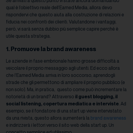
Se arrivati a questo punto vi state ancora domandando
qual è l’obiettivo reale dell’Earned Media, allora devo
rispondervi che questo aiuta alla costruzione di relazioni e
fiducia nei confronti dei clienti. Valutandone i vantaggi,
però, vi sarà senza dubbio più semplice capire perché è
utile questa strategia.
1. Promuove la brand awareness
Le aziende in fase embrionale hanno grosse difficoltà a
veicolare il proprio messaggio agli utenti. Ed ecco allora
che l’Earned Media arriva in loro soccorso, aprendogli
strade che gli permettono di ampliare il proprio pubblico (e
non solo). Ma, in pratica, questo come può incrementare la
notorietà di un brand? Attraverso
il guest blogging, il
social listening, copertura mediatica e interviste
. Ad
esempio, se il fondatore di una start up viene intervistato
da una rivista, questo allora aumenterà la
brand awareness
e indirizzerà i lettori verso il sito web della start up. Un
concetto semplice ed utilissimo.